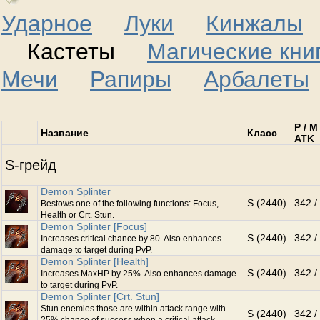
Ударное
Луки
Кинжалы
Кастеты
Магические кни
Мечи
Рапиры
Арбалеты
P / M
Название
Класс
ATK
S-грейд
Demon Splinter
S (2440)
342 /
Bestows one of the following functions: Focus,
Health or Crt. Stun.
Demon Splinter [Focus]
S (2440)
342 /
Increases critical chance by 80. Also enhances
damage to target during PvP.
Demon Splinter [Health]
S (2440)
342 /
Increases MaxHP by 25%. Also enhances damage
to target during PvP.
Demon Splinter [Crt. Stun]
Stun enemies those are within attack range with
S (2440)
342 /