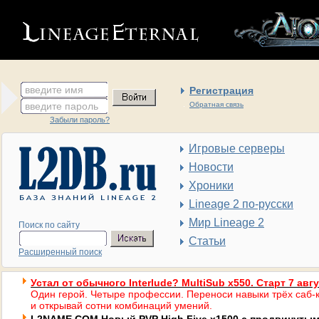
введите имя
Регистрация
введите пароль
Обратная связь
Забыли пароль?
Игровые серверы
Новости
Хроники
Lineage 2 по-русски
Мир Lineage 2
Поиск по сайту
Статьи
Расширенный поиск
Устал от обычного Interlude? MultiSub x550. Старт 7 авг
Один герой. Четыре профессии. Переноси навыки трёх саб-к
и открывай сотни комбинаций умений.