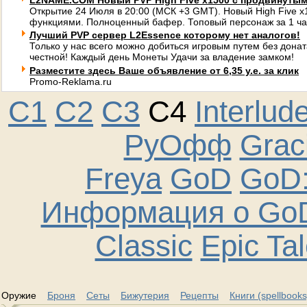
L2NAME.COM Новый PVP High Five x1500 с продвинуты
Открытие 24 Июля в 20:00 (МСК +3 GMT). Новый High Five 
функциями. Полноценный бафер. Топовый персонаж за 1 ча
Лучший PVP сервер L2Essence которому нет аналогов!
Только у нас всего можно добиться игровым путем без донат
честной! Каждый день Монеты Удачи за владение замком!
Разместите здесь Ваше объявление от 6,35 у.е. за клик
Promo-Reklama.ru
C1
C2
C3
C4
Interlud
РуОфф
Graci
Freya
GoD
GoD:
Информация о GoD
Classic
Epic Ta
Оружие
Броня
Сеты
Бижутерия
Рецепты
Книги (spellbooks