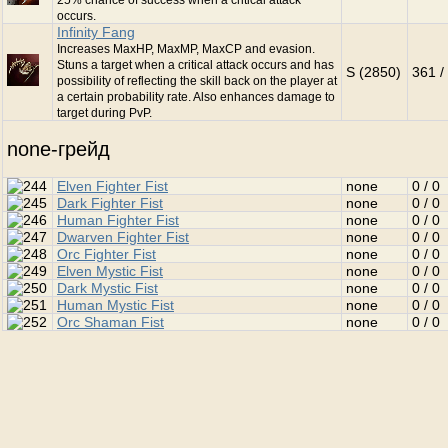
25% chance of success when a critical attack
occurs.
Infinity Fang
Increases MaxHP, MaxMP, MaxCP and evasion.
Stuns a target when a critical attack occurs and has
S (2850)
361 /
possibility of reflecting the skill back on the player at
a certain probability rate. Also enhances damage to
target during PvP.
none-грейд
Elven Fighter Fist
none
0 / 0
Dark Fighter Fist
none
0 / 0
Human Fighter Fist
none
0 / 0
Dwarven Fighter Fist
none
0 / 0
Orc Fighter Fist
none
0 / 0
Elven Mystic Fist
none
0 / 0
Dark Mystic Fist
none
0 / 0
Human Mystic Fist
none
0 / 0
Orc Shaman Fist
none
0 / 0