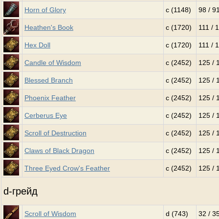
Horn of Glory
c (1148)
98 / 9
Heathen's Book
c (1720)
111 / 
Hex Doll
c (1720)
111 / 
Candle of Wisdom
c (2452)
125 / 
Blessed Branch
c (2452)
125 / 
Phoenix Feather
c (2452)
125 / 
Cerberus Eye
c (2452)
125 / 
Scroll of Destruction
c (2452)
125 / 
Claws of Black Dragon
c (2452)
125 / 
Three Eyed Crow's Feather
c (2452)
125 / 
d-грейд
Scroll of Wisdom
d (743)
32 / 3