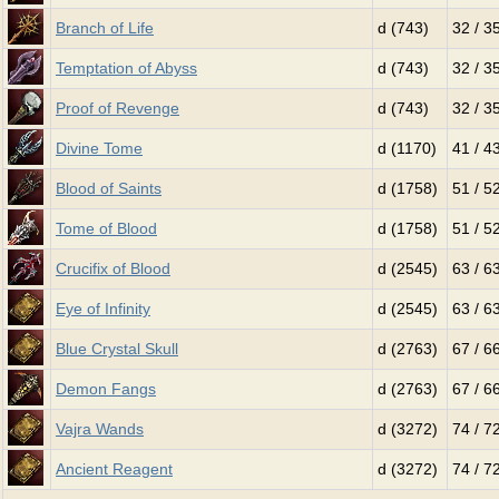
Branch of Life
d (743)
32 / 3
Temptation of Abyss
d (743)
32 / 3
Proof of Revenge
d (743)
32 / 3
Divine Tome
d (1170)
41 / 4
Blood of Saints
d (1758)
51 / 5
Tome of Blood
d (1758)
51 / 5
Crucifix of Blood
d (2545)
63 / 6
Eye of Infinity
d (2545)
63 / 6
Blue Crystal Skull
d (2763)
67 / 6
Demon Fangs
d (2763)
67 / 6
Vajra Wands
d (3272)
74 / 7
Ancient Reagent
d (3272)
74 / 7