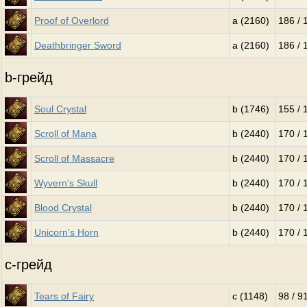
Proof of Overlord
a (2160)
186 / 
Deathbringer Sword
a (2160)
186 / 
b-грейд
Soul Crystal
b (1746)
155 / 
Scroll of Mana
b (2440)
170 / 
Scroll of Massacre
b (2440)
170 / 
Wyvern's Skull
b (2440)
170 / 
Blood Crystal
b (2440)
170 / 
Unicorn's Horn
b (2440)
170 / 
c-грейд
Tears of Fairy
c (1148)
98 / 9