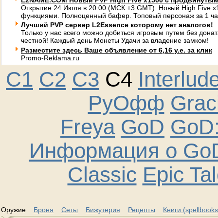
L2NAME.COM Новый PVP High Five x1500 с продвинуты
Открытие 24 Июля в 20:00 (МСК +3 GMT). Новый High Five 
функциями. Полноценный бафер. Топовый персонаж за 1 ча
Лучший PVP сервер L2Essence которому нет аналогов!
Только у нас всего можно добиться игровым путем без донат
честной! Каждый день Монеты Удачи за владение замком!
Разместите здесь Ваше объявление от 6,16 у.е. за клик
Promo-Reklama.ru
C1
C2
C3
C4
Interlud
РуОфф
Graci
Freya
GoD
GoD:
Информация о GoD
Classic
Epic Ta
Оружие
Броня
Сеты
Бижутерия
Рецепты
Книги (spellbooks