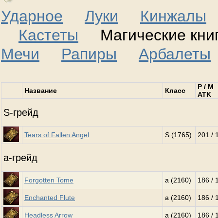
Ударное
Луки
Кинжалы
Кастеты
Магические к
Мечи
Рапиры
Арбалеты
P / M
Название
Класс
ATK
S-грейд
Tears of Fallen Angel
S (1765)
201 / 
a-грейд
Forgotten Tome
a (2160)
186 / 
Enchanted Flute
a (2160)
186 / 
Headless Arrow
a (2160)
186 / 