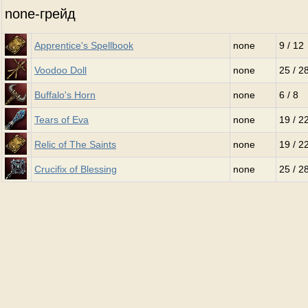
none-грейд
Apprentice's Spellbook
none
9 / 12
Voodoo Doll
none
25 / 2
Buffalo's Horn
none
6 / 8
Tears of Eva
none
19 / 2
Relic of The Saints
none
19 / 2
Crucifix of Blessing
none
25 / 2