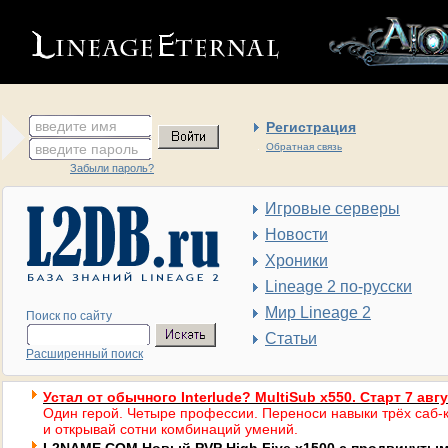
введите имя
Регистрация
введите пароль
Обратная связь
Забыли пароль?
Игровые серверы
Новости
Хроники
Lineage 2 по-русски
Мир Lineage 2
Поиск по сайту
Статьи
Расширенный поиск
Устал от обычного Interlude? MultiSub x550. Старт 7 авг
Один герой. Четыре профессии. Переноси навыки трёх саб-к
и открывай сотни комбинаций умений.