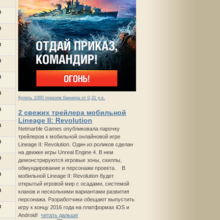
в
в
в
в
в
в
Купить 1000 показов баннера от 0,31 у.е.
в
2 свежих трейлера мобильной
Lineage II: Revolution
в
Netmarble Games опубликовала парочку
трейлеров к мобильной онлайновой игре
в
Lineage II: Revolution. Один из роликов сделан
на движке игры Unreal Engine 4. В нем
в
демонстрируются игровые зоны, скиллы,
обмундирование и персонажи проекта. В
в
мобильной Lineage II: Revolution будет
открытый игровой мир с осадами, системой
в
кланов и несколькими вариантами развития
персонажа. Разработчики обещают выпустить
в
игру к концу 2016 года на платформах iOS и
Android!
читать дальше