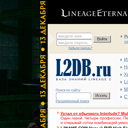
введите имя
Р
введите пароль
Об
Забыли пароль?
И
Н
Х
L
М
Поиск по сайту
С
Расширенный поиск
Устал от обычного Interlude? Mul
Один герой. Четыре профессии. Пе
и открывай сотни комбинаций умен