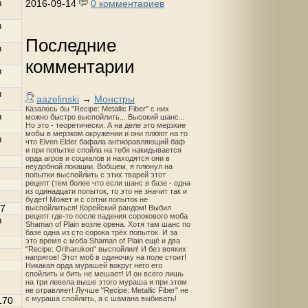
в
2016-09-14
0 комментариев
в
Последние
в
комментарии
в
в
aazelinski
→
Монстры
Казалось бы "Recipe: Metallic Fiber" с них
в
можно быстро выспойлить... Высокий шанс...
Но это - теоретически. А на деле это мерзкие
мобы в мерзком окружении и они плюют на то
в
что Elven Elder бафала антиоравляющий баф
и при попытке спойла на тебя накидывается
орда агров и социалов и находятся они в
неудобной локации. Вобщем, я плюнул на
попытки выспойлить с этих тварей этот
рецепт (тем более что если шанс в базе - одна
из одинадцати попыток, то это не значит так и
будет! Может и с сотни попыток не
7
выспойлиться! Корейский рандом! Выбил
рецепт где-то после падения сорокового моба
в
Shaman of Plain возле орена. Хотя там шанс по
базе одна из сто сорока трёх попыток. И за
это время с моба Shaman of Plain ещё и два
"Recipe: Oriharukon" выспойлил! И без всяких
напрягов! Этот моб в одиночку на поле стоит!
Никакая орда мурашей вокруг него его
спойлить и бить не мешает! И он всего лишь
на три левела выше этого мураша и при этом
не отравляет! Лучше "Recipe: Metallic Fiber" не
с мураша спойлить, а с шамана выбивать!
170