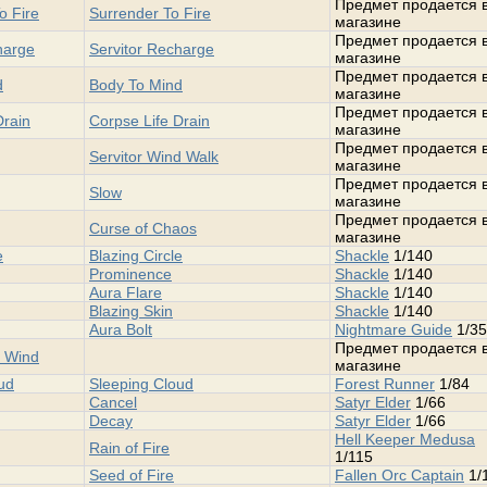
Предмет продается 
o Fire
Surrender To Fire
магазине
Предмет продается 
harge
Servitor Recharge
магазине
Предмет продается 
d
Body To Mind
магазине
Предмет продается 
Drain
Corpse Life Drain
магазине
Предмет продается 
Servitor Wind Walk
магазине
Предмет продается 
Slow
магазине
Предмет продается 
Curse of Chaos
магазине
e
Blazing Circle
Shackle
1/140
Prominence
Shackle
1/140
Aura Flare
Shackle
1/140
Blazing Skin
Shackle
1/140
Aura Bolt
Nightmare Guide
1/35
Предмет продается 
o Wind
магазине
ud
Sleeping Cloud
Forest Runner
1/84
Cancel
Satyr Elder
1/66
Decay
Satyr Elder
1/66
Hell Keeper Medusa
Rain of Fire
1/115
Seed of Fire
Fallen Orc Captain
1/