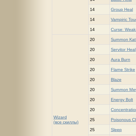
14
Group Heal
14
Vampiric Tou
14
Curse: Weak
20
Summon Kat 
20
Servitor Heal
20
Aura Burn
20
Flame Strike
20
Blaze
20
Summon Mew
20
Energy Bolt
20
Concentratio
Wizard
25
Poisonous C
(все скиллы)
25
Sleep