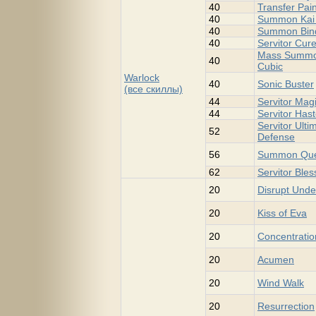
40
Transfer Pai
40
Summon Kai 
40
Summon Bind
40
Servitor Cur
Mass Summo
40
Cubic
Warlock
40
Sonic Buster
(все скиллы)
44
Servitor Magi
44
Servitor Has
Servitor Ulti
52
Defense
56
Summon Que
62
Servitor Bles
20
Disrupt Und
20
Kiss of Eva
20
Concentratio
20
Acumen
20
Wind Walk
20
Resurrection