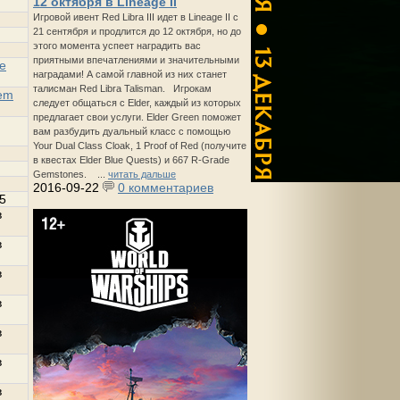
12 октября в Lineage II
Игровой ивент Red Libra III идет в Lineage II с
21 сентября и продлится до 12 октября, но до
этого момента успеет наградить вас
приятными впечатлениями и значительными
e
наградами! А самой главной из них станет
талисман Red Libra Talisman. Игрокам
lem
следует общаться с Elder, каждый из которых
предлагает свои услуги. Elder Green поможет
вам разбудить дуальный класс с помощью
Your Dual Class Cloak, 1 Proof of Red (получите
в квестах Elder Blue Quests) и 667 R-Grade
Gemstones. ...
читать дальше
2016-09-22
0 комментариев
5
в
в
в
в
в
в
в