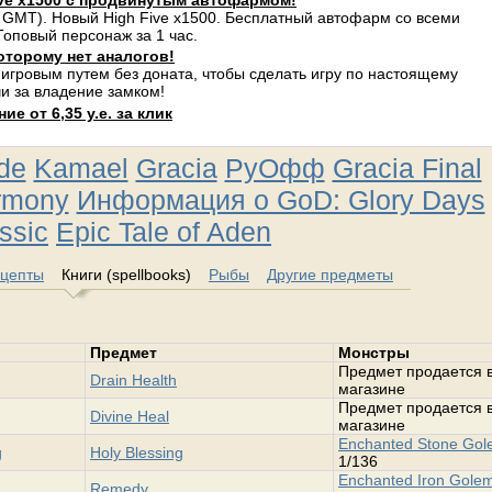
ve x1500 с продвинутым автофармом!
 GMT). Новый High Five x1500. Бесплатный автофарм со всеми
оповый персонаж за 1 час.
оторому нет аналогов!
 игровым путем без доната, чтобы сделать игру по настоящему
и за владение замком!
е от 6,35 у.е. за клик
ude
Kamael
Gracia
РуОфф
Gracia Final
rmony
Информация о GoD: Glory Days
ssic
Epic Tale of Aden
цепты
Книги (spellbooks)
Рыбы
Другие предметы
Предмет
Монстры
Предмет продается 
Drain Health
магазине
Предмет продается 
Divine Heal
магазине
Enchanted Stone Go
g
Holy Blessing
1/136
Enchanted Iron Gole
Remedy