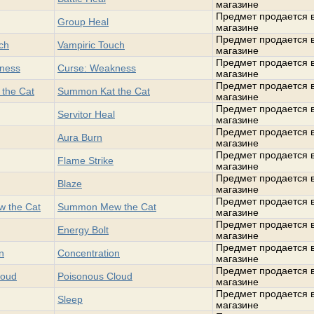
магазине
Предмет продается 
Group Heal
магазине
Предмет продается 
ch
Vampiric Touch
магазине
Предмет продается 
ness
Curse: Weakness
магазине
Предмет продается 
the Cat
Summon Kat the Cat
магазине
Предмет продается 
Servitor Heal
магазине
Предмет продается 
Aura Burn
магазине
Предмет продается 
Flame Strike
магазине
Предмет продается 
Blaze
магазине
Предмет продается 
 the Cat
Summon Mew the Cat
магазине
Предмет продается 
Energy Bolt
магазине
Предмет продается 
n
Concentration
магазине
Предмет продается 
loud
Poisonous Cloud
магазине
Предмет продается 
Sleep
магазине