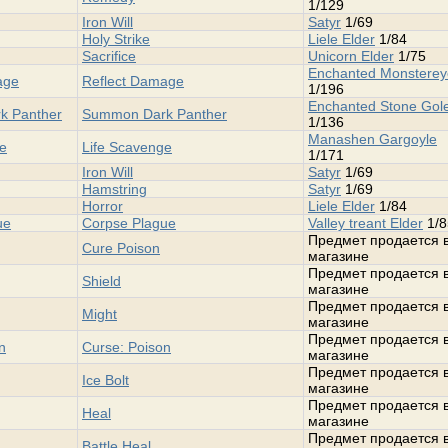
1/129
Iron Will
Satyr
1/69
Holy Strike
Liele Elder
1/84
Sacrifice
Unicorn Elder
1/75
Enchanted Monsterey
age
Reflect Damage
1/196
Enchanted Stone Go
k Panther
Summon Dark Panther
1/136
Manashen Gargoyle
ge
Life Scavenge
1/171
Iron Will
Satyr
1/69
Hamstring
Satyr
1/69
Horror
Liele Elder
1/84
ue
Corpse Plague
Valley treant Elder
1/8
Предмет продается 
Cure Poison
магазине
Предмет продается 
Shield
магазине
Предмет продается 
Might
магазине
Предмет продается 
n
Curse: Poison
магазине
Предмет продается 
Ice Bolt
магазине
Предмет продается 
Heal
магазине
Предмет продается 
Battle Heal