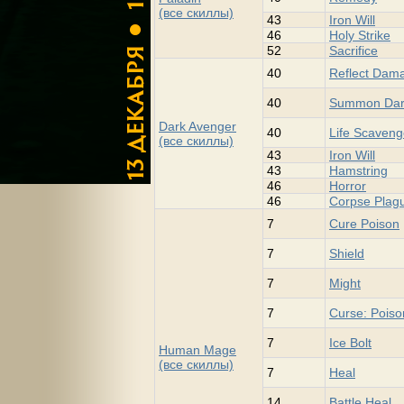
(все скиллы)
43
Iron Will
46
Holy Strike
52
Sacrifice
40
Reflect Dam
40
Summon Dar
Dark Avenger
40
Life Scaven
(все скиллы)
43
Iron Will
43
Hamstring
46
Horror
46
Corpse Plag
7
Cure Poison
7
Shield
7
Might
7
Curse: Poiso
7
Ice Bolt
Human Mage
(все скиллы)
7
Heal
14
Battle Heal