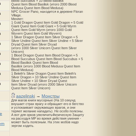
Blood Succubus + 10 Blood Basilisk
в
Quest Item Blood Basilisk (итого 2000 Blood
Medusa Quest Item Blood Medusa)
NPC Grocer Pano, находится в деревне Floran
в
Village.
Меняет:
1 Gold Dragon Quest Item Gold Dragon = 5 Gold
в
Giant Quest Item Gold Giant + 5 Gold Wyrm
Quest Item Gold Wyrm (итого 1000 Gold
в
Wyvern Quest Item Gold Wyvern)
1 Silver Dragon Quest Item Silver Dragon = 5
Silver Undine Quest Item Silver Undine + 5 Silver
в
Dryad Quest Item Silver Dryad
(итого 1000 Silver Unicorn Quest Item Silver
Unicorn)
в
1 Blood Dragon Quest Item Blood Dragon = 5
Blood Succubus Quest Item Blood Succubus + 5
Blood Basilisk Quest Item Blood
в
Basilisk (итого 1000 Blood Medusa Quest Item
Blood Medusa)
в
1 Beleth's Silver Dragon Quest Item Beleth’s
Silver Dragon = 10 Silver Undine Quest Item
Silver Undine + 10 Silver Dryad Quest
в
Item Silver Dryad (итого 2000 Silver Unicorn
Quest Item Silver Unicorn)
aazelinski
→
Монстры
Для магов книги мусорные (На 10 секунд
внушает страх врагу и обращает его в бегство
и успокаивает окружающих врагов, и они
теряют желание нападать). Не особо полезны.
e
А вот для орков увеличитьФизическую Защиту
на расходуя MP во время действия умения -
может быть полезным. На этих мобов надо
lem
зергом ходить.