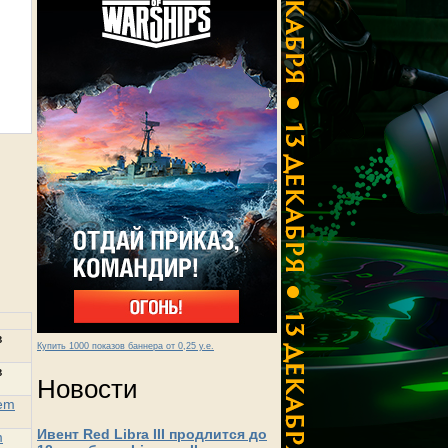
в
Купить 1000 показов баннера от 0,25 у.е.
в
Новости
lem
Ивент Red Libra III продлится до
m