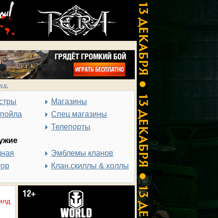
у.е.
стры
Магазины
спойла
Спец магазины
Телепорты
ужие
чная
Эмблемы кланов
тор
Клан.скиллы & холлы
илд