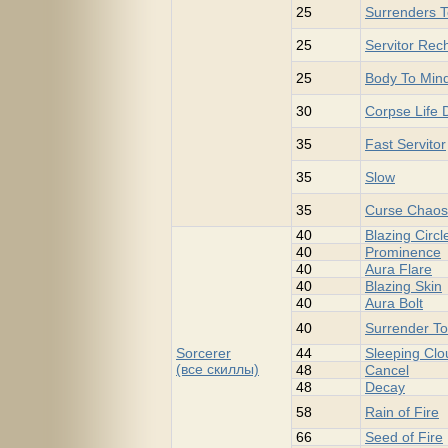
25
Surrenders T
25
Servitor Rec
25
Body To Min
30
Corpse Life 
35
Fast Servitor
35
Slow
35
Curse Chaos
40
Blazing Circl
40
Prominence
40
Aura Flare
40
Blazing Skin
40
Aura Bolt
40
Surrender T
Sorcerer
44
Sleeping Clo
(все скиллы)
48
Cancel
48
Decay
58
Rain of Fire
66
Seed of Fire