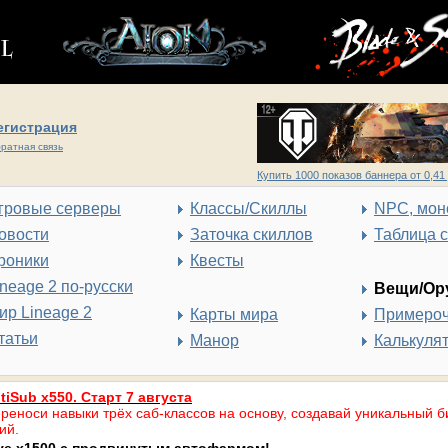
егистрация
ратная связь
Купить 1000 показов баннера от 0,41 
гровые серверы
Классы/Скиллы
NPC, мон
овости
Заточка скиллов
Таблица 
роники
Квесты
ineage 2 по-русски
Вещи/Ор
ир Lineage 2
Карты мира
Примеро
татьи
Манор
Калькуля
tiSub x550. Старт 7 августа
реноси навыки трёх саб-классов на основу, создавай уникальный б
ий.