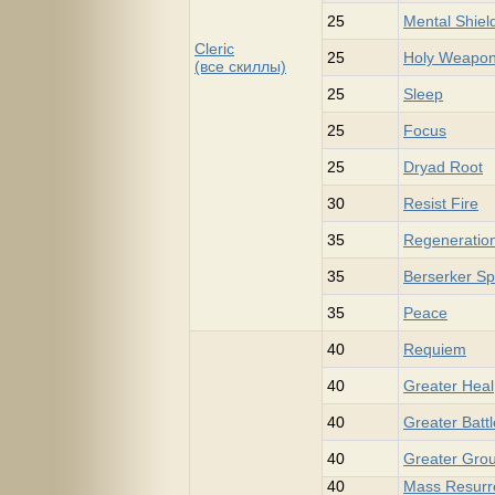
25
Mental Shiel
Cleric
25
Holy Weapo
(все скиллы)
25
Sleep
25
Focus
25
Dryad Root
30
Resist Fire
35
Regeneratio
35
Berserker Spi
35
Peace
40
Requiem
40
Greater Heal
40
Greater Batt
40
Greater Gro
40
Mass Resurr