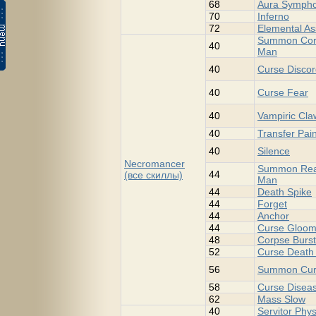
68
Aura Symph
70
Inferno
72
Elemental As
Summon Cor
40
Man
40
Curse Disco
40
Curse Fear
40
Vampiric Cla
40
Transfer Pai
40
Silence
Necromancer
Summon Rea
44
(все скиллы)
Man
44
Death Spike
44
Forget
44
Anchor
44
Curse Gloo
48
Corpse Burst
52
Curse Death 
56
Summon Cur
58
Curse Disea
62
Mass Slow
40
Servitor Phys