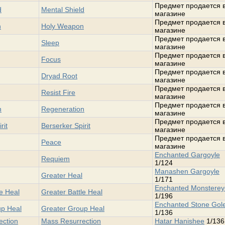
Предмет продается 
d
Mental Shield
магазине
Предмет продается 
n
Holy Weapon
магазине
Предмет продается 
Sleep
магазине
Предмет продается 
Focus
магазине
Предмет продается 
Dryad Root
магазине
Предмет продается 
Resist Fire
магазине
Предмет продается 
n
Regeneration
магазине
Предмет продается 
rit
Berserker Spirit
магазине
Предмет продается 
Peace
магазине
Enchanted Gargoyle
Requiem
1/124
Manashen Gargoyle
Greater Heal
1/171
Enchanted Monsterey
le Heal
Greater Battle Heal
1/196
Enchanted Stone Go
up Heal
Greater Group Heal
1/136
ection
Mass Resurrection
Hatar Hanishee
1/136