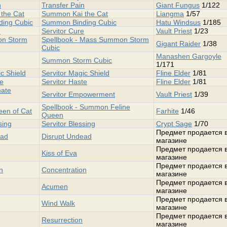
n
Transfer Pain
Giant Fungus
1/122
the Cat
Summon Kai the Cat
Liangma
1/57
ing Cubic
Summon Binding Cubic
Hatu Windsus
1/185
e
Servitor Cure
Vault Priest
1/23
n Storm
Spellbook - Mass Summon Storm
Gigant Raider
1/38
Cubic
Manashen Gargoyle
Summon Storm Cubic
1/171
c Shield
Servitor Magic Shield
Fline Elder
1/81
te
Servitor Haste
Fline Elder
1/81
mate
Servitor Empowerment
Vault Priest
1/39
Spellbook - Summon Feline
en of Cat
Farhite
1/46
Queen
sing
Servitor Blessing
Crypt Sage
1/70
Предмет продается 
ead
Disrupt Undead
магазине
Предмет продается 
Kiss of Eva
магазине
Предмет продается 
n
Concentration
магазине
Предмет продается 
Acumen
магазине
Предмет продается 
Wind Walk
магазине
Предмет продается 
Resurrection
магазине