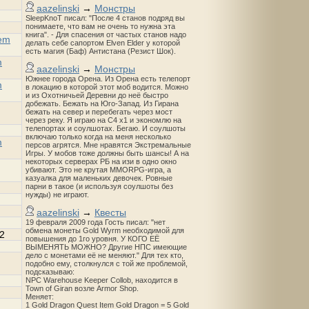
aazelinski
→
Монстры
SleepKnoT писал: "После 4 станов подряд вы
понимаете, что вам не очень то нужна эта
книга". - Для спасения от частых станов надо
lem
делать себе сапортом Elven Elder у которой
есть магия (Баф) Антистана (Резист Шок).
m
aazelinski
→
Монстры
Южнее города Орена. Из Орена есть телепорт
m
в локацию в которой этот моб водится. Можно
и из Охотничьей Деревни до неё быстро
добежать. Бежать на Юго-Запад. Из Гирана
бежать на север и перебегать через мост
через реку. Я играю на С4 х1 и экономлю на
телепортах и соулшотах. Бегаю. И соулшоты
включаю только когда на меня несколько
m
персов агрятся. Мне нравятся Экстремальные
Игры. У мобов тоже должны быть шансы! А на
некоторых серверах РБ на изи в одно окно
убивают. Это не крутая MMORPG-игра, а
казуалка для маленьких девочек. Ровные
парни в такое (и используя соулшоты без
нужды) не играют.
aazelinski
→
Квесты
19 февраля 2009 года Гость писал: "нет
обмена монеты Gold Wyrm необходимой для
2
повышения до 1го уровня. У КОГО ЕЁ
ВЫМЕНЯТЬ МОЖНО? Другие НПС имеющие
дело с монетами её не меняют." Для тех кто,
подобно ему, столкнулся с той же проблемой,
подсказываю:
NPC Warehouse Keeper Collob, находится в
Town of Giran возле Armor Shop.
Меняет:
1 Gold Dragon Quest Item Gold Dragon = 5 Gold