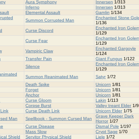
ony
Aura Symphony
Innersen
1/313
Inferno
Innersen
1/313
sault
Elemental Assault
Gamlin
1/134
rupted
Enchanted Stone Go
Summon Corrupted Man
1/136
Enchanted Iron Gole
rd
Curse Discord
1/129
Enchanted Iron Gole
Curse Fear
1/129
Enchanted Gargoyle
w
Vampiric Claw
1/124
n
Transfer Pain
Giant Fungus
1/122
Enchanted Iron Gole
Silence
1/129
nimated
Summon Reanimated Man
Satyr
1/72
Death Spike
Unicorn
1/81
Forget
Unicorn
1/81
Anchor
Unicorn
1/81
m
Curse Gloom
Lakin
1/113
Corpse Burst
Valley treant Elder
1/9
Link
Curse Death Link
Unicorn Elder
1/75
Grave Keeper Dark
sed Man
Spellbook - Summon Cursed Man
Horror
1/27
se
Curse Disease
Dismal Pole
1/197
Mass Slow
Crypt Sage
1/70
ical Shield
Servitor Physical Shield
Liele
1/72