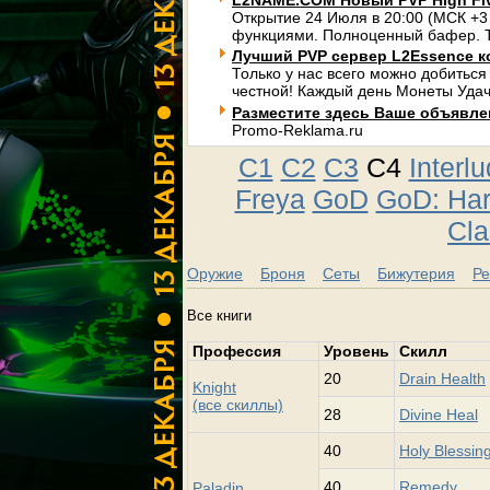
L2NAME.COM Новый PVP High Fi
Открытие 24 Июля в 20:00 (МСК +3
функциями. Полноценный бафер. Т
Лучший PVP сервер L2Essence к
Только у нас всего можно добиться
честной! Каждый день Монеты Удач
Разместите здесь Ваше объявлени
Promo-Reklama.ru
C1
C2
C3
C4
Interl
Freya
GoD
GoD: Ha
Cla
Оружие
Броня
Сеты
Бижутерия
Ре
Все книги
Профессия
Уровень
Скилл
20
Drain Health
Knight
(все скиллы)
28
Divine Heal
40
Holy Blessin
40
Remedy
Paladin