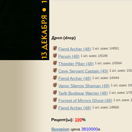
Дроп (drop)
Fiend Archer (48)
1 шт, шанс 1/4551
Perum (48)
1 шт, шанс 1/5196
Theeder Piker (48)
1 шт, шанс 1/5564
Cave Servant Captain (49)
1 шт, шанс 1/6
Fiend Archer (48)
1 шт, шанс 1/6444
Vanor Silenos Shaman (49)
1 шт, шанс 1/
Tarlk Bugbear Warrior (48)
1 шт, шанс 1/7
Forrest of Mirrors Ghost (48)
1 шт, шанс 
Fiend Archer (48)
1 шт, шанс 1/8665
Рецепт(ы):
100
%
Scorpion
цена
3810000
a