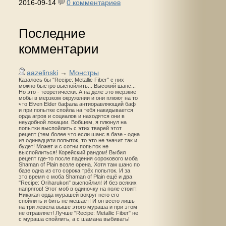
2016-09-14
0 комментариев
Последние
комментарии
aazelinski
→
Монстры
Казалось бы "Recipe: Metallic Fiber" с них
можно быстро выспойлить... Высокий шанс...
Но это - теоретически. А на деле это мерзкие
мобы в мерзком окружении и они плюют на то
что Elven Elder бафала антиоравляющий баф
и при попытке спойла на тебя накидывается
орда агров и социалов и находятся они в
неудобной локации. Вобщем, я плюнул на
попытки выспойлить с этих тварей этот
рецепт (тем более что если шанс в базе - одна
из одинадцати попыток, то это не значит так и
будет! Может и с сотни попыток не
выспойлиться! Корейский рандом! Выбил
рецепт где-то после падения сорокового моба
Shaman of Plain возле орена. Хотя там шанс по
базе одна из сто сорока трёх попыток. И за
это время с моба Shaman of Plain ещё и два
"Recipe: Oriharukon" выспойлил! И без всяких
напрягов! Этот моб в одиночку на поле стоит!
Никакая орда мурашей вокруг него его
спойлить и бить не мешает! И он всего лишь
на три левела выше этого мураша и при этом
не отравляет! Лучше "Recipe: Metallic Fiber" не
с мураша спойлить, а с шамана выбивать!