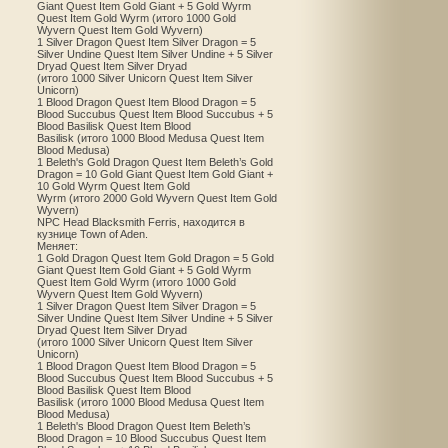
Giant Quest Item Gold Giant + 5 Gold Wyrm
Quest Item Gold Wyrm (итого 1000 Gold
Wyvern Quest Item Gold Wyvern)
1 Silver Dragon Quest Item Silver Dragon = 5
Silver Undine Quest Item Silver Undine + 5 Silver
Dryad Quest Item Silver Dryad
(итого 1000 Silver Unicorn Quest Item Silver
Unicorn)
1 Blood Dragon Quest Item Blood Dragon = 5
Blood Succubus Quest Item Blood Succubus + 5
Blood Basilisk Quest Item Blood
Basilisk (итого 1000 Blood Medusa Quest Item
Blood Medusa)
1 Beleth's Gold Dragon Quest Item Beleth’s Gold
Dragon = 10 Gold Giant Quest Item Gold Giant +
10 Gold Wyrm Quest Item Gold
Wyrm (итого 2000 Gold Wyvern Quest Item Gold
Wyvern)
NPC Head Blacksmith Ferris, находится в
кузнице Town of Aden.
Меняет:
1 Gold Dragon Quest Item Gold Dragon = 5 Gold
Giant Quest Item Gold Giant + 5 Gold Wyrm
Quest Item Gold Wyrm (итого 1000 Gold
Wyvern Quest Item Gold Wyvern)
1 Silver Dragon Quest Item Silver Dragon = 5
Silver Undine Quest Item Silver Undine + 5 Silver
Dryad Quest Item Silver Dryad
(итого 1000 Silver Unicorn Quest Item Silver
Unicorn)
1 Blood Dragon Quest Item Blood Dragon = 5
Blood Succubus Quest Item Blood Succubus + 5
Blood Basilisk Quest Item Blood
Basilisk (итого 1000 Blood Medusa Quest Item
Blood Medusa)
1 Beleth's Blood Dragon Quest Item Beleth’s
Blood Dragon = 10 Blood Succubus Quest Item