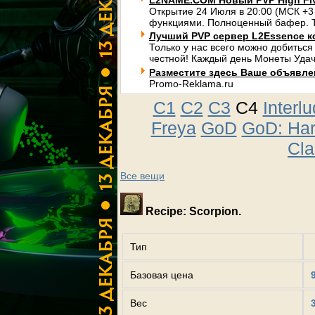
L2NAME.COM Новый PVP High Fi
Открытие 24 Июля в 20:00 (МСК +3
функциями. Полноценный бафер. Т
Лучший PVP сервер L2Essence к
Только у нас всего можно добиться
честной! Каждый день Монеты Удач
Разместите здесь Ваше объявлени
Promo-Reklama.ru
C1
C2
C3
C4
Interl
Freya
GoD
GoD: Ha
Cla
Все вещи
Recipe: Scorpion.
Тип
Базовая цена
Вес