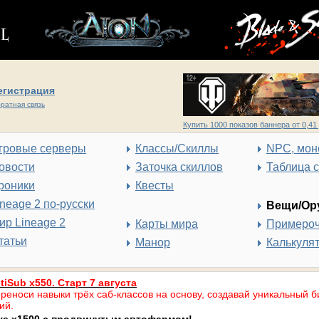
егистрация
ратная связь
Купить 1000 показов баннера от 0,41 
гровые серверы
Классы/Скиллы
NPC, мон
овости
Заточка скиллов
Таблица 
роники
Квесты
ineage 2 по-русски
Вещи/Ор
ир Lineage 2
Карты мира
Примеро
татьи
Манор
Калькуля
tiSub x550. Старт 7 августа
реноси навыки трёх саб-классов на основу, создавай уникальный б
ий.