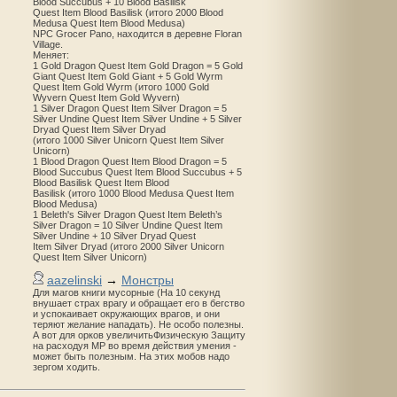
Blood Succubus + 10 Blood Basilisk
Quest Item Blood Basilisk (итого 2000 Blood
Medusa Quest Item Blood Medusa)
NPC Grocer Pano, находится в деревне Floran
Village.
Меняет:
1 Gold Dragon Quest Item Gold Dragon = 5 Gold
Giant Quest Item Gold Giant + 5 Gold Wyrm
Quest Item Gold Wyrm (итого 1000 Gold
Wyvern Quest Item Gold Wyvern)
1 Silver Dragon Quest Item Silver Dragon = 5
Silver Undine Quest Item Silver Undine + 5 Silver
Dryad Quest Item Silver Dryad
(итого 1000 Silver Unicorn Quest Item Silver
Unicorn)
1 Blood Dragon Quest Item Blood Dragon = 5
Blood Succubus Quest Item Blood Succubus + 5
Blood Basilisk Quest Item Blood
Basilisk (итого 1000 Blood Medusa Quest Item
Blood Medusa)
1 Beleth's Silver Dragon Quest Item Beleth’s
Silver Dragon = 10 Silver Undine Quest Item
Silver Undine + 10 Silver Dryad Quest
Item Silver Dryad (итого 2000 Silver Unicorn
Quest Item Silver Unicorn)
aazelinski
→
Монстры
Для магов книги мусорные (На 10 секунд
внушает страх врагу и обращает его в бегство
и успокаивает окружающих врагов, и они
теряют желание нападать). Не особо полезны.
А вот для орков увеличитьФизическую Защиту
на расходуя MP во время действия умения -
может быть полезным. На этих мобов надо
зергом ходить.