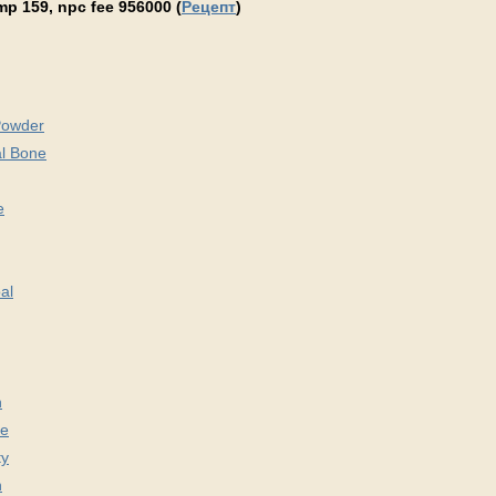
p 159, npc fee 956000 (
Рецепт
)
Powder
l Bone
e
al
h
re
ty
h