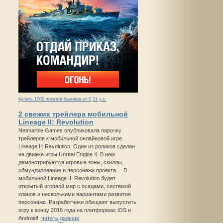
Купить 1000 показов баннера от 0,31 у.е.
2 свежих трейлера мобильной
Lineage II: Revolution
Netmarble Games опубликовала парочку
трейлеров к мобильной онлайновой игре
Lineage II: Revolution. Один из роликов сделан
на движке игры Unreal Engine 4. В нем
демонстрируются игровые зоны, скиллы,
обмундирование и персонажи проекта. В
мобильной Lineage II: Revolution будет
открытый игровой мир с осадами, системой
кланов и несколькими вариантами развития
персонажа. Разработчики обещают выпустить
игру к концу 2016 года на платформах iOS и
Android!
читать дальше