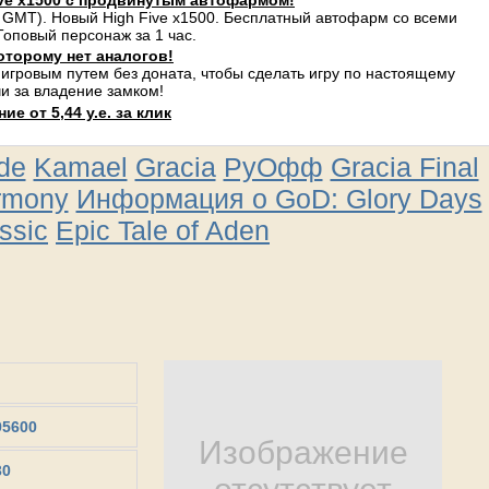
ve x1500 с продвинутым автофармом!
 GMT). Новый High Five x1500. Бесплатный автофарм со всеми
оповый персонаж за 1 час.
оторому нет аналогов!
 игровым путем без доната, чтобы сделать игру по настоящему
и за владение замком!
е от 5,44 у.е. за клик
ude
Kamael
Gracia
РуОфф
Gracia Final
rmony
Информация о GoD: Glory Days
ssic
Epic Tale of Aden
95600
Изображение
30