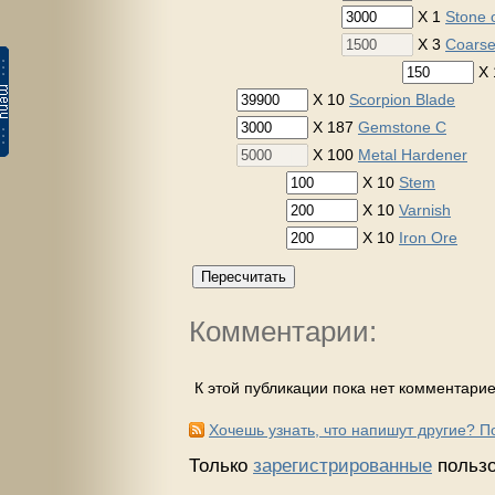
X 1
Stone o
X 3
Coarse
X 
X 10
Scorpion Blade
X 187
Gemstone C
X 100
Metal Hardener
X 10
Stem
X 10
Varnish
X 10
Iron Ore
Пересчитать
Комментарии:
К этой публикации пока нет комментарие
Хочешь узнать, что напишут другие? 
Только
зарегистрированные
пользо