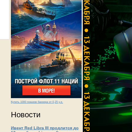
Купить 1000 показов баннера от 0,25 у.е.
Новости
Ивент Red Libra III продлится до