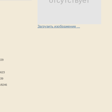
отсутствует
Загрузить изображение ...
229
6623
839
1/8246