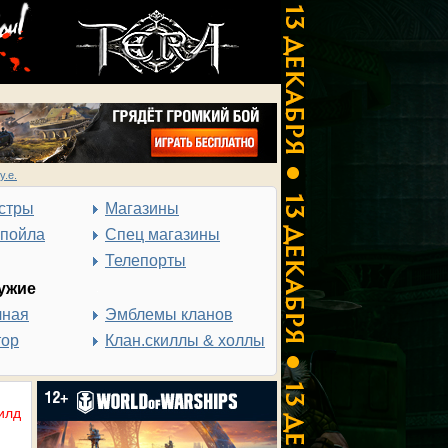
у.е.
стры
Магазины
спойла
Спец магазины
Телепорты
ужие
чная
Эмблемы кланов
тор
Клан.скиллы & холлы
илд