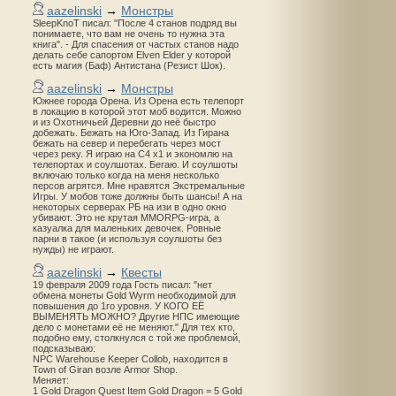
aazelinski
→
Монстры
SleepKnoT писал: "После 4 станов подряд вы
понимаете, что вам не очень то нужна эта
книга". - Для спасения от частых станов надо
делать себе сапортом Elven Elder у которой
есть магия (Баф) Антистана (Резист Шок).
aazelinski
→
Монстры
Южнее города Орена. Из Орена есть телепорт
в локацию в которой этот моб водится. Можно
и из Охотничьей Деревни до неё быстро
добежать. Бежать на Юго-Запад. Из Гирана
бежать на север и перебегать через мост
через реку. Я играю на С4 х1 и экономлю на
телепортах и соулшотах. Бегаю. И соулшоты
включаю только когда на меня несколько
персов агрятся. Мне нравятся Экстремальные
Игры. У мобов тоже должны быть шансы! А на
некоторых серверах РБ на изи в одно окно
убивают. Это не крутая MMORPG-игра, а
казуалка для маленьких девочек. Ровные
парни в такое (и используя соулшоты без
нужды) не играют.
aazelinski
→
Квесты
19 февраля 2009 года Гость писал: "нет
обмена монеты Gold Wyrm необходимой для
повышения до 1го уровня. У КОГО ЕЁ
ВЫМЕНЯТЬ МОЖНО? Другие НПС имеющие
дело с монетами её не меняют." Для тех кто,
подобно ему, столкнулся с той же проблемой,
подсказываю:
NPC Warehouse Keeper Collob, находится в
Town of Giran возле Armor Shop.
Меняет:
1 Gold Dragon Quest Item Gold Dragon = 5 Gold