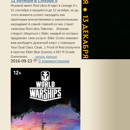
12 октября в Lineage II
Игровой ивент Red Libra III идет в Lineage II с
21 сентября и продлится до 12 октября, но до
этого момента успеет наградить вас
приятными впечатлениями и значительными
наградами! А самой главной из них станет
талисман Red Libra Talisman. Игрокам
следует общаться с Elder, каждый из которых
предлагает свои услуги. Elder Green поможет
вам разбудить дуальный класс с помощью
Your Dual Class Cloak, 1 Proof of Red (получите
в квестах Elder Blue Quests) и 667 R-Grade
Gemstones. ...
читать дальше
2016-09-22
0 комментариев