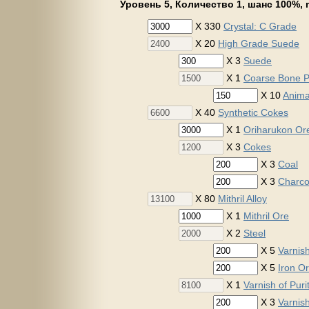
Уровень 5, Количество 1, шанс 100%, m
X 330
Crystal: C Grade
X 20
High Grade Suede
X 3
Suede
X 1
Coarse Bone 
X 10
Anima
X 40
Synthetic Cokes
X 1
Oriharukon Or
X 3
Cokes
X 3
Coal
X 3
Charco
X 80
Mithril Alloy
X 1
Mithril Ore
X 2
Steel
X 5
Varnis
X 5
Iron O
X 1
Varnish of Puri
X 3
Varnis