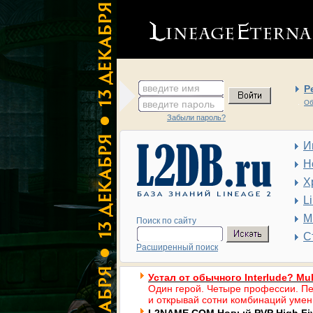
введите имя
Р
введите пароль
Об
Забыли пароль?
И
Н
Х
L
М
Поиск по сайту
С
Расширенный поиск
Устал от обычного Interlude? Mul
Один герой. Четыре профессии. Пе
и открывай сотни комбинаций умен