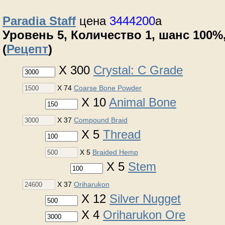
Paradia Staff
цена
3444200
a
Уровень 5, Количество 1, шанс 100%,
(
Рецепт
)
X 300
Crystal: C Grade
X 74
Coarse Bone Powder
X 10
Animal Bone
X 37
Compound Braid
X 5
Thread
X 5
Braided Hemp
X 5
Stem
X 37
Oriharukon
X 12
Silver Nugget
X 4
Oriharukon Ore