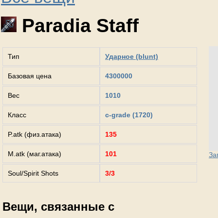
Paradia Staff
Тип
Ударное (blunt)
Базовая цена
4300000
Вес
1010
Класс
c-grade (1720)
P.atk (физ.атака)
135
M.atk (маг.атака)
101
За
Soul/Spirit Shots
3/3
Вещи, связанные с