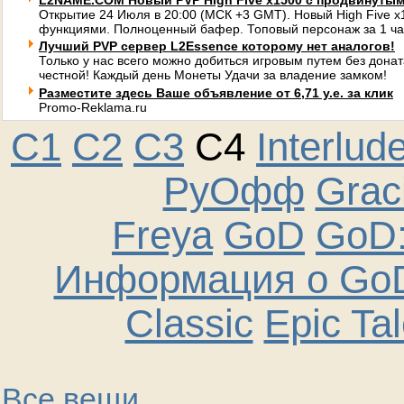
L2NAME.COM Новый PVP High Five x1500 с продвинуты
Открытие 24 Июля в 20:00 (МСК +3 GMT). Новый High Five 
функциями. Полноценный бафер. Топовый персонаж за 1 ча
Лучший PVP сервер L2Essence которому нет аналогов!
Только у нас всего можно добиться игровым путем без донат
честной! Каждый день Монеты Удачи за владение замком!
Разместите здесь Ваше объявление от 6,71 у.е. за клик
Promo-Reklama.ru
C1
C2
C3
C4
Interlud
РуОфф
Graci
Freya
GoD
GoD:
Информация о GoD
Classic
Epic Ta
Все вещи