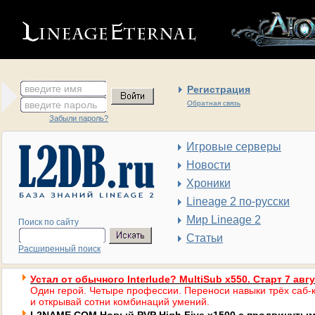
введите имя
Регистрация
введите пароль
Обратная связь
Забыли пароль?
Игровые серверы
Новости
Хроники
Lineage 2 по-русски
Мир Lineage 2
Поиск по сайту
Статьи
Расширенный поиск
Устал от обычного Interlude? MultiSub x550. Старт 7 авг
Один герой. Четыре профессии. Переноси навыки трёх саб-к
и открывай сотни комбинаций умений.