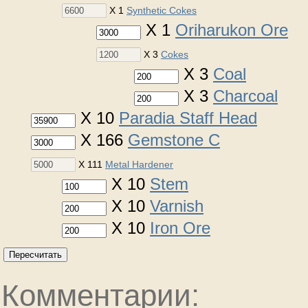
X 1
Synthetic Cokes
X 1
Oriharukon Ore
X 3
Cokes
X 3
Coal
X 3
Charcoal
X 10
Paradia Staff Head
X 166
Gemstone C
X 111
Metal Hardener
X 10
Stem
X 10
Varnish
X 10
Iron Ore
Пересчитать
Комментарии: