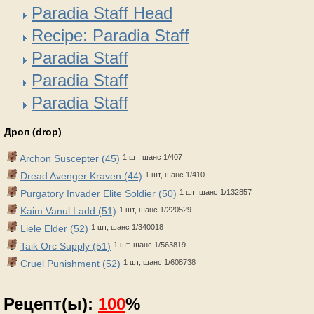
Paradia Staff Head
Recipe: Paradia Staff
Paradia Staff
Paradia Staff
Paradia Staff
Дроп (drop)
Archon Suscepter (45)
1 шт, шанс 1/407
Dread Avenger Kraven (44)
1 шт, шанс 1/410
Purgatory Invader Elite Soldier (50)
1 шт, шанс 1/132857
Kaim Vanul Ladd (51)
1 шт, шанс 1/220529
Liele Elder (52)
1 шт, шанс 1/340018
Taik Orc Supply (51)
1 шт, шанс 1/563819
Cruel Punishment (52)
1 шт, шанс 1/608738
Рецепт(ы):
100
%