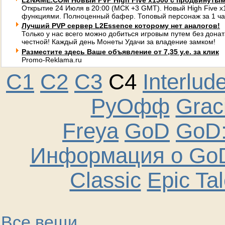
L2NAME.COM Новый PVP High Five x1500 с продвинуты
Открытие 24 Июля в 20:00 (МСК +3 GMT). Новый High Five 
функциями. Полноценный бафер. Топовый персонаж за 1 ча
Лучший PVP сервер L2Essence которому нет аналогов!
Только у нас всего можно добиться игровым путем без донат
честной! Каждый день Монеты Удачи за владение замком!
Разместите здесь Ваше объявление от 7,35 у.е. за клик
Promo-Reklama.ru
C1
C2
C3
C4
Interlud
РуОфф
Graci
Freya
GoD
GoD:
Информация о GoD
Classic
Epic Ta
Все вещи