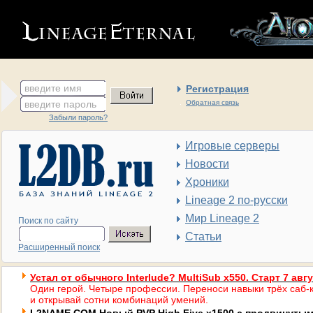
введите имя
Регистрация
введите пароль
Обратная связь
Забыли пароль?
Игровые серверы
Новости
Хроники
Lineage 2 по-русски
Мир Lineage 2
Поиск по сайту
Статьи
Расширенный поиск
Устал от обычного Interlude? MultiSub x550. Старт 7 авг
Один герой. Четыре профессии. Переноси навыки трёх саб-к
и открывай сотни комбинаций умений.