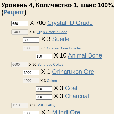
Уровень 4, Количество 1, шанс 100%,
(
Рецепт
)
X 700
Crystal: D Grade
X 15
High Grade Suede
X 3
Suede
X 1
Coarse Bone Powder
X 10
Animal Bone
X 30
Synthetic Cokes
X 1
Oriharukon Ore
X 3
Cokes
X 3
Coal
X 3
Charcoal
X 30
Mithril Alloy
X 1
Mithril Ore