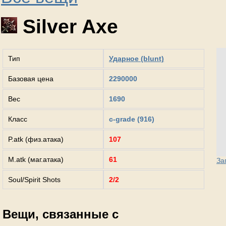
Silver Axe
Тип
Ударное (blunt)
Базовая цена
2290000
Вес
1690
Класс
c-grade (916)
P.atk (физ.атака)
107
M.atk (маг.атака)
61
За
Soul/Spirit Shots
2/2
Вещи, связанные с