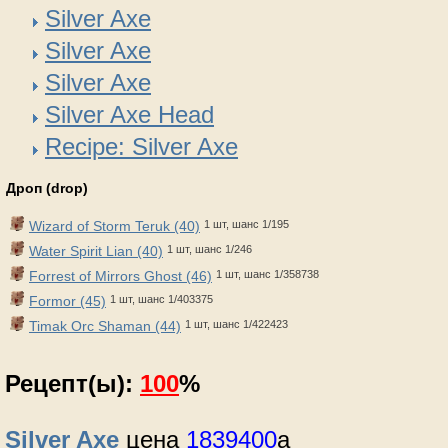
Silver Axe
Silver Axe
Silver Axe
Silver Axe Head
Recipe: Silver Axe
Дроп (drop)
Wizard of Storm Teruk (40)
1 шт, шанс 1/195
Water Spirit Lian (40)
1 шт, шанс 1/246
Forrest of Mirrors Ghost (46)
1 шт, шанс 1/358738
Formor (45)
1 шт, шанс 1/403375
Timak Orc Shaman (44)
1 шт, шанс 1/422423
Рецепт(ы):
100
%
Silver Axe
цена
1839400
a