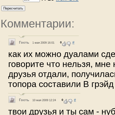
Пересчитать
Комментарии:
Гость
#
0
1 мая 2009 16:01
как их можно дуалами сде
говорите что нельзя, мне 
друзья отдали, получилас
топора составили В грэйд
Гость
#
0
10 мая 2009 12:24
твои друзья и ты сам - ну