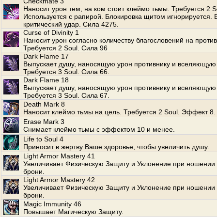
Checkmate 3
Наносит урон тем, на ком стоит клеймо тьмы. Требуется 2 S
Используется с рапирой. Блокировка щитом игнорируется.
критический удар. Сила 4275.
Curse of Divinity 1
Наносит урон согласно количеству благословений на против
Требуется 2 Soul. Сила 96
Dark Flame 17
Выпускает душу, наносящую урон противнику и вселяющую 
Требуется 3 Soul. Сила 66.
Dark Flame 18
Выпускает душу, наносящую урон противнику и вселяющую 
Требуется 3 Soul. Сила 67.
Death Mark 8
Наносит клеймо тьмы на цель. Требуется 2 Soul. Эффект 8.
Erase Mark 3
Снимает клеймо тьмы с эффектом 10 и менее.
Life to Soul 4
Приносит в жертву Ваше здоровье, чтобы увеличить душу.
Light Armor Mastery 41
Увеличивает Физическую Защиту и Уклонение при ношении 
брони.
Light Armor Mastery 42
Увеличивает Физическую Защиту и Уклонение при ношении 
брони.
Magic Immunity 46
Повышает Магическую Защиту.