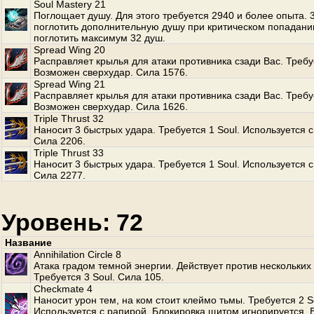
Soul Mastery 21
Поглощает душу. Для этого требуется 2940 и более опыта.
поглотить дополнительную душу при критическом попадани
поглотить максимум 32 душ.
Spread Wing 20
Расправляет крылья для атаки противника сзади Вас. Требуе
Возможен сверхудар. Сила 1576.
Spread Wing 21
Расправляет крылья для атаки противника сзади Вас. Требуе
Возможен сверхудар. Сила 1626.
Triple Thrust 32
Наносит 3 быстрых удара. Требуется 1 Soul. Используется с
Сила 2206.
Triple Thrust 33
Наносит 3 быстрых удара. Требуется 1 Soul. Используется с
Сила 2277.
Уровень: 72
Название
Annihilation Circle 8
Атака градом темной энергии. Действует против нескольких
Требуется 3 Soul. Сила 105.
Checkmate 4
Наносит урон тем, на ком стоит клеймо тьмы. Требуется 2 S
Используется с рапирой. Блокировка щитом игнорируется.