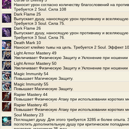
Curse of Divinity 5
Наносит урон согласно количеству благословений на против
Требуется 2 Soul. Сила 108
Dark Flame 25
Выпускает душу, наносящую урон противнику и вселяющую 
Требуется 3 Soul. Сила 75.
Dark Flame 26
Выпускает душу, наносящую урон противнику и вселяющую 
Требуется 3 Soul. Сила 76.
Death Mark 10
Наносит клеймо тьмы на цель. Требуется 2 Soul. Эффект 10
Light Armor Mastery 49
Увеличивает Физическую Защиту и Уклонение при ношении 
Light Armor Mastery 50
Увеличивает Физическую Защиту и Уклонение при ношении 
Magic Immunity 54
Повышает Магическую Защиту.
Magic Immunity 55
Повышает Магическую Защиту.
Rapier Mastery 44
Повышает Физическую Атаку при использовании коротких м
Rapier Mastery 45
Повышает Физическую Атаку при использовании коротких м
Soul Mastery 23
Поглощает душу. Для этого требуется 3285 и более опыта.
поглотить дополнительную душу при критическом попадани
поглотить максимум 35 душ.