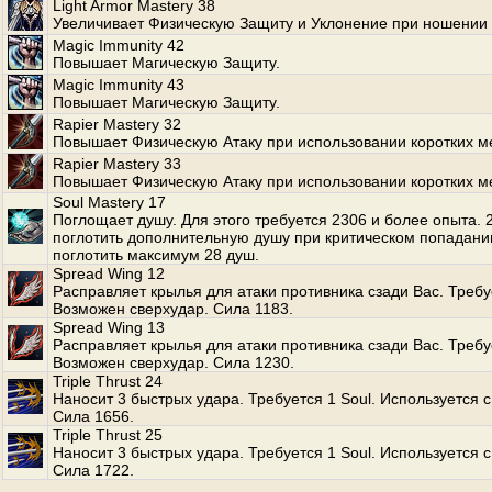
Light Armor Mastery 38
Увеличивает Физическую Защиту и Уклонение при ношении 
Magic Immunity 42
Повышает Магическую Защиту.
Magic Immunity 43
Повышает Магическую Защиту.
Rapier Mastery 32
Повышает Физическую Атаку при использовании коротких м
Rapier Mastery 33
Повышает Физическую Атаку при использовании коротких м
Soul Mastery 17
Поглощает душу. Для этого требуется 2306 и более опыта.
поглотить дополнительную душу при критическом попадани
поглотить максимум 28 душ.
Spread Wing 12
Расправляет крылья для атаки противника сзади Вас. Требуе
Возможен сверхудар. Сила 1183.
Spread Wing 13
Расправляет крылья для атаки противника сзади Вас. Требуе
Возможен сверхудар. Сила 1230.
Triple Thrust 24
Наносит 3 быстрых удара. Требуется 1 Soul. Используется с
Сила 1656.
Triple Thrust 25
Наносит 3 быстрых удара. Требуется 1 Soul. Используется с
Сила 1722.