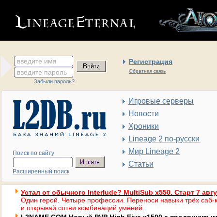
введите имя
Регистрация
введите пароль
Обратная связь
Забыли пароль?
Игровые серверы
Новости
Хроники
Lineage 2 по-русски
Мир Lineage 2
Поиск по сайту
Статьи
Расширенный поиск
Устал от обычного Interlude? MultiSub x550. Старт 7 авг
Один герой. Четыре профессии. Переноси навыки трёх саб-к
и открывай сотни комбинаций умений.