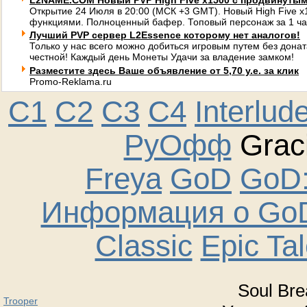
L2NAME.COM Новый PVP High Five x1500 с продвинуты
Открытие 24 Июля в 20:00 (МСК +3 GMT). Новый High Five 
функциями. Полноценный бафер. Топовый персонаж за 1 ча
Лучший PVP сервер L2Essence которому нет аналогов!
Только у нас всего можно добиться игровым путем без донат
честной! Каждый день Монеты Удачи за владение замком!
Разместите здесь Ваше объявление от 5,70 у.е. за клик
Promo-Reklama.ru
C1
C2
C3
C4
Interlud
РуОфф
Graci
Freya
GoD
GoD:
Информация о GoD
Classic
Epic Ta
Soul Bre
Trooper