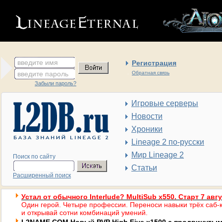
введите имя
Регистрация
введите пароль
Обратная связь
Забыли пароль?
Игровые серверы
Новости
Хроники
Lineage 2 по-русски
Мир Lineage 2
Поиск по сайту
Статьи
Расширенный поиск
Устал от обычного Interlude? MultiSub x550. Старт 7 авг
Один герой. Четыре профессии. Переноси навыки трёх саб-к
и открывай сотни комбинаций умений.