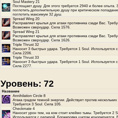
Soul Mastery 21
Поглощает душу. Для этого требуется 2940 и более опыта.
поглотить дополнительную душу при критическом попадани
поглотить максимум 32 душ.
Spread Wing 20
Расправляет крылья для атаки противника сзади Вас. Требуе
Возможен сверхудар. Сила 1576.
Spread Wing 21
Расправляет крылья для атаки противника сзади Вас. Требуе
Возможен сверхудар. Сила 1626.
Triple Thrust 32
Наносит 3 быстрых удара. Требуется 1 Soul. Используется с
Сила 2206.
Triple Thrust 33
Наносит 3 быстрых удара. Требуется 1 Soul. Используется с
Сила 2277.
Уровень: 72
Название
Annihilation Circle 8
Атака градом темной энергии. Действует против нескольких
Требуется 3 Soul. Сила 105.
Checkmate 4
Наносит урон тем, на ком стоит клеймо тьмы. Требуется 2 S
Используется с рапирой. Блокировка щитом игнорируется.