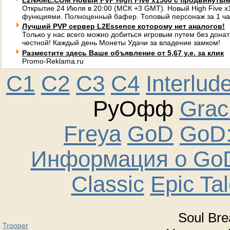
L2NAME.COM Новый PVP High Five x1500 с продвинуты
Открытие 24 Июля в 20:00 (МСК +3 GMT). Новый High Five 
функциями. Полноценный бафер. Топовый персонаж за 1 ча
Лучший PVP сервер L2Essence которому нет аналогов!
Только у нас всего можно добиться игровым путем без донат
честной! Каждый день Монеты Удачи за владение замком!
Разместите здесь Ваше объявление от 5,67 у.е. за клик
Promo-Reklama.ru
C1
C2
C3
C4
Interlud
РуОфф
Graci
Freya
GoD
GoD:
Информация о GoD
Classic
Epic Ta
Soul Bre
Trooper