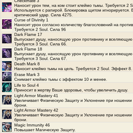
Checkmate 3
Наносит урон тем, на ком стоит клеймо тьмы. Требуется 2 S
Используется с рапирой. Блокировка щитом игнорируется.
критический удар. Сила 4275.
Curse of Divinity 1
Наносит урон согласно количеству благословений на против
Требуется 2 Soul. Сила 96
Dark Flame 17
Выпускает душу, наносящую урон противнику и вселяющую 
Требуется 3 Soul. Сила 66.
Dark Flame 18
Выпускает душу, наносящую урон противнику и вселяющую 
Требуется 3 Soul. Сила 67.
Death Mark 8
Наносит клеймо тьмы на цель. Требуется 2 Soul. Эффект 8.
Erase Mark 3
Снимает клеймо тьмы с эффектом 10 и менее.
Life to Soul 4
Приносит в жертву Ваше здоровье, чтобы увеличить душу.
Light Armor Mastery 41
Увеличивает Физическую Защиту и Уклонение при ношении 
брони.
Light Armor Mastery 42
Увеличивает Физическую Защиту и Уклонение при ношении 
брони.
Magic Immunity 46
Повышает Магическую Защиту.