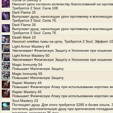
Curse of Divinity 5
Наносит урон согласно количеству благословений на против
Требуется 2 Soul. Сила 108
Dark Flame 25
Выпускает душу, наносящую урон противнику и вселяющую 
Требуется 3 Soul. Сила 75.
Dark Flame 26
Выпускает душу, наносящую урон противнику и вселяющую 
Требуется 3 Soul. Сила 76.
Death Mark 10
Наносит клеймо тьмы на цель. Требуется 2 Soul. Эффект 10
Light Armor Mastery 49
Увеличивает Физическую Защиту и Уклонение при ношении 
Light Armor Mastery 50
Увеличивает Физическую Защиту и Уклонение при ношении 
Magic Immunity 54
Повышает Магическую Защиту.
Magic Immunity 55
Повышает Магическую Защиту.
Rapier Mastery 44
Повышает Физическую Атаку при использовании коротких м
Rapier Mastery 45
Повышает Физическую Атаку при использовании коротких м
Soul Mastery 23
Поглощает душу. Для этого требуется 3285 и более опыта.
поглотить дополнительную душу при критическом попадани
поглотить максимум 35 душ.