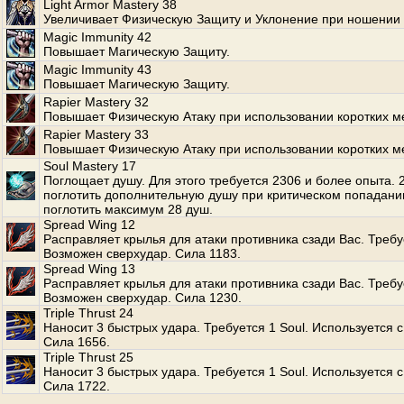
Light Armor Mastery 38
Увеличивает Физическую Защиту и Уклонение при ношении 
Magic Immunity 42
Повышает Магическую Защиту.
Magic Immunity 43
Повышает Магическую Защиту.
Rapier Mastery 32
Повышает Физическую Атаку при использовании коротких м
Rapier Mastery 33
Повышает Физическую Атаку при использовании коротких м
Soul Mastery 17
Поглощает душу. Для этого требуется 2306 и более опыта.
поглотить дополнительную душу при критическом попадани
поглотить максимум 28 душ.
Spread Wing 12
Расправляет крылья для атаки противника сзади Вас. Требуе
Возможен сверхудар. Сила 1183.
Spread Wing 13
Расправляет крылья для атаки противника сзади Вас. Требуе
Возможен сверхудар. Сила 1230.
Triple Thrust 24
Наносит 3 быстрых удара. Требуется 1 Soul. Используется с
Сила 1656.
Triple Thrust 25
Наносит 3 быстрых удара. Требуется 1 Soul. Используется с
Сила 1722.