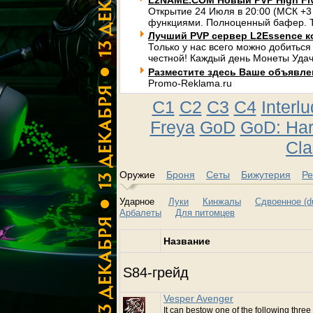
L2NAME.COM Новый PVP High Fi
Открытие 24 Июля в 20:00 (МСК +3
функциями. Полноценный бафер. Т
Лучший PVP сервер L2Essence к
Только у нас всего можно добиться
честной! Каждый день Монеты Удач
Разместите здесь Ваше объявлени
Promo-Reklama.ru
C1
C2
C3
C4
Interl
Freya
GoD
GoD: Ha
Cla
Оружие
Броня
Сеты
Бижутерия
Ре
Ударное
Луки
Кинжалы
Сдвоенное (du
Арбалеты
Для питомцев
Название
S84-грейд
Vesper Avenger
It can bestow one of the following three 