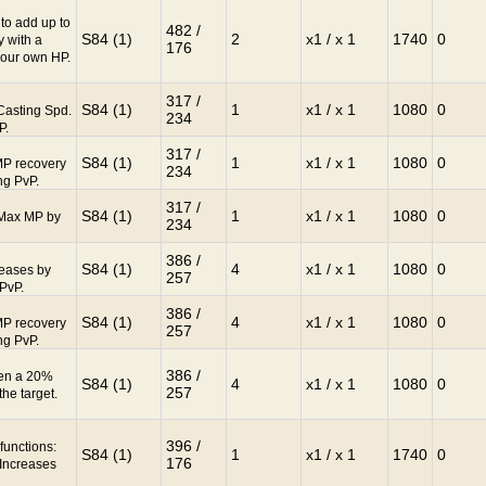
to add up to
482 /
S84 (1)
2
x1 / x 1
1740
0
 with a
176
your own HP.
317 /
S84 (1)
1
x1 / x 1
1080
0
Casting Spd.
234
P.
317 /
S84 (1)
1
x1 / x 1
1080
0
MP recovery
234
ng PvP.
317 /
S84 (1)
1
x1 / x 1
1080
0
 Max MP by
234
386 /
S84 (1)
4
x1 / x 1
1080
0
reases by
257
 PvP.
386 /
S84 (1)
4
x1 / x 1
1080
0
MP recovery
257
ng PvP.
386 /
ven a 20%
S84 (1)
4
x1 / x 1
1080
0
257
the target.
396 /
functions:
S84 (1)
1
x1 / x 1
1740
0
176
 Increases