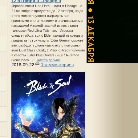
12 октября в Lineage II
Игровой ивент Red Libra III идет в Lineage II с
21 сентября и продлится до 12 октября, но до
этого момента успеет наградить вас
приятными впечатлениями и значительными
наградами! А самой главной из них станет
талисман Red Libra Talisman. Игрокам
следует общаться с Elder, каждый из которых
предлагает свои услуги. Elder Green поможет
вам разбудить дуальный класс с помощью
Your Dual Class Cloak, 1 Proof of Red (получите
в квестах Elder Blue Quests) и 667 R-Grade
Gemstones. ...
читать дальше
2016-09-22
0 комментариев