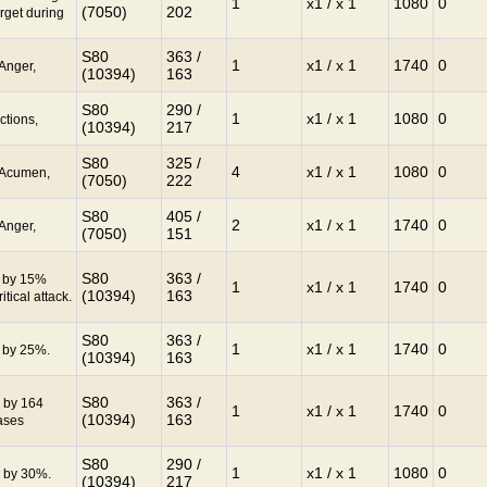
1
x1 / x 1
1080
0
(7050)
202
rget during
S80
363 /
1
x1 / x 1
1740
0
 Anger,
(10394)
163
S80
290 /
1
x1 / x 1
1080
0
ctions,
(10394)
217
S80
325 /
4
x1 / x 1
1080
0
: Acumen,
(7050)
222
S80
405 /
2
x1 / x 1
1740
0
 Anger,
(7050)
151
S80
363 /
P by 15%
1
x1 / x 1
1740
0
(10394)
163
itical attack.
S80
363 /
1
x1 / x 1
1740
0
P by 25%.
(10394)
163
S80
363 /
n by 164
1
x1 / x 1
1740
0
(10394)
163
ases
S80
290 /
1
x1 / x 1
1080
0
P by 30%.
(10394)
217