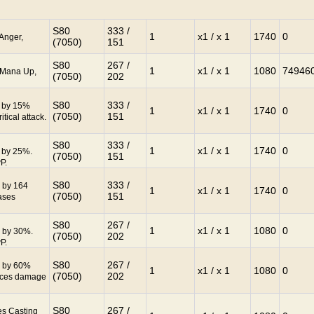
S80
333 /
1
x1 / x 1
1740
0
 Anger,
(7050)
151
S80
267 /
1
x1 / x 1
1080
74946
: Mana Up,
(7050)
202
S80
333 /
P by 15%
1
x1 / x 1
1740
0
(7050)
151
itical attack.
S80
333 /
1
x1 / x 1
1740
0
P by 25%.
(7050)
151
P.
S80
333 /
n by 164
1
x1 / x 1
1740
0
(7050)
151
ases
S80
267 /
1
x1 / x 1
1080
0
P by 30%.
(7050)
202
P.
S80
267 /
P by 60%
1
x1 / x 1
1080
0
(7050)
202
nces damage
S80
267 /
es Casting