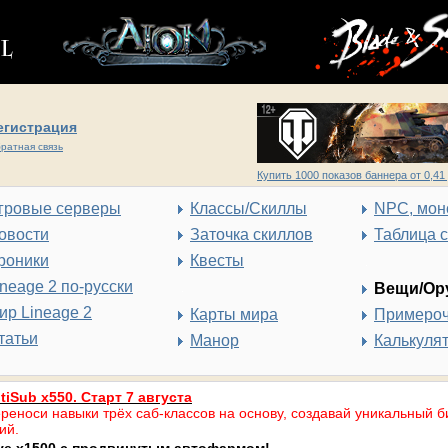
егистрация
ратная связь
Купить 1000 показов баннера от 0,41 
гровые серверы
Классы/Скиллы
NPC, мон
овости
Заточка скиллов
Таблица 
роники
Квесты
ineage 2 по-русски
Вещи/Ор
ир Lineage 2
Карты мира
Примеро
татьи
Манор
Калькуля
tiSub x550. Старт 7 августа
реноси навыки трёх саб-классов на основу, создавай уникальный б
ий.