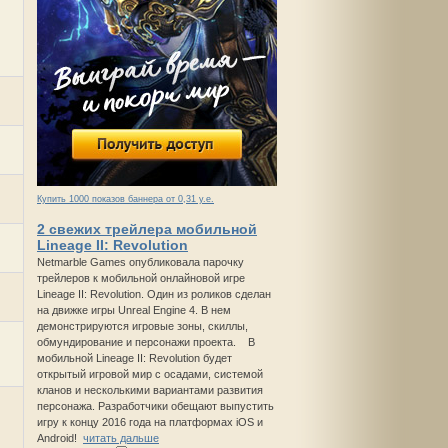
Купить 1000 показов баннера от 0,31 у.е.
2 свежих трейлера мобильной
Lineage II: Revolution
Netmarble Games опубликовала парочку
трейлеров к мобильной онлайновой игре
Lineage II: Revolution. Один из роликов сделан
на движке игры Unreal Engine 4. В нем
демонстрируются игровые зоны, скиллы,
обмундирование и персонажи проекта. В
мобильной Lineage II: Revolution будет
открытый игровой мир с осадами, системой
кланов и несколькими вариантами развития
персонажа. Разработчики обещают выпустить
игру к концу 2016 года на платформах iOS и
Android!
читать дальше