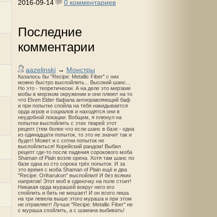
2016-09-14
0 комментариев
Последние
комментарии
aazelinski
→
Монстры
Казалось бы "Recipe: Metallic Fiber" с них
можно быстро выспойлить... Высокий шанс...
Но это - теоретически. А на деле это мерзкие
мобы в мерзком окружении и они плюют на то
что Elven Elder бафала антиоравляющий баф
и при попытке спойла на тебя накидывается
орда агров и социалов и находятся они в
неудобной локации. Вобщем, я плюнул на
попытки выспойлить с этих тварей этот
рецепт (тем более что если шанс в базе - одна
из одинадцати попыток, то это не значит так и
будет! Может и с сотни попыток не
выспойлиться! Корейский рандом! Выбил
рецепт где-то после падения сорокового моба
Shaman of Plain возле орена. Хотя там шанс по
базе одна из сто сорока трёх попыток. И за
это время с моба Shaman of Plain ещё и два
"Recipe: Oriharukon" выспойлил! И без всяких
напрягов! Этот моб в одиночку на поле стоит!
Никакая орда мурашей вокруг него его
спойлить и бить не мешает! И он всего лишь
на три левела выше этого мураша и при этом
не отравляет! Лучше "Recipe: Metallic Fiber" не
с мураша спойлить, а с шамана выбивать!