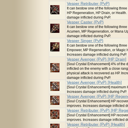
Vesper Retributer {PvP}
It can bestow one of the following three 
HP Regeneration, HP Drain, or Health.
damage inflicted during PvP.
Vesper Caster {PvP}
It can bestow one of the following three 
Acumen, MP Regeneration, or Mana Up
damage inflicted during PvP.
Vesper Singer {PvP}
It can bestow one of the following three 
Empower, MP Regeneration, or Magic 
Increases damage inflicted during PvP.
Vesper Avenger {PvP} [HP Drain]
[Soul Crystal Enhancement] 4% of the
inflicted on the enemy with a close ran
physical attack is recovered as HP. Inc
damage inflicted during PvP.
Vesper Avenger {PvP} [Health]
[Soul Crystal Enhancement] maximum 
Increases damage inflicted during PvP.
Vesper Avenger {PvP} [HP Regene
[Soul Crystal Enhancement] HP recove
improves. Increases damage inflicted d
Vesper Retributer {PvP} [HP Rege
[Soul Crystal Enhancement] HP recove
improves. Increases damage inflicted d
Vesper Retributer {PvP} [Health]