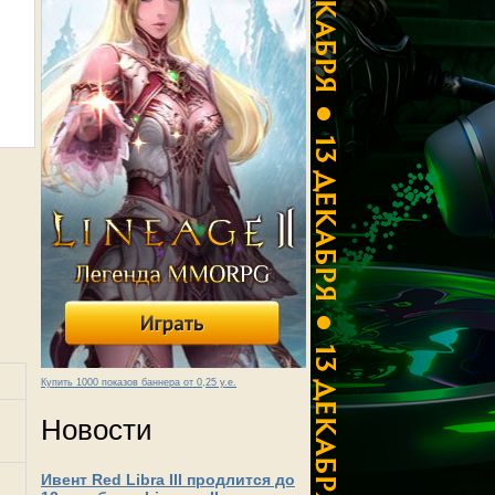
Купить 1000 показов баннера от 0,25 у.е.
Новости
Ивент Red Libra III продлится до