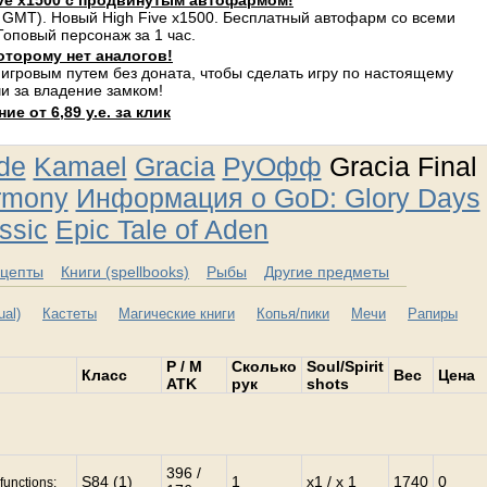
ve x1500 с продвинутым автофармом!
 GMT). Новый High Five x1500. Бесплатный автофарм со всеми
оповый персонаж за 1 час.
оторому нет аналогов!
 игровым путем без доната, чтобы сделать игру по настоящему
и за владение замком!
е от 6,89 у.е. за клик
ude
Kamael
Gracia
РуОфф
Gracia Final
rmony
Информация о GoD: Glory Days
ssic
Epic Tale of Aden
цепты
Книги (spellbooks)
Рыбы
Другие предметы
al)
Кастеты
Магические книги
Копья/пики
Мечи
Рапиры
P / M
Сколько
Soul/Spirit
Класс
Вес
Цена
ATK
рук
shots
396 /
S84 (1)
1
x1 / x 1
1740
0
functions: