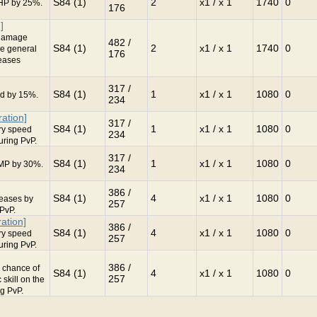
S84 (1)
2
x1 / x 1
1740
0
HP by 25%.
176
]
 damage
482 /
S84 (1)
2
x1 / x 1
1740
0
ge general
176
reases
317 /
S84 (1)
1
x1 / x 1
1080
0
pd by 15%.
234
ation]
317 /
S84 (1)
1
x1 / x 1
1080
0
ry speed
234
uring PvP.
317 /
S84 (1)
1
x1 / x 1
1080
0
MP by 30%.
234
386 /
S84 (1)
4
x1 / x 1
1080
0
reases by
257
 PvP.
ation]
386 /
S84 (1)
4
x1 / x 1
1080
0
ry speed
257
uring PvP.
386 /
 chance of
S84 (1)
4
x1 / x 1
1080
0
257
skill on the
ng PvP.