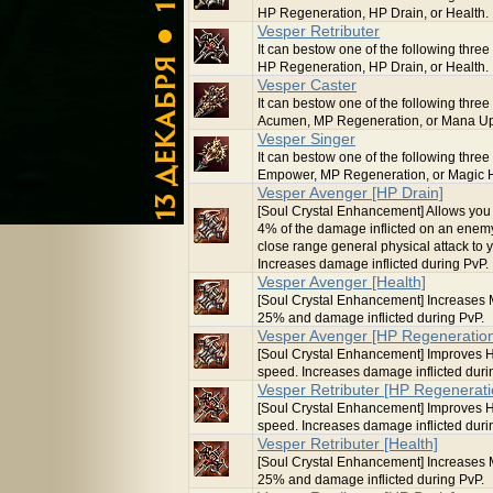
HP Regeneration, HP Drain, or Health.
Vesper Retributer
It can bestow one of the following three 
HP Regeneration, HP Drain, or Health.
Vesper Caster
It can bestow one of the following three 
Acumen, MP Regeneration, or Mana Up
Vesper Singer
It can bestow one of the following three 
Empower, MP Regeneration, or Magic 
Vesper Avenger [HP Drain]
[Soul Crystal Enhancement] Allows you 
4% of the damage inflicted on an enemy
close range general physical attack to 
Increases damage inflicted during PvP.
Vesper Avenger [Health]
[Soul Crystal Enhancement] Increases
25% and damage inflicted during PvP.
Vesper Avenger [HP Regeneratio
[Soul Crystal Enhancement] Improves 
speed. Increases damage inflicted duri
Vesper Retributer [HP Regenerati
[Soul Crystal Enhancement] Improves 
speed. Increases damage inflicted duri
Vesper Retributer [Health]
[Soul Crystal Enhancement] Increases
25% and damage inflicted during PvP.