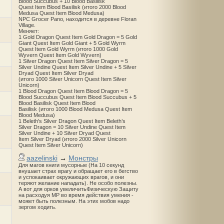
Blood Succubus + 10 Blood Basilisk
Quest Item Blood Basilisk (итого 2000 Blood
Medusa Quest Item Blood Medusa)
NPC Grocer Pano, находится в деревне Floran
Village.
Меняет:
1 Gold Dragon Quest Item Gold Dragon = 5 Gold
Giant Quest Item Gold Giant + 5 Gold Wyrm
Quest Item Gold Wyrm (итого 1000 Gold
Wyvern Quest Item Gold Wyvern)
1 Silver Dragon Quest Item Silver Dragon = 5
Silver Undine Quest Item Silver Undine + 5 Silver
Dryad Quest Item Silver Dryad
(итого 1000 Silver Unicorn Quest Item Silver
Unicorn)
1 Blood Dragon Quest Item Blood Dragon = 5
Blood Succubus Quest Item Blood Succubus + 5
Blood Basilisk Quest Item Blood
Basilisk (итого 1000 Blood Medusa Quest Item
Blood Medusa)
1 Beleth's Silver Dragon Quest Item Beleth’s
Silver Dragon = 10 Silver Undine Quest Item
Silver Undine + 10 Silver Dryad Quest
Item Silver Dryad (итого 2000 Silver Unicorn
Quest Item Silver Unicorn)
aazelinski
→
Монстры
Для магов книги мусорные (На 10 секунд
внушает страх врагу и обращает его в бегство
и успокаивает окружающих врагов, и они
теряют желание нападать). Не особо полезны.
А вот для орков увеличитьФизическую Защиту
на расходуя MP во время действия умения -
может быть полезным. На этих мобов надо
зергом ходить.