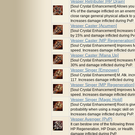
Vesper Retributer [HP Drain]
[Soul Crystal Enhancement] Allows you 
4% of the damage inflicted on an enemy
close range general physical attack to 
Increases damage inflicted during PvP.
Vesper Caster [Acumen]
[Soul Crystal Enhancement] Increases 
by 15% and damage inflicted during Pv
Vesper Caster [MP Regeneration]
[Soul Crystal Enhancement] Improves 
speed. Increases damage inflicted duri
Vesper Caster [Mana Up]
[Soul Crystal Enhancement] Increases
30% and damage inflicted during PvP.
Vesper Singer [Empower]
[Soul Crystal Enhancement] M. Atk. inc
117. Increases damage inflicted during
Vesper Singer [MP Regeneration]
[Soul Crystal Enhancement] Improves 
speed. Increases damage inflicted duri
Vesper Singer [Magic Hold]
[Soul Crystal Enhancement] Root is gi
probability when using a magic skill on 
Increases damage inflicted during PvP.
Vesper Avenger {PvP}
It can bestow one of the following three 
HP Regeneration, HP Drain, or Health.
damage inflicted during PvP.