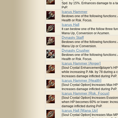
Spd. by 15%. Enhances damage to a ta
PvP.
Icarus Hammer
Bestows one of the following functions:
Health or Rsk. Focus.
Icarus Hall
It can bestow one of the follow three fun
Mana Up, Conversion or Acumen.
Dynasty Staff
Bestows one of the following functions
Mana Up or Conversion.
Dynasty Crusher
Bestows one of the following functions:
Health or Rsk. Focus.
Icarus Hammer [Anger]
[Soul Crystal Enhancement]player's H
while increasing P. Atk. by 78 during a cr
Increases damage inflicted during PvP.
Icarus Hammer [Health]
[Soul Crystal Option] Increases Max H
Increases damage inflicted during PvP.
Icarus Hammer [Rsk. Focus]
[Soul Crystal Option] Increases Evasio
when HP becomes 60% or lower. Incre
damage inflicted during PvP.
Icarus Hall [Mana Up]
[Soul Crystal Option] Increases Max M