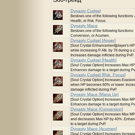
Dynasty Cudgel
Bestows one of the following functions:
Health, or Rsk. Focus.
Dynasty Mace
Bestows one of the following functions
Conversion, or Acumen.
Dynasty Cudgel [Anger]
[Soul Crystal Enhancement]player's H
while increasing P. Atk. by 78 during a cr
Increases damage inflicted during PvP.
Dynasty Cudgel [Health]
[Soul Crystal Option] Increases Max H
Enhances damage to a target during Pv
Dynasty Cudgel [Rsk. Focus]
[Soul Crystal Option] Increases Evasio
when HP becomes 60% or lower. Incre
damage inflicted during PvP.
Dynasty Mace [Mana Up]
[Soul Crystal Option] Increases Max M
Enhances damage to a target during Pv
Dynasty Mace [Conversion]
[Soul Crystal Option] Increases Max M
and decreases Max HP by 40%. Enha
to a target during PvP.
Dynasty Mace [Acumen]
[Soul Crystal Option] Increases Increas