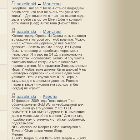
aazelinski
→
Монстры
SleepKnoT писал: "После 4 станов подряд вы
понимаете, что вам не очень то нужна эта
книга". - Для спасения от частых станов надо
делать себе сапортом Elven Elder у которой
есть магия (Баф) Антистана (Резист Шок).
aazelinski
→
Монстры
Южнее города Орена. Из Орена есть телепорт
в локацию в которой этот моб водится. Можно
и из Охотничьей Деревни до неё быстро
добежать. Бежать на Юго-Запад. Из Гирана
бежать на север и перебегать через мост
через реку. Я играю на С4 х1 и экономлю на
телепортах и соулшотах. Бегаю. И соулшоты
включаю только когда на меня несколько
персов агрятся. Мне нравятся Экстремальные
Игры. У мобов тоже должны быть шансы! А на
некоторых серверах РБ на изи в одно окно
убивают. Это не крутая MMORPG-игра, а
казуалка для маленьких девочек. Ровные
парни в такое (и используя соулшоты без
нужды) не играют.
aazelinski
→
Квесты
19 февраля 2009 года Гость писал: "нет
обмена монеты Gold Wyrm необходимой для
повышения до 1го уровня. У КОГО ЕЁ
ВЫМЕНЯТЬ МОЖНО? Другие НПС имеющие
дело с монетами её не меняют." Для тех кто,
подобно ему, столкнулся с той же проблемой,
подсказываю:
NPC Warehouse Keeper Collob, находится в
Town of Giran возле Armor Shop.
Меняет:
1 Gold Dragon Quest Item Gold Dragon = 5 Gold