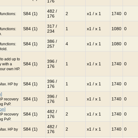
176
482 /
S84 (1)
2
x1 / x 1
1740
0
functions:
176
317 /
S84 (1)
1
x1 / x 1
1080
0
functions:
234
.
386 /
S84 (1)
4
x1 / x 1
1080
0
functions:
257
Hold.
to add up to
396 /
S84 (1)
1
x1 / x 1
1740
0
 with a
176
your own HP.
396 /
S84 (1)
1
x1 / x 1
1740
0
 Max. HP by
176
n]
396 /
S84 (1)
1
x1 / x 1
1740
0
HP recovery
176
ng PvP.
on]
482 /
S84 (1)
2
x1 / x 1
1740
0
HP recovery
176
ng PvP.
482 /
S84 (1)
2
x1 / x 1
1740
0
 Max. HP by
176