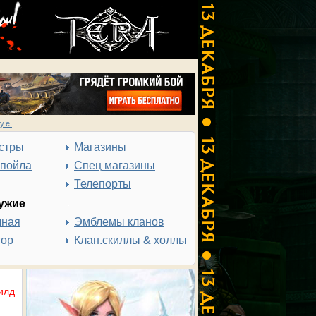
у.е.
стры
Магазины
спойла
Спец магазины
Телепорты
ужие
чная
Эмблемы кланов
тор
Клан.скиллы & холлы
илд