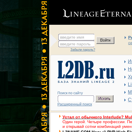
введите имя
Р
введите пароль
Об
Забыли пароль?
И
Н
Х
L
М
Поиск по сайту
С
Расширенный поиск
Устал от обычного Interlude? Mul
Один герой. Четыре профессии. Пе
и открывай сотни комбинаций умен