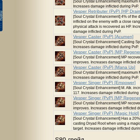
[Soul Crystal Enhancement] maximum 
Increases damage inflicted during PvP.
Vesper Retributer {PvP} [HP Drain
[Soul Crystal Enhancement] 4% of the
inflicted on the enemy with a close ran
physical attack is recovered as HP. Inc
damage inflicted during PvP.
Vesper Caster {PvP} [Acumen]
[Soul Crystal Enhancement] Casting S
Increases damage inflicted during PvP.
Vesper Caster {PvP} [MP Regener
[Soul Crystal Enhancement] MP recove
improves. Increases damage inflicted d
Vesper Caster {PvP} [Mana Up]
[Soul Crystal Enhancement] maximum 
Increases damage inflicted during PvP.
Vesper Singer {PvP} [Empower]
[Soul Crystal Enhancement] M. Atk. inc
117. Increases damage inflicted during
Vesper Singer {PvP} [MP Regener
[Soul Crystal Enhancement] MP recove
improves. Increases damage inflicted d
Vesper Singer {PvP} [Magic Hold]
[Soul Crystal Enhancement] Has a 20%
casting Dryad Root when using a magic 
target. Increases damage inflicted duri
S80-грейд