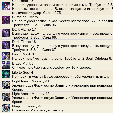
Checkmate 3
Наносит урон тем, на ком стоит клеймо тьмы. Требуется 2 S
Используется с рапирой. Блокировка щитом игнорируется.
критический удар. Сила 4275.
Curse of Divinity 1
Наносит урон согласно количеству благословений на против
Требуется 2 Soul. Сила 96
Dark Flame 17
Выпускает душу, наносящую урон противнику и вселяющую 
Требуется 3 Soul. Сила 66.
Dark Flame 18
Выпускает душу, наносящую урон противнику и вселяющую 
Требуется 3 Soul. Сила 67.
Death Mark 8
Наносит клеймо тьмы на цель. Требуется 2 Soul. Эффект 8.
Erase Mark 3
Снимает клеймо тьмы с эффектом 10 и менее.
Life to Soul 4
Приносит в жертву Ваше здоровье, чтобы увеличить душу.
Light Armor Mastery 41
Увеличивает Физическую Защиту и Уклонение при ношении 
брони.
Light Armor Mastery 42
Увеличивает Физическую Защиту и Уклонение при ношении 
брони.
Magic Immunity 46
Повышает Магическую Защиту.