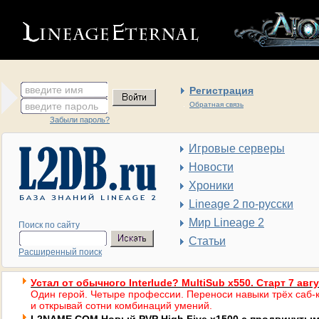
введите имя
Регистрация
введите пароль
Обратная связь
Забыли пароль?
Игровые серверы
Новости
Хроники
Lineage 2 по-русски
Мир Lineage 2
Поиск по сайту
Статьи
Расширенный поиск
Устал от обычного Interlude? MultiSub x550. Старт 7 авг
Один герой. Четыре профессии. Переноси навыки трёх саб-к
и открывай сотни комбинаций умений.