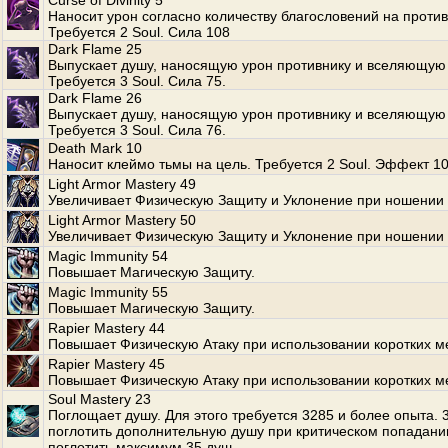
Curse of Divinity 5
Наносит урон согласно количеству благословений на против
Требуется 2 Soul. Сила 108
Dark Flame 25
Выпускает душу, наносящую урон противнику и вселяющую 
Требуется 3 Soul. Сила 75.
Dark Flame 26
Выпускает душу, наносящую урон противнику и вселяющую 
Требуется 3 Soul. Сила 76.
Death Mark 10
Наносит клеймо тьмы на цель. Требуется 2 Soul. Эффект 10
Light Armor Mastery 49
Увеличивает Физическую Защиту и Уклонение при ношении 
Light Armor Mastery 50
Увеличивает Физическую Защиту и Уклонение при ношении 
Magic Immunity 54
Повышает Магическую Защиту.
Magic Immunity 55
Повышает Магическую Защиту.
Rapier Mastery 44
Повышает Физическую Атаку при использовании коротких м
Rapier Mastery 45
Повышает Физическую Атаку при использовании коротких м
Soul Mastery 23
Поглощает душу. Для этого требуется 3285 и более опыта.
поглотить дополнительную душу при критическом попадани
поглотить максимум 35 душ.