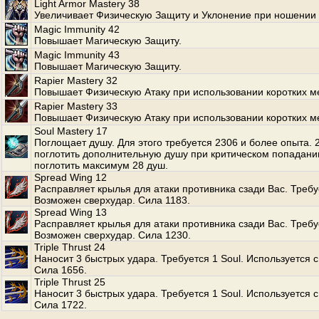
Light Armor Mastery 38
Увеличивает Физическую Защиту и Уклонение при ношении 
Magic Immunity 42
Повышает Магическую Защиту.
Magic Immunity 43
Повышает Магическую Защиту.
Rapier Mastery 32
Повышает Физическую Атаку при использовании коротких м
Rapier Mastery 33
Повышает Физическую Атаку при использовании коротких м
Soul Mastery 17
Поглощает душу. Для этого требуется 2306 и более опыта.
поглотить дополнительную душу при критическом попадани
поглотить максимум 28 душ.
Spread Wing 12
Расправляет крылья для атаки противника сзади Вас. Требуе
Возможен сверхудар. Сила 1183.
Spread Wing 13
Расправляет крылья для атаки противника сзади Вас. Требуе
Возможен сверхудар. Сила 1230.
Triple Thrust 24
Наносит 3 быстрых удара. Требуется 1 Soul. Используется с
Сила 1656.
Triple Thrust 25
Наносит 3 быстрых удара. Требуется 1 Soul. Используется с
Сила 1722.