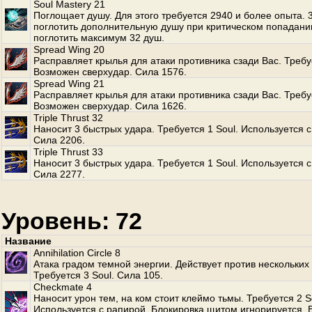
Soul Mastery 21
Поглощает душу. Для этого требуется 2940 и более опыта.
поглотить дополнительную душу при критическом попадани
поглотить максимум 32 душ.
Spread Wing 20
Расправляет крылья для атаки противника сзади Вас. Требуе
Возможен сверхудар. Сила 1576.
Spread Wing 21
Расправляет крылья для атаки противника сзади Вас. Требуе
Возможен сверхудар. Сила 1626.
Triple Thrust 32
Наносит 3 быстрых удара. Требуется 1 Soul. Используется с
Сила 2206.
Triple Thrust 33
Наносит 3 быстрых удара. Требуется 1 Soul. Используется с
Сила 2277.
Уровень: 72
Название
Annihilation Circle 8
Атака градом темной энергии. Действует против нескольких
Требуется 3 Soul. Сила 105.
Checkmate 4
Наносит урон тем, на ком стоит клеймо тьмы. Требуется 2 S
Используется с рапирой. Блокировка щитом игнорируется.