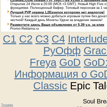
L2NAME.COM Новый PVP High Five x1500 с продвинуты
Открытие 24 Июля в 20:00 (МСК +3 GMT). Новый High Five 
функциями. Полноценный бафер. Топовый персонаж за 1 ча
Лучший PVP сервер L2Essence которому нет аналогов!
Только у нас всего можно добиться игровым путем без донат
честной! Каждый день Монеты Удачи за владение замком!
Разместите здесь Ваше объявление от 5,39 у.е. за клик
Promo-Reklama.ru
C1
C2
C3
C4
Interlud
РуОфф
Graci
Freya
GoD
GoD:
Информация о GoD
Classic
Epic Tal
Soul Bre
Trooper