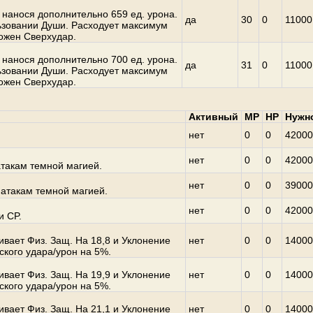
 нанося дополнительно 659 ед. урона.
да
30
0
11000
ьзовании Души. Расходует максимум
можен Сверхудар.
 нанося дополнительно 700 ед. урона.
да
31
0
11000
ьзовании Души. Расходует максимум
можен Сверхудар.
Активный
MP
HP
Нужн
нет
0
0
42000
нет
0
0
42000
атакам темной магией.
нет
0
0
39000
 атакам темной магией.
нет
0
0
42000
и CP.
вает Физ. Защ. На 18,8 и Уклонение
нет
0
0
14000
ского удара/урон на 5%.
вает Физ. Защ. На 19,9 и Уклонение
нет
0
0
14000
ского удара/урон на 5%.
вает Физ. Защ. На 21,1 и Уклонение
нет
0
0
14000