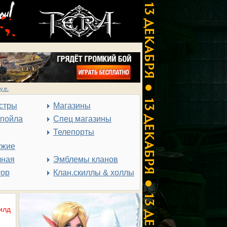
у.е.
стры
Магазины
спойла
Спец магазины
Телепорты
ужие
чная
Эмблемы кланов
тор
Клан.скиллы & холлы
илд