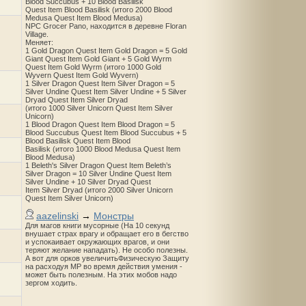
Blood Succubus + 10 Blood Basilisk
Quest Item Blood Basilisk (итого 2000 Blood
Medusa Quest Item Blood Medusa)
NPC Grocer Pano, находится в деревне Floran
Village.
Меняет:
1 Gold Dragon Quest Item Gold Dragon = 5 Gold
Giant Quest Item Gold Giant + 5 Gold Wyrm
Quest Item Gold Wyrm (итого 1000 Gold
Wyvern Quest Item Gold Wyvern)
1 Silver Dragon Quest Item Silver Dragon = 5
Silver Undine Quest Item Silver Undine + 5 Silver
Dryad Quest Item Silver Dryad
(итого 1000 Silver Unicorn Quest Item Silver
Unicorn)
1 Blood Dragon Quest Item Blood Dragon = 5
Blood Succubus Quest Item Blood Succubus + 5
Blood Basilisk Quest Item Blood
Basilisk (итого 1000 Blood Medusa Quest Item
Blood Medusa)
1 Beleth's Silver Dragon Quest Item Beleth’s
Silver Dragon = 10 Silver Undine Quest Item
Silver Undine + 10 Silver Dryad Quest
Item Silver Dryad (итого 2000 Silver Unicorn
Quest Item Silver Unicorn)
aazelinski
→
Монстры
Для магов книги мусорные (На 10 секунд
внушает страх врагу и обращает его в бегство
и успокаивает окружающих врагов, и они
теряют желание нападать). Не особо полезны.
А вот для орков увеличитьФизическую Защиту
на расходуя MP во время действия умения -
может быть полезным. На этих мобов надо
зергом ходить.