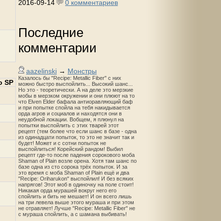
2016-09-14
0 комментариев
Последние
комментарии
aazelinski
→
Монстры
Казалось бы "Recipe: Metallic Fiber" с них
о SP
можно быстро выспойлить... Высокий шанс...
Но это - теоретически. А на деле это мерзкие
мобы в мерзком окружении и они плюют на то
что Elven Elder бафала антиоравляющий баф
и при попытке спойла на тебя накидывается
орда агров и социалов и находятся они в
неудобной локации. Вобщем, я плюнул на
попытки выспойлить с этих тварей этот
рецепт (тем более что если шанс в базе - одна
из одинадцати попыток, то это не значит так и
будет! Может и с сотни попыток не
выспойлиться! Корейский рандом! Выбил
рецепт где-то после падения сорокового моба
Shaman of Plain возле орена. Хотя там шанс по
базе одна из сто сорока трёх попыток. И за
это время с моба Shaman of Plain ещё и два
"Recipe: Oriharukon" выспойлил! И без всяких
напрягов! Этот моб в одиночку на поле стоит!
Никакая орда мурашей вокруг него его
спойлить и бить не мешает! И он всего лишь
на три левела выше этого мураша и при этом
не отравляет! Лучше "Recipe: Metallic Fiber" не
с мураша спойлить, а с шамана выбивать!