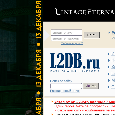
введите имя
Р
введите пароль
Об
Забыли пароль?
И
Н
Х
L
М
Поиск по сайту
С
Расширенный поиск
Устал от обычного Interlude? Mul
Один герой. Четыре профессии. Пе
и открывай сотни комбинаций умен