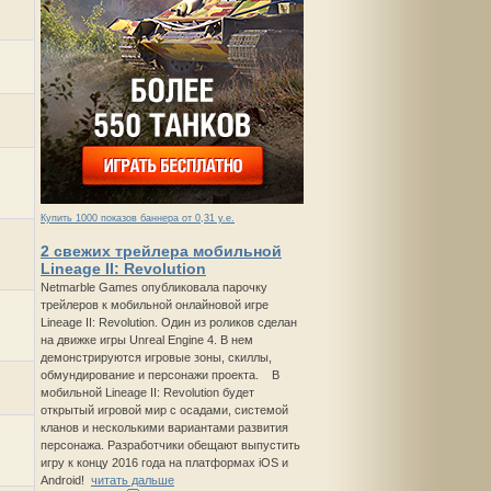
Купить 1000 показов баннера от 0,31 у.е.
2 свежих трейлера мобильной
Lineage II: Revolution
Netmarble Games опубликовала парочку
трейлеров к мобильной онлайновой игре
Lineage II: Revolution. Один из роликов сделан
на движке игры Unreal Engine 4. В нем
демонстрируются игровые зоны, скиллы,
обмундирование и персонажи проекта. В
мобильной Lineage II: Revolution будет
открытый игровой мир с осадами, системой
кланов и несколькими вариантами развития
персонажа. Разработчики обещают выпустить
игру к концу 2016 года на платформах iOS и
Android!
читать дальше