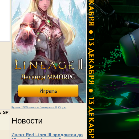
Купить 1000 показов баннера от 0,25 у.е.
о SP
Новости
Ивент Red Libra III продлится до