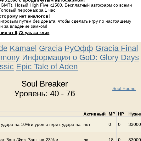
ve x1500 с продвинутым автофармом!
 GMT). Новый High Five x1500. Бесплатный автофарм со всеми
оповый персонаж за 1 час.
оторому нет аналогов!
 игровым путем без доната, чтобы сделать игру по настоящему
и за владение замком!
е от 6,72 у.е. за клик
ude
Kamael
Gracia
РуОфф
Gracia Final
rmony
Информация о GoD: Glory Days
ssic
Epic Tale of Aden
Soul Breaker
Soul Hound
Уровень: 40 - 76
Активный
MP
HP
Нужн
удара на 10% и урон от крит. удара на
нет
0
0
33000
г. Защ./Физ. Защ. на 23% и
да
18
0
33000