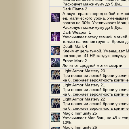
Расходует максимуму до 5 Душ.
Dark Flame 2
Атакует врагов перед собой темно
ед. магического урона. Уменьшает
врагов на 30%. Увеличивает Mощн
Расходует максимуму до 5 Душ.
Dark Weapon 1
Увеличивает атаку темной магией 
только на членов группы. Время де
Death Mark 4
Клеймит цель тьмой. Уменьшает Ма
поглощает 41 HP каждую секунду. 
Erase Mark 2
Лечит от средней метки смерти.
Light Armor Mastery 20
При ношении легкой брони увеличи
на 6, снижает вероятность критиче
Light Armor Mastery 21
При ношении легкой брони увеличи
на 6, снижает вероятность критиче
Light Armor Mastery 22
При ношении легкой брони увеличи
на 6, снижает вероятность критиче
Magic Immunity 25
Увеличивает Маг. Защ. на 49 и со
10%.
Magic Immunity 26