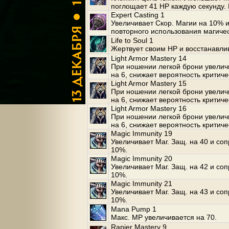
поглощает 41 HP каждую секунду. 
Expert Casting 1
Увеличивает Скор. Магии на 10% 
повторного использования магиче
Life to Soul 1
Жертвует своим HP и восстанавлив
Light Armor Mastery 14
При ношении легкой брони увеличи
на 6, снижает вероятность критиче
Light Armor Mastery 15
При ношении легкой брони увеличи
на 6, снижает вероятность критиче
Light Armor Mastery 16
При ношении легкой брони увеличи
на 6, снижает вероятность критиче
Magic Immunity 19
Увеличивает Маг. Защ. на 40 и со
10%.
Magic Immunity 20
Увеличивает Маг. Защ. на 42 и со
10%.
Magic Immunity 21
Увеличивает Маг. Защ. на 43 и со
10%.
Mana Pump 1
Макс. MP увеличивается на 70.
Rapier Mastery 9