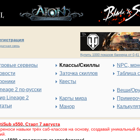
егистрация
ратная связь
Купить 1000 показов баннера от 0,41 
гровые серверы
Классы/Скиллы
NPC, мон
овости
Заточка скиллов
Таблица 
роники
Квесты
ineage 2 по-русски
Вещи/Ор
ир Lineage 2
Карты мира
Примеро
татьи
Манор
Калькуля
tiSub x550. Старт 7 августа
реноси навыки трёх саб-классов на основу, создавай уникальный б
ий.