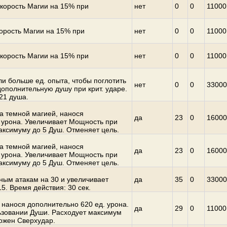
Скорость Магии на 15% при
нет
0
0
11000
корость Магии на 15% при
нет
0
0
11000
Скорость Магии на 15% при
нет
0
0
11000
и больше ед. опыта, чтобы поглотить
нет
0
0
33000
дополнительную душу при крит. ударе.
21 душа.
а темной магией, нанося
да
23
0
16000
о урона. Увеличивает Mощность при
аксимуму до 5 Душ. Отменяет цель.
а темной магией, нанося
да
23
0
16000
о урона. Увеличивает Mощность при
аксимуму до 5 Душ. Отменяет цель.
ным атакам на 30 и увеличивает
да
35
0
33000
5. Время действия: 30 сек.
 нанося дополнительно 620 ед. урона.
да
29
0
11000
ьзовании Души. Расходует максимум
можен Сверхудар.