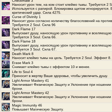
Checkmate 3
Наносит урон тем, на ком стоит клеймо тьмы. Требуется 2 S
Используется с рапирой. Блокировка щитом игнорируется.
критический удар. Сила 4275.
Curse of Divinity 1
Наносит урон согласно количеству благословений на против
Требуется 2 Soul. Сила 96
Dark Flame 17
Выпускает душу, наносящую урон противнику и вселяющую 
Требуется 3 Soul. Сила 66.
Dark Flame 18
Выпускает душу, наносящую урон противнику и вселяющую 
Требуется 3 Soul. Сила 67.
Death Mark 8
Наносит клеймо тьмы на цель. Требуется 2 Soul. Эффект 8.
Erase Mark 3
Снимает клеймо тьмы с эффектом 10 и менее.
Life to Soul 4
Приносит в жертву Ваше здоровье, чтобы увеличить душу.
Light Armor Mastery 41
Увеличивает Физическую Защиту и Уклонение при ношении 
брони.
Light Armor Mastery 42
Увеличивает Физическую Защиту и Уклонение при ношении 
брони.
Magic Immunity 46
Повышает Магическую Защиту.