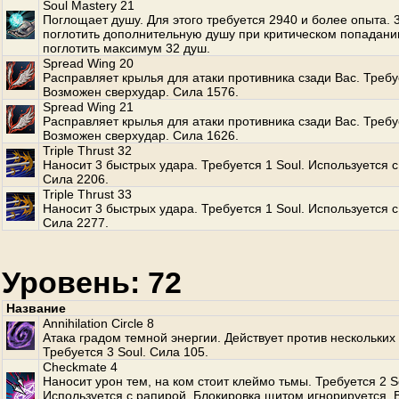
Soul Mastery 21
Поглощает душу. Для этого требуется 2940 и более опыта.
поглотить дополнительную душу при критическом попадани
поглотить максимум 32 душ.
Spread Wing 20
Расправляет крылья для атаки противника сзади Вас. Требуе
Возможен сверхудар. Сила 1576.
Spread Wing 21
Расправляет крылья для атаки противника сзади Вас. Требуе
Возможен сверхудар. Сила 1626.
Triple Thrust 32
Наносит 3 быстрых удара. Требуется 1 Soul. Используется с
Сила 2206.
Triple Thrust 33
Наносит 3 быстрых удара. Требуется 1 Soul. Используется с
Сила 2277.
Уровень: 72
Название
Annihilation Circle 8
Атака градом темной энергии. Действует против нескольких
Требуется 3 Soul. Сила 105.
Checkmate 4
Наносит урон тем, на ком стоит клеймо тьмы. Требуется 2 S
Используется с рапирой. Блокировка щитом игнорируется.