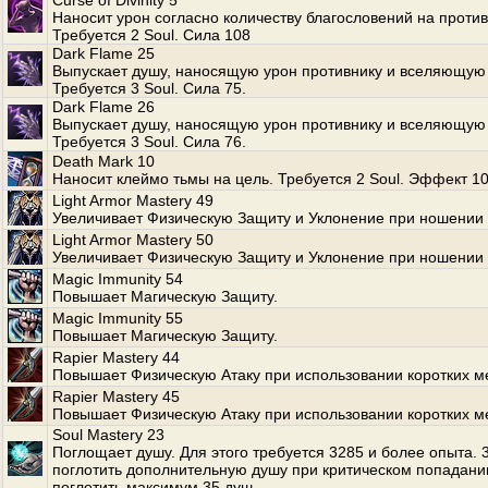
Curse of Divinity 5
Наносит урон согласно количеству благословений на против
Требуется 2 Soul. Сила 108
Dark Flame 25
Выпускает душу, наносящую урон противнику и вселяющую 
Требуется 3 Soul. Сила 75.
Dark Flame 26
Выпускает душу, наносящую урон противнику и вселяющую 
Требуется 3 Soul. Сила 76.
Death Mark 10
Наносит клеймо тьмы на цель. Требуется 2 Soul. Эффект 10
Light Armor Mastery 49
Увеличивает Физическую Защиту и Уклонение при ношении 
Light Armor Mastery 50
Увеличивает Физическую Защиту и Уклонение при ношении 
Magic Immunity 54
Повышает Магическую Защиту.
Magic Immunity 55
Повышает Магическую Защиту.
Rapier Mastery 44
Повышает Физическую Атаку при использовании коротких м
Rapier Mastery 45
Повышает Физическую Атаку при использовании коротких м
Soul Mastery 23
Поглощает душу. Для этого требуется 3285 и более опыта.
поглотить дополнительную душу при критическом попадани
поглотить максимум 35 душ.