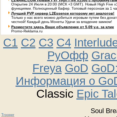
L2NAME.COM Новый PVP High Five x1500 с продвинуты
Открытие 24 Июля в 20:00 (МСК +3 GMT). Новый High Five 
функциями. Полноценный бафер. Топовый персонаж за 1 ча
Лучший PVP сервер L2Essence которому нет аналогов!
Только у нас всего можно добиться игровым путем без донат
честной! Каждый день Монеты Удачи за владение замком!
Разместите здесь Ваше объявление от 5,09 у.е. за клик
Promo-Reklama.ru
C1
C2
C3
C4
Interlud
РуОфф
Graci
Freya
GoD
GoD:
Информация о GoD
Classic
Epic Ta
Soul Bre
Trooper