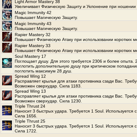
Light Armor Mastery 38
Увеличивает Физическую Защиту и Уклонение при ношении 
Magic Immunity 42
Повышает Магическую Защиту.
Magic Immunity 43
Повышает Магическую Защиту.
Rapier Mastery 32
Повышает Физическую Атаку при использовании коротких м
Rapier Mastery 33
Повышает Физическую Атаку при использовании коротких м
Soul Mastery 17
Поглощает душу. Для этого требуется 2306 и более опыта.
поглотить дополнительную душу при критическом попадани
поглотить максимум 28 душ.
Spread Wing 12
Расправляет крылья для атаки противника сзади Вас. Требуе
Возможен сверхудар. Сила 1183.
Spread Wing 13
Расправляет крылья для атаки противника сзади Вас. Требуе
Возможен сверхудар. Сила 1230.
Triple Thrust 24
Наносит 3 быстрых удара. Требуется 1 Soul. Используется с
Сила 1656.
Triple Thrust 25
Наносит 3 быстрых удара. Требуется 1 Soul. Используется с
Сила 1722.