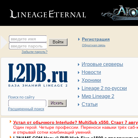
введите имя
Регистрация
введите пароль
Обратная связь
Забыли пароль?
Игровые серверы
Новости
Хроники
Lineage 2 по-русски
Мир Lineage 2
Поиск по сайту
Статьи
Расширенный поиск
Устал от обычного Interlude? MultiSub x550. Старт 7 авг
Один герой. Четыре профессии. Переноси навыки трёх саб-к
и открывай сотни комбинаций умений.