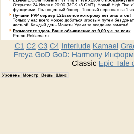
L2NAME.COM Новый PVP High Five x1500 с продвинуты
Открытие 24 Июля в 20:00 (МСК +3 GMT). Новый High Five 
функциями. Полноценный бафер. Топовый персонаж за 1 ча
Лучший PVP сервер L2Essence которому нет аналогов!
Только у нас всего можно добиться игровым путем без донат
честной! Каждый день Монеты Удачи за владение замком!
Разместите здесь Ваше объявление от 9,00 у.е. за клик
Promo-Reklama.ru
C1
C2
C3
C4
Interlude
Kamael
Gra
Freya
GoD
GoD: Harmony
Информа
Classic
Epic Tale 
Уровень
Монстр
Вещь
Шанс