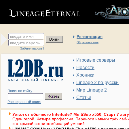
введите имя
Регистрация
введите пароль
Обратная связь
Забыли пароль?
Игровые серверы
Новости
Хроники
Lineage 2 по-русски
Мир Lineage 2
Поиск по сайту
Статьи
Расширенный поиск
Устал от обычного Interlude? MultiSub x550. Старт 7 авг
Один герой. Четыре профессии. Переноси навыки трёх саб-к
и открывай сотни комбинаций умений.