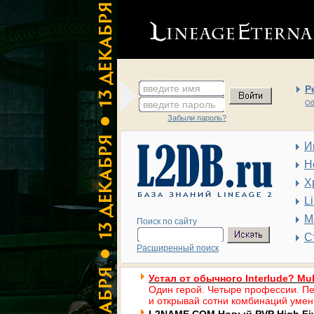
введите имя
Р
введите пароль
Об
Забыли пароль?
И
Н
Х
L
М
Поиск по сайту
С
Расширенный поиск
Устал от обычного Interlude? Mul
Один герой. Четыре профессии. Пе
и открывай сотни комбинаций умен