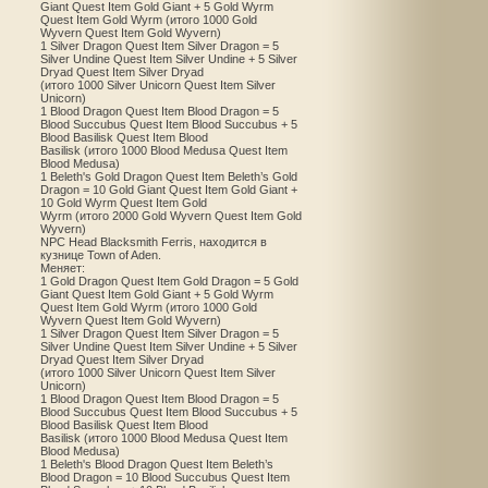
Giant Quest Item Gold Giant + 5 Gold Wyrm
Quest Item Gold Wyrm (итого 1000 Gold
Wyvern Quest Item Gold Wyvern)
1 Silver Dragon Quest Item Silver Dragon = 5
Silver Undine Quest Item Silver Undine + 5 Silver
Dryad Quest Item Silver Dryad
(итого 1000 Silver Unicorn Quest Item Silver
Unicorn)
1 Blood Dragon Quest Item Blood Dragon = 5
Blood Succubus Quest Item Blood Succubus + 5
Blood Basilisk Quest Item Blood
Basilisk (итого 1000 Blood Medusa Quest Item
Blood Medusa)
1 Beleth's Gold Dragon Quest Item Beleth’s Gold
Dragon = 10 Gold Giant Quest Item Gold Giant +
10 Gold Wyrm Quest Item Gold
Wyrm (итого 2000 Gold Wyvern Quest Item Gold
Wyvern)
NPC Head Blacksmith Ferris, находится в
кузнице Town of Aden.
Меняет:
1 Gold Dragon Quest Item Gold Dragon = 5 Gold
Giant Quest Item Gold Giant + 5 Gold Wyrm
Quest Item Gold Wyrm (итого 1000 Gold
Wyvern Quest Item Gold Wyvern)
1 Silver Dragon Quest Item Silver Dragon = 5
Silver Undine Quest Item Silver Undine + 5 Silver
Dryad Quest Item Silver Dryad
(итого 1000 Silver Unicorn Quest Item Silver
Unicorn)
1 Blood Dragon Quest Item Blood Dragon = 5
Blood Succubus Quest Item Blood Succubus + 5
Blood Basilisk Quest Item Blood
Basilisk (итого 1000 Blood Medusa Quest Item
Blood Medusa)
1 Beleth's Blood Dragon Quest Item Beleth’s
Blood Dragon = 10 Blood Succubus Quest Item