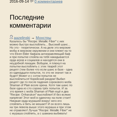
2016-09-14
0 комментариев
Последние
комментарии
aazelinski
→
Монстры
Казалось бы "Recipe: Metallic Fiber" с них
можно быстро выспойлить... Высокий шанс...
Но это - теоретически. А на деле это мерзкие
мобы в мерзком окружении и они плюют на то
что Elven Elder бафала антиоравляющий баф
и при попытке спойла на тебя накидывается
орда агров и социалов и находятся они в
неудобной локации. Вобщем, я плюнул на
попытки выспойлить с этих тварей этот
рецепт (тем более что если шанс в базе - одна
из одинадцати попыток, то это не значит так и
будет! Может и с сотни попыток не
выспойлиться! Корейский рандом! Выбил
рецепт где-то после падения сорокового моба
Shaman of Plain возле орена. Хотя там шанс по
базе одна из сто сорока трёх попыток. И за
это время с моба Shaman of Plain ещё и два
"Recipe: Oriharukon" выспойлил! И без всяких
напрягов! Этот моб в одиночку на поле стоит!
Никакая орда мурашей вокруг него его
спойлить и бить не мешает! И он всего лишь
на три левела выше этого мураша и при этом
не отравляет! Лучше "Recipe: Metallic Fiber" не
с мураша спойлить, а с шамана выбивать!