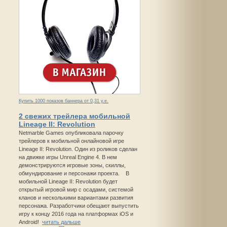
Купить 1000 показов баннера от 0,31 у.е.
2 свежих трейлера мобильной
Lineage II: Revolution
Netmarble Games опубликовала парочку
трейлеров к мобильной онлайновой игре
Lineage II: Revolution. Один из роликов сделан
на движке игры Unreal Engine 4. В нем
демонстрируются игровые зоны, скиллы,
обмундирование и персонажи проекта. В
мобильной Lineage II: Revolution будет
открытый игровой мир с осадами, системой
кланов и несколькими вариантами развития
персонажа. Разработчики обещают выпустить
игру к концу 2016 года на платформах iOS и
Android!
читать дальше