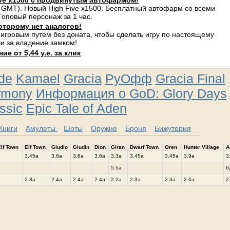
ve x1500 с продвинутым автофармом!
 GMT). Новый High Five x1500. Бесплатный автофарм со всеми
оповый персонаж за 1 час.
оторому нет аналогов!
 игровым путем без доната, чтобы сделать игру по настоящему
и за владение замком!
е от 5,44 у.е. за клик
ude
Kamael
Gracia
РуОфф
Gracia Final
rmony
Информация о GoD: Glory Days
ssic
Epic Tale of Aden
Книги
Амулеты
Шоты
Оружие
Броня
Бижутерия
lf Town
Elf Town
Gludio
Gludin
Dion
Giran
Dwarf Town
Oren
Hunter Village
A
3.45a
3.6a
3.6a
3.6a
3.3a
3.45a
3.45a
3.9a
3
5.5a
6
2.3a
2.4a
2.4a
2.4a
2.2a
2.3a
2.3a
2.6a
2