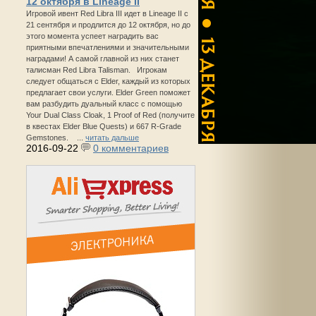
12 октября в Lineage II
Игровой ивент Red Libra III идет в Lineage II с
21 сентября и продлится до 12 октября, но до
этого момента успеет наградить вас
приятными впечатлениями и значительными
наградами! А самой главной из них станет
талисман Red Libra Talisman. Игрокам
следует общаться с Elder, каждый из которых
предлагает свои услуги. Elder Green поможет
вам разбудить дуальный класс с помощью
Your Dual Class Cloak, 1 Proof of Red (получите
в квестах Elder Blue Quests) и 667 R-Grade
Gemstones. ...
читать дальше
2016-09-22
0 комментариев