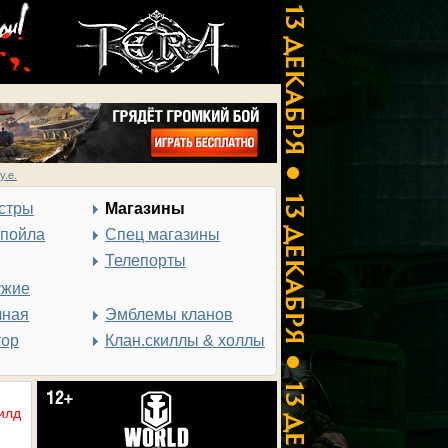
у.е.
стры
Магазины
спойла
Спец магазины
Телепорты
ужие
чная
Эмблемы кланов
тор
Клан.скиллы & холлы
илд