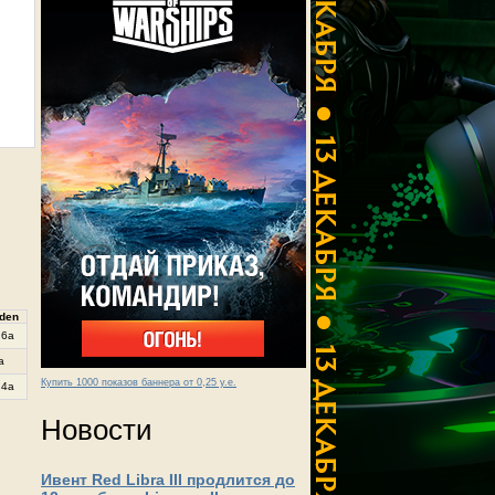
den
.6a
a
Купить 1000 показов баннера от 0,25 у.е.
.4a
Новости
Ивент Red Libra III продлится до