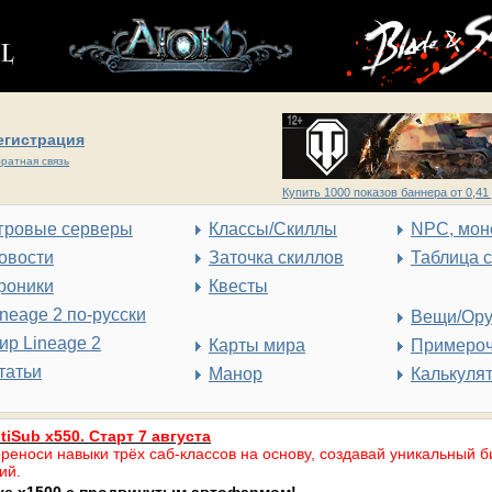
егистрация
ратная связь
Купить 1000 показов баннера от 0,41 
гровые серверы
Классы/Скиллы
NPC, мон
овости
Заточка скиллов
Таблица 
роники
Квесты
ineage 2 по-русски
Вещи/Ор
ир Lineage 2
Карты мира
Примеро
татьи
Манор
Калькуля
tiSub x550. Старт 7 августа
реноси навыки трёх саб-классов на основу, создавай уникальный б
ий.