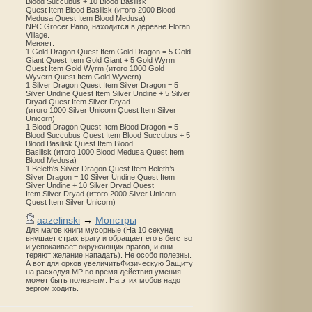
Blood Succubus + 10 Blood Basilisk
Quest Item Blood Basilisk (итого 2000 Blood
Medusa Quest Item Blood Medusa)
NPC Grocer Pano, находится в деревне Floran
Village.
Меняет:
1 Gold Dragon Quest Item Gold Dragon = 5 Gold
Giant Quest Item Gold Giant + 5 Gold Wyrm
Quest Item Gold Wyrm (итого 1000 Gold
Wyvern Quest Item Gold Wyvern)
1 Silver Dragon Quest Item Silver Dragon = 5
Silver Undine Quest Item Silver Undine + 5 Silver
Dryad Quest Item Silver Dryad
(итого 1000 Silver Unicorn Quest Item Silver
Unicorn)
1 Blood Dragon Quest Item Blood Dragon = 5
Blood Succubus Quest Item Blood Succubus + 5
Blood Basilisk Quest Item Blood
Basilisk (итого 1000 Blood Medusa Quest Item
Blood Medusa)
1 Beleth's Silver Dragon Quest Item Beleth’s
Silver Dragon = 10 Silver Undine Quest Item
Silver Undine + 10 Silver Dryad Quest
Item Silver Dryad (итого 2000 Silver Unicorn
Quest Item Silver Unicorn)
aazelinski
→
Монстры
Для магов книги мусорные (На 10 секунд
внушает страх врагу и обращает его в бегство
и успокаивает окружающих врагов, и они
теряют желание нападать). Не особо полезны.
А вот для орков увеличитьФизическую Защиту
на расходуя MP во время действия умения -
может быть полезным. На этих мобов надо
зергом ходить.