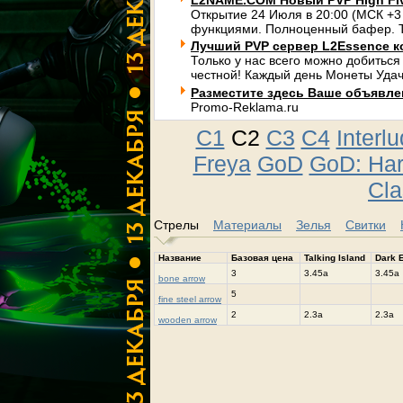
L2NAME.COM Новый PVP High Fi
Открытие 24 Июля в 20:00 (МСК +3
функциями. Полноценный бафер. Т
Лучший PVP сервер L2Essence к
Только у нас всего можно добиться
честной! Каждый день Монеты Удач
Разместите здесь Ваше объявлени
Promo-Reklama.ru
C1
C2
C3
C4
Interl
Freya
GoD
GoD: Ha
Cla
Стрелы
Материалы
Зелья
Свитки
Название
Базовая цена
Talking Island
Dark E
3
3.45a
3.45a
bone arrow
5
fine steel arrow
2
2.3a
2.3a
wooden arrow