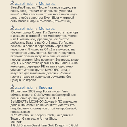
aazelinski
→
Монстры
SleepKnoT писал: "После 4 станов подряд вы
понимаете, что вам не очень то нужна эта
книга". - Для спасения от частых станов надо
делать себе сапортом Elven Elder у которой
есть магия (Баф) Антистана (Резист Шок).
aazelinski
→
Монстры
Южнее города Орена. Из Орена есть телепорт
в локацию в которой этот моб водится. Можно
и из Охотничьей Деревни до неё быстро
добежать. Бежать на Юго-Запад. Из Гирана
бежать на север и перебегать через мост
через реку. Я играю на С4 х1 и экономлю на
телепортах и соулшотах. Бегаю. И соулшоты
включаю только когда на меня несколько
персов агрятся. Мне нравятся Экстремальные
Игры. У мобов тоже должны быть шансы! А на
некоторых серверах РБ на изи в одно окно
убивают. Это не крутая MMORPG-игра, а
казуалка для маленьких девочек. Ровные
парни в такое (и используя соулшоты без
нужды) не играют.
aazelinski
→
Квесты
19 февраля 2009 года Гость писал: "нет
обмена монеты Gold Wyrm необходимой для
повышения до 1го уровня. У КОГО ЕЁ
ВЫМЕНЯТЬ МОЖНО? Другие НПС имеющие
дело с монетами её не меняют." Для тех кто,
подобно ему, столкнулся с той же проблемой,
подсказываю:
NPC Warehouse Keeper Collob, находится в
Town of Giran возле Armor Shop.
Меняет:
1 Gold Dragon Quest Item Gold Dragon = 5 Gold