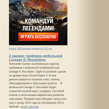
Купить 1000 показов баннера от 0,31 у.е.
2 свежих трейлера мобильной
Lineage II: Revolution
Netmarble Games опубликовала парочку
трейлеров к мобильной онлайновой игре
Lineage II: Revolution. Один из роликов сделан
на движке игры Unreal Engine 4. В нем
демонстрируются игровые зоны, скиллы,
обмундирование и персонажи проекта. В
мобильной Lineage II: Revolution будет
открытый игровой мир с осадами, системой
кланов и несколькими вариантами развития
персонажа. Разработчики обещают выпустить
игру к концу 2016 года на платформах iOS и
Android!
читать дальше