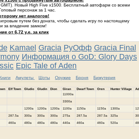
ve x1500 с продвинутым автофармом!
 GMT). Новый High Five x1500. Бесплатный автофарм со всеми
оповый персонаж за 1 час.
оторому нет аналогов!
 игровым путем без доната, чтобы сделать игру по настоящему
и за владение замком!
е от 6,72 у.е. за клик
ude
Kamael
Gracia
РуОфф
Gracia Final
rmony
Информация о GoD: Glory Days
ssic
Epic Tale of Aden
Книги
Амулеты
Шоты
Оружие
Броня
Бижутерия
Town
Elf Town
Gludio
Gludin
Dion
Giran
Dwarf Town
Oren
Hunter Village
A
11000a
3300a
1200a
1200a
1200a
1100a
1150a
1150a
1300a
12
287.5a
300a
300a
300a
275a
287.5a
287.5a
325a
30
460a
480a
480a
480a
440a
460a
460a
520a
48