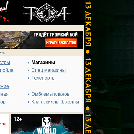
у.е.
стры
Магазины
спойла
Спец магазины
Телепорты
ужие
чная
Эмблемы кланов
тор
Клан.скиллы & холлы
илд