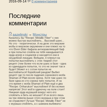
2016-09-14
0 комментариев
Последние
комментарии
aazelinski
→
Монстры
Казалось бы "Recipe: Metallic Fiber" с них
можно быстро выспойлить... Высокий шанс...
Но это - теоретически. А на деле это мерзкие
мобы в мерзком окружении и они плюют на то
что Elven Elder бафала антиоравляющий баф
и при попытке спойла на тебя накидывается
орда агров и социалов и находятся они в
неудобной локации. Вобщем, я плюнул на
попытки выспойлить с этих тварей этот
рецепт (тем более что если шанс в базе - одна
из одинадцати попыток, то это не значит так и
будет! Может и с сотни попыток не
выспойлиться! Корейский рандом! Выбил
рецепт где-то после падения сорокового моба
Shaman of Plain возле орена. Хотя там шанс по
базе одна из сто сорока трёх попыток. И за
это время с моба Shaman of Plain ещё и два
"Recipe: Oriharukon" выспойлил! И без всяких
напрягов! Этот моб в одиночку на поле стоит!
Никакая орда мурашей вокруг него его
спойлить и бить не мешает! И он всего лишь
на три левела выше этого мураша и при этом
не отравляет! Лучше "Recipe: Metallic Fiber" не
с мураша спойлить, а с шамана выбивать!