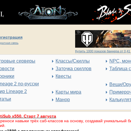
егистрация
ратная связь
Купить 1000 показов баннера от 0,41 
гровые серверы
Классы/Скиллы
NPC, мон
овости
Заточка скиллов
Таблица 
роники
Квесты
ineage 2 по-русски
Вещи/Ор
ир Lineage 2
Карты мира
Примеро
татьи
Манор
Калькуля
tiSub x550. Старт 7 августа
реноси навыки трёх саб-классов на основу, создавай уникальный б
ий.