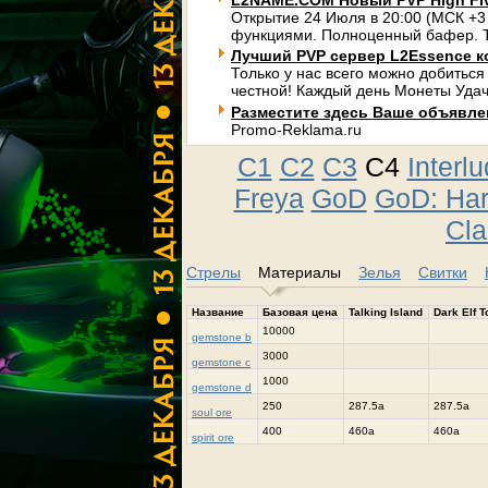
L2NAME.COM Новый PVP High Fi
Открытие 24 Июля в 20:00 (МСК +3
функциями. Полноценный бафер. Т
Лучший PVP сервер L2Essence к
Только у нас всего можно добиться
честной! Каждый день Монеты Удач
Разместите здесь Ваше объявлени
Promo-Reklama.ru
C1
C2
C3
C4
Interl
Freya
GoD
GoD: Ha
Cla
Стрелы
Материалы
Зелья
Свитки
Название
Базовая цена
Talking Island
Dark Elf 
10000
gemstone b
3000
gemstone c
1000
gemstone d
250
287.5a
287.5a
soul ore
400
460a
460a
spirit ore