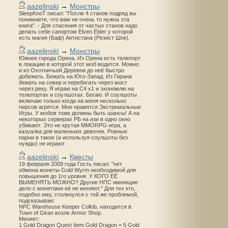
aazelinski
→
Монстры
SleepKnoT писал: "После 4 станов подряд вы
понимаете, что вам не очень то нужна эта
книга". - Для спасения от частых станов надо
делать себе сапортом Elven Elder у которой
есть магия (Баф) Антистана (Резист Шок).
aazelinski
→
Монстры
Южнее города Орена. Из Орена есть телепорт
в локацию в которой этот моб водится. Можно
и из Охотничьей Деревни до неё быстро
добежать. Бежать на Юго-Запад. Из Гирана
бежать на север и перебегать через мост
через реку. Я играю на С4 х1 и экономлю на
телепортах и соулшотах. Бегаю. И соулшоты
включаю только когда на меня несколько
персов агрятся. Мне нравятся Экстремальные
Игры. У мобов тоже должны быть шансы! А на
некоторых серверах РБ на изи в одно окно
убивают. Это не крутая MMORPG-игра, а
казуалка для маленьких девочек. Ровные
парни в такое (и используя соулшоты без
нужды) не играют.
aazelinski
→
Квесты
19 февраля 2009 года Гость писал: "нет
обмена монеты Gold Wyrm необходимой для
повышения до 1го уровня. У КОГО ЕЁ
ВЫМЕНЯТЬ МОЖНО? Другие НПС имеющие
дело с монетами её не меняют." Для тех кто,
подобно ему, столкнулся с той же проблемой,
подсказываю:
NPC Warehouse Keeper Collob, находится в
Town of Giran возле Armor Shop.
Меняет:
1 Gold Dragon Quest Item Gold Dragon = 5 Gold