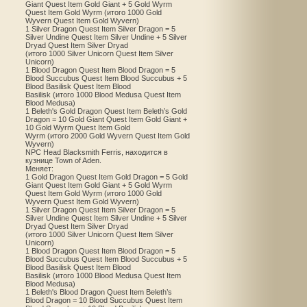
Giant Quest Item Gold Giant + 5 Gold Wyrm
Quest Item Gold Wyrm (итого 1000 Gold
Wyvern Quest Item Gold Wyvern)
1 Silver Dragon Quest Item Silver Dragon = 5
Silver Undine Quest Item Silver Undine + 5 Silver
Dryad Quest Item Silver Dryad
(итого 1000 Silver Unicorn Quest Item Silver
Unicorn)
1 Blood Dragon Quest Item Blood Dragon = 5
Blood Succubus Quest Item Blood Succubus + 5
Blood Basilisk Quest Item Blood
Basilisk (итого 1000 Blood Medusa Quest Item
Blood Medusa)
1 Beleth's Gold Dragon Quest Item Beleth’s Gold
Dragon = 10 Gold Giant Quest Item Gold Giant +
10 Gold Wyrm Quest Item Gold
Wyrm (итого 2000 Gold Wyvern Quest Item Gold
Wyvern)
NPC Head Blacksmith Ferris, находится в
кузнице Town of Aden.
Меняет:
1 Gold Dragon Quest Item Gold Dragon = 5 Gold
Giant Quest Item Gold Giant + 5 Gold Wyrm
Quest Item Gold Wyrm (итого 1000 Gold
Wyvern Quest Item Gold Wyvern)
1 Silver Dragon Quest Item Silver Dragon = 5
Silver Undine Quest Item Silver Undine + 5 Silver
Dryad Quest Item Silver Dryad
(итого 1000 Silver Unicorn Quest Item Silver
Unicorn)
1 Blood Dragon Quest Item Blood Dragon = 5
Blood Succubus Quest Item Blood Succubus + 5
Blood Basilisk Quest Item Blood
Basilisk (итого 1000 Blood Medusa Quest Item
Blood Medusa)
1 Beleth's Blood Dragon Quest Item Beleth’s
Blood Dragon = 10 Blood Succubus Quest Item