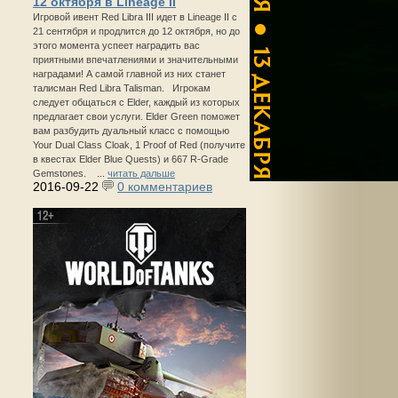
12 октября в Lineage II
Игровой ивент Red Libra III идет в Lineage II с
21 сентября и продлится до 12 октября, но до
этого момента успеет наградить вас
приятными впечатлениями и значительными
наградами! А самой главной из них станет
талисман Red Libra Talisman. Игрокам
следует общаться с Elder, каждый из которых
предлагает свои услуги. Elder Green поможет
вам разбудить дуальный класс с помощью
Your Dual Class Cloak, 1 Proof of Red (получите
в квестах Elder Blue Quests) и 667 R-Grade
Gemstones. ...
читать дальше
2016-09-22
0 комментариев