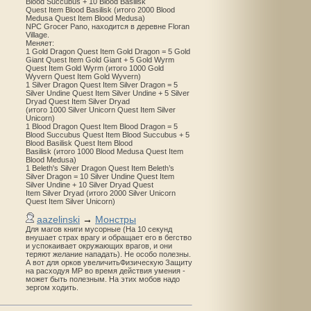
Blood Succubus + 10 Blood Basilisk
Quest Item Blood Basilisk (итого 2000 Blood
Medusa Quest Item Blood Medusa)
NPC Grocer Pano, находится в деревне Floran
Village.
Меняет:
1 Gold Dragon Quest Item Gold Dragon = 5 Gold
Giant Quest Item Gold Giant + 5 Gold Wyrm
Quest Item Gold Wyrm (итого 1000 Gold
Wyvern Quest Item Gold Wyvern)
1 Silver Dragon Quest Item Silver Dragon = 5
Silver Undine Quest Item Silver Undine + 5 Silver
Dryad Quest Item Silver Dryad
(итого 1000 Silver Unicorn Quest Item Silver
Unicorn)
1 Blood Dragon Quest Item Blood Dragon = 5
Blood Succubus Quest Item Blood Succubus + 5
Blood Basilisk Quest Item Blood
Basilisk (итого 1000 Blood Medusa Quest Item
Blood Medusa)
1 Beleth's Silver Dragon Quest Item Beleth’s
Silver Dragon = 10 Silver Undine Quest Item
Silver Undine + 10 Silver Dryad Quest
Item Silver Dryad (итого 2000 Silver Unicorn
Quest Item Silver Unicorn)
aazelinski
→
Монстры
Для магов книги мусорные (На 10 секунд
внушает страх врагу и обращает его в бегство
и успокаивает окружающих врагов, и они
теряют желание нападать). Не особо полезны.
А вот для орков увеличитьФизическую Защиту
на расходуя MP во время действия умения -
может быть полезным. На этих мобов надо
зергом ходить.