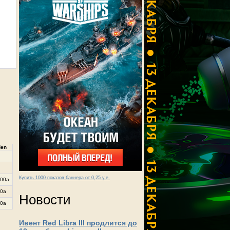
den
Купить 1000 показов баннера от 0,25 у.е.
00a
0a
Новости
0a
Ивент Red Libra III продлится до