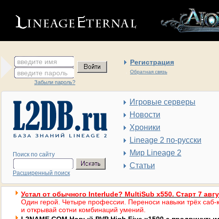
введите имя
Регистрация
введите пароль
Обратная связь
Забыли пароль?
Игровые серверы
Новости
Хроники
Lineage 2 по-русски
Мир Lineage 2
Поиск по сайту
Статьи
Расширенный поиск
Устал от обычного Interlude? MultiSub x550. Старт 7 авг
Один герой. Четыре профессии. Переноси навыки трёх саб-к
и открывай сотни комбинаций умений.