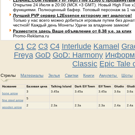
L2NAME.COM Новый PVP High Five x1500 с продвинуты
Открытие 24 Июля в 20:00 (МСК +3 GMT). Новый High Five 
функциями. Полноценный бафер. Топовый персонаж за 1 ча
Лучший PVP сервер L2Essence которому нет аналогов!
Только у нас всего можно добиться игровым путем без донат
честной! Каждый день Монеты Удачи за владение замком!
Разместите здесь Ваше объявление от 8,38 у.е. за клик
Promo-Reklama.ru
C1
C2
C3
C4
Interlude
Kamael
Gra
Freya
GoD
GoD: Harmony
Информа
Classic
Epic Tale 
Стрелы
Материалы
Зелья
Свитки
Книги
Амулеты
Шоты
Название
Базовая цена
Talking Island
Dark Elf Town
Elf Town
Gludio
Gludi
3
3.45a
3.45a
3.45a
3.6a
3.6a
bone arrow
5
fine steel arrow
2
2.3a
2.3a
2.3a
2.4a
2.4a
wooden arrow