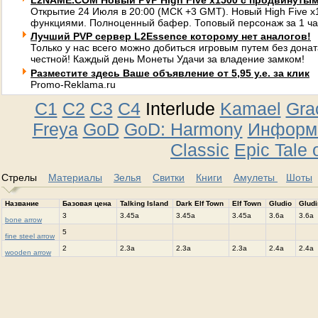
L2NAME.COM Новый PVP High Five x1500 с продвинуты
Открытие 24 Июля в 20:00 (МСК +3 GMT). Новый High Five 
функциями. Полноценный бафер. Топовый персонаж за 1 ча
Лучший PVP сервер L2Essence которому нет аналогов!
Только у нас всего можно добиться игровым путем без донат
честной! Каждый день Монеты Удачи за владение замком!
Разместите здесь Ваше объявление от 5,95 у.е. за клик
Promo-Reklama.ru
C1
C2
C3
C4
Interlude
Kamael
Gra
Freya
GoD
GoD: Harmony
Информа
Classic
Epic Tale 
Стрелы
Материалы
Зелья
Свитки
Книги
Амулеты
Шоты
Название
Базовая цена
Talking Island
Dark Elf Town
Elf Town
Gludio
Gludi
3
3.45a
3.45a
3.45a
3.6a
3.6a
bone arrow
5
fine steel arrow
2
2.3a
2.3a
2.3a
2.4a
2.4a
wooden arrow