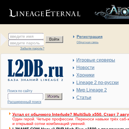
введите имя
Регистрация
введите пароль
Обратная связь
Забыли пароль?
Игровые серверы
Новости
Хроники
Lineage 2 по-русски
Мир Lineage 2
Поиск по сайту
Статьи
Расширенный поиск
Устал от обычного Interlude? MultiSub x550. Старт 7 авг
Один герой. Четыре профессии. Переноси навыки трёх саб-к
и открывай сотни комбинаций умений.