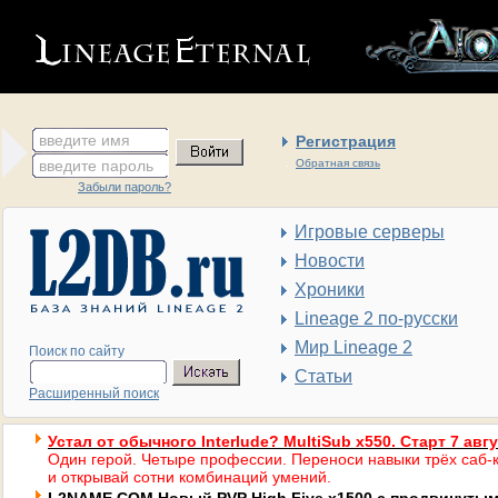
введите имя
Регистрация
введите пароль
Обратная связь
Забыли пароль?
Игровые серверы
Новости
Хроники
Lineage 2 по-русски
Мир Lineage 2
Поиск по сайту
Статьи
Расширенный поиск
Устал от обычного Interlude? MultiSub x550. Старт 7 авг
Один герой. Четыре профессии. Переноси навыки трёх саб-к
и открывай сотни комбинаций умений.