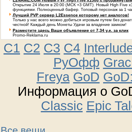
L2NAME.COM Новый PVP High Five x1500 с продвинуты
Открытие 24 Июля в 20:00 (МСК +3 GMT). Новый High Five 
функциями. Полноценный бафер. Топовый персонаж за 1 ча
Лучший PVP сервер L2Essence которому нет аналогов!
Только у нас всего можно добиться игровым путем без донат
честной! Каждый день Монеты Удачи за владение замком!
Разместите здесь Ваше объявление от 7,34 у.е. за клик
Promo-Reklama.ru
C1
C2
C3
C4
Interlud
РуОфф
Graci
Freya
GoD
GoD:
Информация о GoD
Classic
Epic Ta
Все вещи