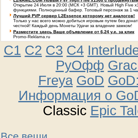
L2NAME.COM Новый PVP High Five x1500 с продвинуты
Открытие 24 Июля в 20:00 (МСК +3 GMT). Новый High Five 
функциями. Полноценный бафер. Топовый персонаж за 1 ча
Лучший PVP сервер L2Essence которому нет аналогов!
Только у нас всего можно добиться игровым путем без донат
честной! Каждый день Монеты Удачи за владение замком!
Разместите здесь Ваше объявление от 6,24 у.е. за клик
Promo-Reklama.ru
C1
C2
C3
C4
Interlud
РуОфф
Graci
Freya
GoD
GoD:
Информация о GoD
Classic
Epic Ta
Все вещи