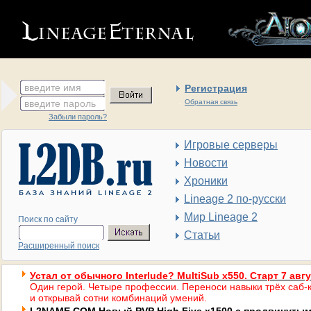
введите имя
Регистрация
введите пароль
Обратная связь
Забыли пароль?
Игровые серверы
Новости
Хроники
Lineage 2 по-русски
Мир Lineage 2
Поиск по сайту
Статьи
Расширенный поиск
Устал от обычного Interlude? MultiSub x550. Старт 7 авг
Один герой. Четыре профессии. Переноси навыки трёх саб-к
и открывай сотни комбинаций умений.