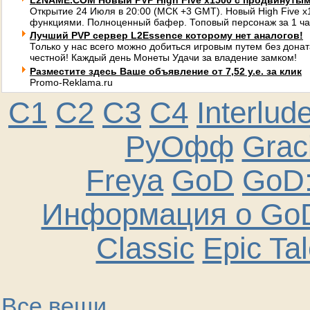
L2NAME.COM Новый PVP High Five x1500 с продвинуты
Открытие 24 Июля в 20:00 (МСК +3 GMT). Новый High Five 
функциями. Полноценный бафер. Топовый персонаж за 1 ча
Лучший PVP сервер L2Essence которому нет аналогов!
Только у нас всего можно добиться игровым путем без донат
честной! Каждый день Монеты Удачи за владение замком!
Разместите здесь Ваше объявление от 7,52 у.е. за клик
Promo-Reklama.ru
C1
C2
C3
C4
Interlud
РуОфф
Graci
Freya
GoD
GoD:
Информация о GoD
Classic
Epic Ta
Все вещи