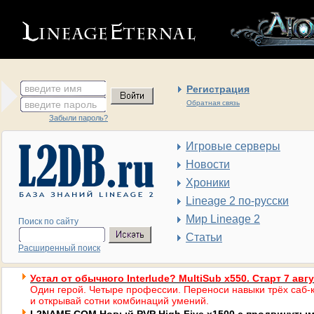
введите имя
Регистрация
введите пароль
Обратная связь
Забыли пароль?
Игровые серверы
Новости
Хроники
Lineage 2 по-русски
Мир Lineage 2
Поиск по сайту
Статьи
Расширенный поиск
Устал от обычного Interlude? MultiSub x550. Старт 7 авг
Один герой. Четыре профессии. Переноси навыки трёх саб-к
и открывай сотни комбинаций умений.