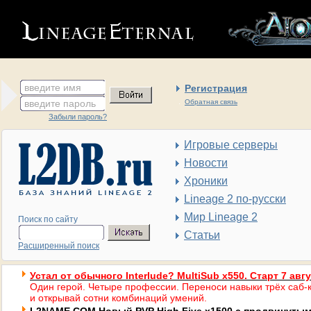
введите имя
Регистрация
введите пароль
Обратная связь
Забыли пароль?
Игровые серверы
Новости
Хроники
Lineage 2 по-русски
Мир Lineage 2
Поиск по сайту
Статьи
Расширенный поиск
Устал от обычного Interlude? MultiSub x550. Старт 7 авг
Один герой. Четыре профессии. Переноси навыки трёх саб-к
и открывай сотни комбинаций умений.