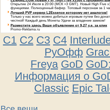
L2NAME.COM Новый PVP High Five x1500 с продвинуты
Открытие 24 Июля в 20:00 (МСК +3 GMT). Новый High Five 
функциями. Полноценный бафер. Топовый персонаж за 1 ча
Лучший PVP сервер L2Essence которому нет аналогов!
Только у нас всего можно добиться игровым путем без донат
честной! Каждый день Монеты Удачи за владение замком!
Разместите здесь Ваше объявление от 9,27 у.е. за клик
Promo-Reklama.ru
C1
C2
C3
C4
Interlud
РуОфф
Graci
Freya
GoD
GoD:
Информация о GoD
Classic
Epic Ta
Все вещи