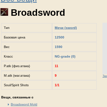
Broadsword
Тип
Мечи (sword)
Базовая цена
12500
Вес
1590
Класс
NG-grade (0)
P.atk (физ.атака)
11
M.atk (маг.атака)
9
За
Soul/Spirit Shots
1/1
Вещи, связанные с
Broadsword Mold