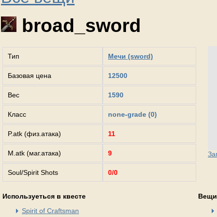
broad_sword
Тип
Мечи (sword)
Базовая цена
12500
Вес
1590
Класс
none-grade (0)
P.atk (физ.атака)
11
M.atk (маг.атака)
9
За
Soul/Spirit Shots
0/0
Используеться в квесте
Вещи
Spirit of Craftsman