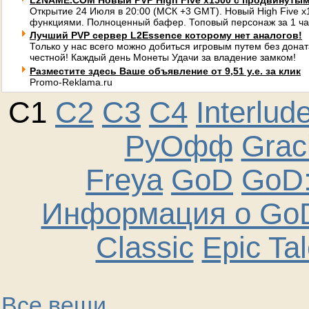
L2NAME.COM Новый PVP High Five x1500 с продвинуты
Открытие 24 Июля в 20:00 (МСК +3 GMT). Новый High Five 
функциями. Полноценный бафер. Топовый персонаж за 1 ча
Лучший PVP сервер L2Essence которому нет аналогов!
Только у нас всего можно добиться игровым путем без донат
честной! Каждый день Монеты Удачи за владение замком!
Разместите здесь Ваше объявление от 9,51 у.е. за клик
Promo-Reklama.ru
C1
C2
C3
C4
Interlud
РуОфф
Graci
Freya
GoD
GoD:
Информация о GoD
Classic
Epic Ta
Все вещи