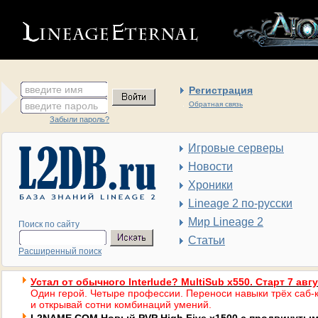
введите имя
Регистрация
введите пароль
Обратная связь
Забыли пароль?
Игровые серверы
Новости
Хроники
Lineage 2 по-русски
Мир Lineage 2
Поиск по сайту
Статьи
Расширенный поиск
Устал от обычного Interlude? MultiSub x550. Старт 7 авг
Один герой. Четыре профессии. Переноси навыки трёх саб-к
и открывай сотни комбинаций умений.