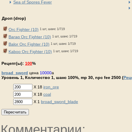
Sea of Spores Fever
Дроп (drop)
Orc Fighter (10)
1 шт, шанс 1/719
Baraq Orc Fighter (10)
1 шт, шанс 1/719
Balor Orc Fighter (10)
1 шт, шанс 1/719
Kaboo Orc Fighter (10)
1 шт, шанс 1/719
Рецепт(ы):
100
%
broad_sword
цена
10000
a
Уровень 1, Количество 1, шанс 100%, mp 30, npc fee 2500 (
Рец
X 18
iron_ore
X 18
coal
X 1
broad_sword_blade
Пересчитать
Комментарии: