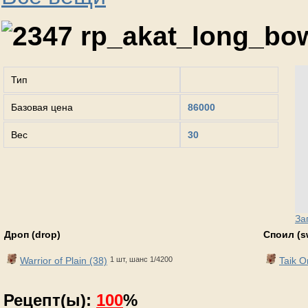
rp_akat_long_bo
Тип
Базовая цена
86000
Вес
30
За
Дроп (drop)
Споил (s
Warrior of Plain (38)
1 шт, шанс 1/4200
Taik O
Рецепт(ы):
100
%