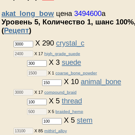
akat_long_bow
цена
3494600
a
Уровень 5, Количество 1, шанс 100%,
(
Рецепт
)
X 290
crystal_c
X 17
high_grade_suede
X 3
suede
X 1
coarse_bone_powder
X 10
animal_bone
X 17
compound_braid
X 5
thread
X 5
braided_hemp
X 5
stem
X 85
mithirl_alloy