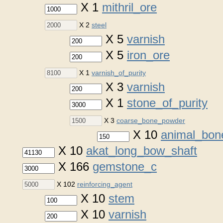
X 1
mithril_ore
X 2
steel
X 5
varnish
X 5
iron_ore
X 1
varnish_of_purity
X 3
varnish
X 1
stone_of_purity
X 3
coarse_bone_powder
X 10
animal_bon
X 10
akat_long_bow_shaft
X 166
gemstone_c
X 102
reinforcing_agent
X 10
stem
X 10
varnish