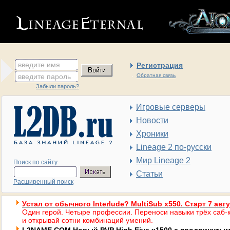
введите имя
Регистрация
введите пароль
Обратная связь
Забыли пароль?
Игровые серверы
Новости
Хроники
Lineage 2 по-русски
Мир Lineage 2
Поиск по сайту
Статьи
Расширенный поиск
Устал от обычного Interlude? MultiSub x550. Старт 7 авг
Один герой. Четыре профессии. Переноси навыки трёх саб-к
и открывай сотни комбинаций умений.