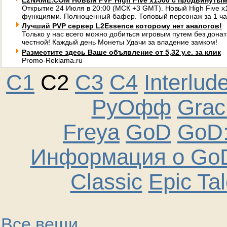
L2NAME.COM Новый PVP High Five x1500 с продвинуты
Открытие 24 Июля в 20:00 (МСК +3 GMT). Новый High Five 
функциями. Полноценный бафер. Топовый персонаж за 1 ча
Лучший PVP сервер L2Essence которому нет аналогов!
Только у нас всего можно добиться игровым путем без донат
честной! Каждый день Монеты Удачи за владение замком!
Разместите здесь Ваше объявление от 5,32 у.е. за клик
Promo-Reklama.ru
C1
C2
C3
C4
Interlud
РуОфф
Graci
Freya
GoD
GoD:
Информация о GoD
Classic
Epic Ta
Все вещи