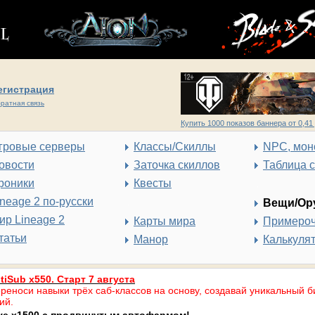
егистрация
ратная связь
Купить 1000 показов баннера от 0,41 
гровые серверы
Классы/Скиллы
NPC, мон
овости
Заточка скиллов
Таблица 
роники
Квесты
ineage 2 по-русски
Вещи/Ор
ир Lineage 2
Карты мира
Примеро
татьи
Манор
Калькуля
tiSub x550. Старт 7 августа
реноси навыки трёх саб-классов на основу, создавай уникальный б
ий.