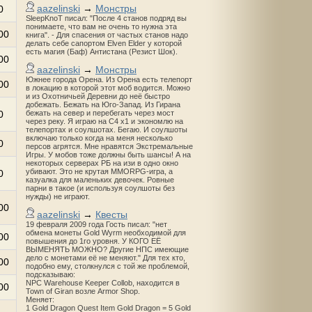
aazelinski
→
Монстры
0
SleepKnoT писал: "После 4 станов подряд вы
понимаете, что вам не очень то нужна эта
00
книга". - Для спасения от частых станов надо
делать себе сапортом Elven Elder у которой
есть магия (Баф) Антистана (Резист Шок).
00
aazelinski
→
Монстры
Южнее города Орена. Из Орена есть телепорт
00
в локацию в которой этот моб водится. Можно
и из Охотничьей Деревни до неё быстро
добежать. Бежать на Юго-Запад. Из Гирана
0
бежать на север и перебегать через мост
через реку. Я играю на С4 х1 и экономлю на
телепортах и соулшотах. Бегаю. И соулшоты
включаю только когда на меня несколько
0
персов агрятся. Мне нравятся Экстремальные
Игры. У мобов тоже должны быть шансы! А на
некоторых серверах РБ на изи в одно окно
убивают. Это не крутая MMORPG-игра, а
0
казуалка для маленьких девочек. Ровные
парни в такое (и используя соулшоты без
нужды) не играют.
00
aazelinski
→
Квесты
19 февраля 2009 года Гость писал: "нет
обмена монеты Gold Wyrm необходимой для
00
повышения до 1го уровня. У КОГО ЕЁ
ВЫМЕНЯТЬ МОЖНО? Другие НПС имеющие
дело с монетами её не меняют." Для тех кто,
00
подобно ему, столкнулся с той же проблемой,
подсказываю:
NPC Warehouse Keeper Collob, находится в
00
Town of Giran возле Armor Shop.
Меняет:
1 Gold Dragon Quest Item Gold Dragon = 5 Gold