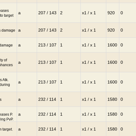
eases
a
207 / 143
2
x1 / x 1
920
0
o target
a
207 / 143
2
x1 / x 1
920
0
es damage
a
213 / 107
1
x1 / x 1
1600
0
s damage
ty of
a
213 / 107
1
x1 / x 1
1600
0
Enhances
 Atk.
a
213 / 107
1
x1 / x 1
1600
0
during
a
232 / 114
1
x1 / x 1
1580
0
s
a
232 / 114
1
x1 / x 1
1580
0
ases P.
ing PvP.
a
232 / 114
1
x1 / x 1
1580
0
m target.