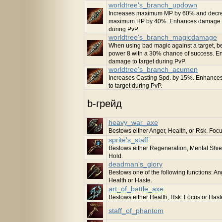
worldtree's_branch_updown
Increases maximum MP by 60% and decr
maximum HP by 40%. Enhances damage t
during PvP.
worldtree's_branch_magicdamage
When using bad magic against a target, b
power 8 with a 30% chance of success. 
damage to target during PvP.
worldtree's_branch_acumen
Increases Casting Spd. by 15%. Enhanc
to target during PvP.
b-грейд
heavy_war_axe
Bestows either Anger, Health, or Rsk. Focu
sprite's_staff
Bestows either Regeneration, Mental Shie
Hold.
deadman's_glory
Bestows one of the following functions: An
Health or Haste.
art_of_battle_axe
Bestows either Health, Rsk. Focus or Hast
staff_of_phantom