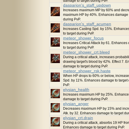
damage to target during PvP.
dasparion's_staff_updown
Increases maximum MP by 60% and decr
maximum HP by 40%. Enhances damage t
during PvP.
dasparion's_staff_acumen
Increases Casting Spd. by 15%. Enhanc
to target during PvP.
meteor_shower_focus
Increases Critical Attack by 61. Enhance
to target during PvP.
meteor_shower_crt.bleed
During a critical attack, increases probabili
drawing target's blood by 42%. Effect 7. 
damage to target during PvP.
meteor_shower_rsk.haste
When HP drops to 60% or below, increases
Spd. by 11%. Enhances damage to target 
PvP.
elysian_health
Increases maximum HP by 25%. Enhance
damage to target during PvP.
elysian_anger
Decreases maximum HP by 15% and incre
Atk. by 32. Enhances damage to target dur
elysian_crt.drain
During a critical attack, absorbs 19 HP fro
Enhances damage to target during PvP.