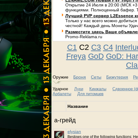
L2NAME.COM Новый PVP High Fi
Открытие 24 Июля в 20:00 (МСК +3
функциями. Полноценный бафер. Т
Лучший PVP сервер L2Essence к
Только у нас всего можно добиться
честной! Каждый день Монеты Удач
Разместите здесь Ваше объявлени
Promo-Reklama.ru
C1
C2
C3
C4
Interl
Freya
GoD
GoD: Ha
Cla
Оружие
Броня
Сеты
Бижутерия
Ре
Ударное
Луки
Кинжалы
Сдвоенное (du
Арбалеты
Для питомцев
Название
a-грейд
elysian
Bestows one of the following functions: He