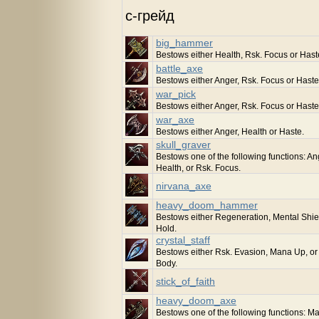
c-грейд
big_hammer
Bestows either Health, Rsk. Focus or Hast
battle_axe
Bestows either Anger, Rsk. Focus or Haste
war_pick
Bestows either Anger, Rsk. Focus or Haste
war_axe
Bestows either Anger, Health or Haste.
skull_graver
Bestows one of the following functions: An
Health, or Rsk. Focus.
nirvana_axe
heavy_doom_hammer
Bestows either Regeneration, Mental Shie
Hold.
crystal_staff
Bestows either Rsk. Evasion, Mana Up, or
Body.
stick_of_faith
heavy_doom_axe
Bestows one of the following functions: M