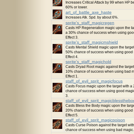
Increases Critical Attack by 99 when HP 
60% or lower.
art_of_battle_axe_haste
Increases Atk. Spd. by about 6%.
sprite's_staff_magicregen
Casts HP Regeneration magic upon the ta
a 30% chance of success when using goo
Effect 3.
sprite's_staff_magicmshield
Casts Mental Shield magic upon the target
50% chance of success when using good 
Effect 4.
sprite's_staff_magichold
Casts Dryad Root magic against the target
10% chance of success when using bad m
Effect 1.
staff_of_evil_sprit_magicfocus
Casts Focus magic upon the target with a
chance of success when using good magic.
3.
staff_of_evil_sprit_magicblessthebo
Casts Bless the Body magic upon the targe
20% chance of success when using good 
Effect 5.
staff_of_evil_sprit_magicpoison
Casts Curse Poison against the target wit
chance of success when using bad magic. 