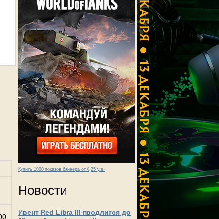
Купить 1000 показов баннера от 0,25 у.е.
Новости
Ивент Red Libra III продлится до
00