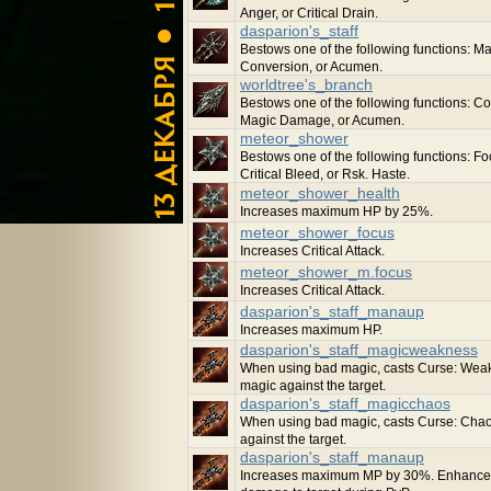
Anger, or Critical Drain.
dasparion's_staff
Bestows one of the following functions: M
Conversion, or Acumen.
worldtree's_branch
Bestows one of the following functions: C
Magic Damage, or Acumen.
meteor_shower
Bestows one of the following functions: Fo
Critical Bleed, or Rsk. Haste.
meteor_shower_health
Increases maximum HP by 25%.
meteor_shower_focus
Increases Critical Attack.
meteor_shower_m.focus
Increases Critical Attack.
dasparion's_staff_manaup
Increases maximum HP.
dasparion's_staff_magicweakness
When using bad magic, casts Curse: Wea
magic against the target.
dasparion's_staff_magicchaos
When using bad magic, casts Curse: Cha
against the target.
dasparion's_staff_manaup
Increases maximum MP by 30%. Enhance