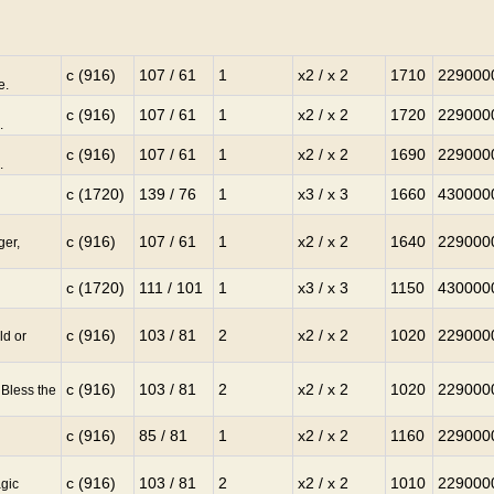
c (916)
107 / 61
1
x2 / x 2
1710
229000
e.
c (916)
107 / 61
1
x2 / x 2
1720
229000
.
c (916)
107 / 61
1
x2 / x 2
1690
229000
.
c (1720)
139 / 76
1
x3 / x 3
1660
430000
c (916)
107 / 61
1
x2 / x 2
1640
229000
ger,
c (1720)
111 / 101
1
x3 / x 3
1150
430000
c (916)
103 / 81
2
x2 / x 2
1020
229000
ld or
c (916)
103 / 81
2
x2 / x 2
1020
229000
 Bless the
c (916)
85 / 81
1
x2 / x 2
1160
229000
c (916)
103 / 81
2
x2 / x 2
1010
229000
agic