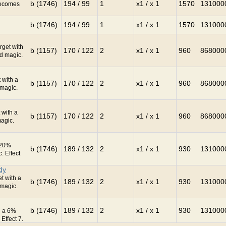
b (1746)
194 / 99
1
x1 / x 1
1570
131000
becomes
b (1746)
194 / 99
1
x1 / x 1
1570
131000
rget with
b (1157)
170 / 122
2
x1 / x 1
960
868000
d magic.
 with a
b (1157)
170 / 122
2
x1 / x 1
960
868000
magic.
 with a
b (1157)
170 / 122
2
x1 / x 1
960
868000
agic.
 20%
b (1746)
189 / 132
2
x1 / x 1
930
131000
 Effect
dy
t with a
b (1746)
189 / 132
2
x1 / x 1
930
131000
magic.
b (1746)
189 / 132
2
x1 / x 1
930
131000
h a 6%
Effect 7.