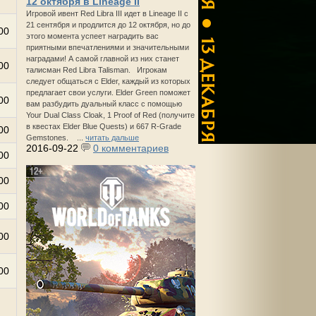
12 октября в Lineage II
Игровой ивент Red Libra III идет в Lineage II с
21 сентября и продлится до 12 октября, но до
00
этого момента успеет наградить вас
приятными впечатлениями и значительными
наградами! А самой главной из них станет
00
талисман Red Libra Talisman. Игрокам
следует общаться с Elder, каждый из которых
предлагает свои услуги. Elder Green поможет
00
вам разбудить дуальный класс с помощью
Your Dual Class Cloak, 1 Proof of Red (получите
в квестах Elder Blue Quests) и 667 R-Grade
00
Gemstones. ...
читать дальше
2016-09-22
0 комментариев
00
00
00
00
00