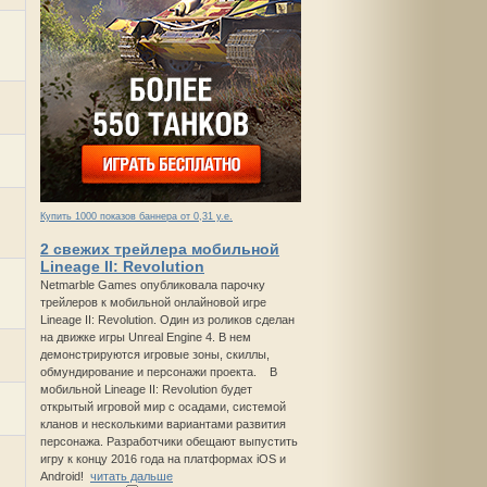
Купить 1000 показов баннера от 0,31 у.е.
2 свежих трейлера мобильной
Lineage II: Revolution
Netmarble Games опубликовала парочку
трейлеров к мобильной онлайновой игре
Lineage II: Revolution. Один из роликов сделан
на движке игры Unreal Engine 4. В нем
демонстрируются игровые зоны, скиллы,
обмундирование и персонажи проекта. В
мобильной Lineage II: Revolution будет
открытый игровой мир с осадами, системой
кланов и несколькими вариантами развития
персонажа. Разработчики обещают выпустить
игру к концу 2016 года на платформах iOS и
Android!
читать дальше