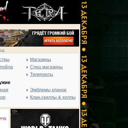
у.е.
стры
Магазины
спойла
Спец магазины
Телепорты
ужие
чная
Эмблемы кланов
тор
Клан.скиллы & холлы
илд