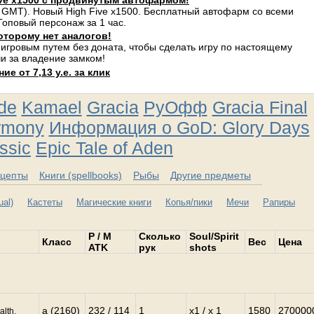
ve x1500 с продвинутым автофармом!
 GMT). Новый High Five x1500. Бесплатный автофарм со всеми
оповый персонаж за 1 час.
оторому нет аналогов!
 игровым путем без доната, чтобы сделать игру по настоящему
и за владение замком!
е от 7,13 у.е. за клик
ude
Kamael
Gracia
РуОфф
Gracia Final
rmony
Информация о GoD: Glory Days
ssic
Epic Tale of Aden
цепты
Книги (spellbooks)
Рыбы
Другие предметы
al)
Кастеты
Магические книги
Копья/пики
Мечи
Рапиры
P / M
Сколько
Soul/Spirit
Класс
Вес
Цена
ATK
рук
shots
a (2160)
232 / 114
1
x1 / x 1
1580
270000
alth,