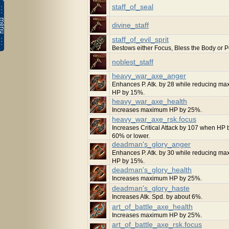
staff_of_seal
divine_staff
staff_of_evil_sprit
Bestows either Focus, Bless the Body or P
noblest_staff
heavy_war_axe_anger
Enhances P. Atk. by 28 while reducing m
HP by 15%.
heavy_war_axe_health
Increases maximum HP by 25%.
heavy_war_axe_rsk.focus
Increases Critical Attack by 107 when H
60% or lower.
deadman's_glory_anger
Enhances P. Atk. by 30 while reducing m
HP by 15%.
deadman's_glory_health
Increases maximum HP by 25%.
deadman's_glory_haste
Increases Atk. Spd. by about 6%.
art_of_battle_axe_health
Increases maximum HP by 25%.
art_of_battle_axe_rsk.focus