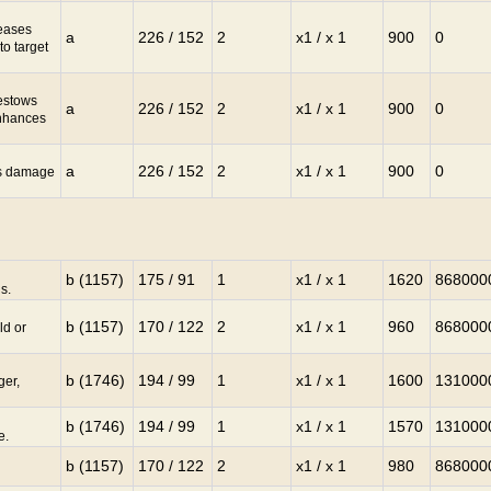
eases
a
226 / 152
2
x1 / x 1
900
0
o target
estows
a
226 / 152
2
x1 / x 1
900
0
Enhances
a
226 / 152
2
x1 / x 1
900
0
es damage
b (1157)
175 / 91
1
x1 / x 1
1620
868000
s.
b (1157)
170 / 122
2
x1 / x 1
960
868000
ld or
b (1746)
194 / 99
1
x1 / x 1
1600
131000
ger,
b (1746)
194 / 99
1
x1 / x 1
1570
131000
e.
b (1157)
170 / 122
2
x1 / x 1
980
868000