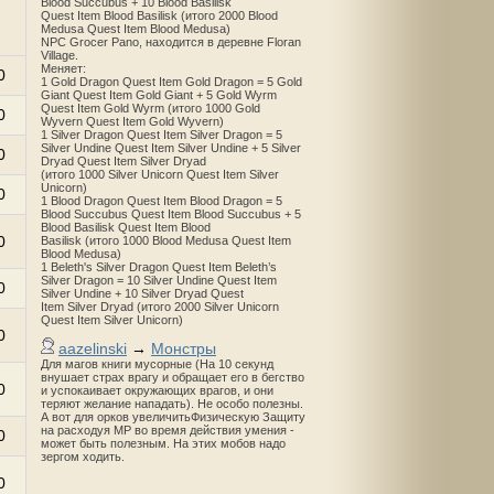
Blood Succubus + 10 Blood Basilisk
Quest Item Blood Basilisk (итого 2000 Blood
Medusa Quest Item Blood Medusa)
NPC Grocer Pano, находится в деревне Floran
Village.
Меняет:
0
1 Gold Dragon Quest Item Gold Dragon = 5 Gold
Giant Quest Item Gold Giant + 5 Gold Wyrm
Quest Item Gold Wyrm (итого 1000 Gold
0
Wyvern Quest Item Gold Wyvern)
1 Silver Dragon Quest Item Silver Dragon = 5
Silver Undine Quest Item Silver Undine + 5 Silver
0
Dryad Quest Item Silver Dryad
(итого 1000 Silver Unicorn Quest Item Silver
Unicorn)
0
1 Blood Dragon Quest Item Blood Dragon = 5
Blood Succubus Quest Item Blood Succubus + 5
Blood Basilisk Quest Item Blood
0
Basilisk (итого 1000 Blood Medusa Quest Item
Blood Medusa)
1 Beleth's Silver Dragon Quest Item Beleth’s
Silver Dragon = 10 Silver Undine Quest Item
0
Silver Undine + 10 Silver Dryad Quest
Item Silver Dryad (итого 2000 Silver Unicorn
Quest Item Silver Unicorn)
0
aazelinski
→
Монстры
Для магов книги мусорные (На 10 секунд
внушает страх врагу и обращает его в бегство
0
и успокаивает окружающих врагов, и они
теряют желание нападать). Не особо полезны.
А вот для орков увеличитьФизическую Защиту
на расходуя MP во время действия умения -
0
может быть полезным. На этих мобов надо
зергом ходить.
0