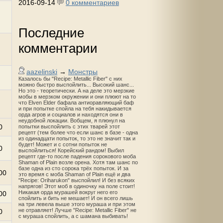
2016-09-14
0 комментариев
Последние
комментарии
aazelinski
→
Монстры
Казалось бы "Recipe: Metallic Fiber" с них
можно быстро выспойлить... Высокий шанс...
Но это - теоретически. А на деле это мерзкие
мобы в мерзком окружении и они плюют на то
что Elven Elder бафала антиоравляющий баф
и при попытке спойла на тебя накидывается
орда агров и социалов и находятся они в
неудобной локации. Вобщем, я плюнул на
0
попытки выспойлить с этих тварей этот
рецепт (тем более что если шанс в базе - одна
из одинадцати попыток, то это не значит так и
будет! Может и с сотни попыток не
0
выспойлиться! Корейский рандом! Выбил
рецепт где-то после падения сорокового моба
Shaman of Plain возле орена. Хотя там шанс по
базе одна из сто сорока трёх попыток. И за
00
это время с моба Shaman of Plain ещё и два
"Recipe: Oriharukon" выспойлил! И без всяких
напрягов! Этот моб в одиночку на поле стоит!
Никакая орда мурашей вокруг него его
00
спойлить и бить не мешает! И он всего лишь
на три левела выше этого мураша и при этом
не отравляет! Лучше "Recipe: Metallic Fiber" не
0
с мураша спойлить, а с шамана выбивать!