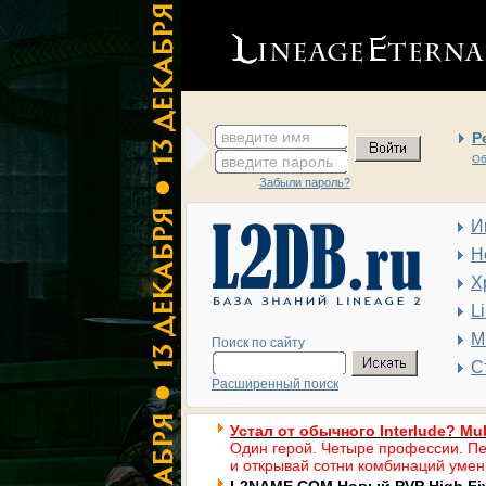
введите имя
Р
введите пароль
Об
Забыли пароль?
И
Н
Х
L
М
Поиск по сайту
С
Расширенный поиск
Устал от обычного Interlude? Mul
Один герой. Четыре профессии. Пе
и открывай сотни комбинаций умен