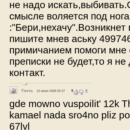
не надо искать,выбивать.
смысле воляется под ног
:"Бери,нехачу".Возникнет
пишите мнев аську 499746
примичанием помоги мне 
преписки не будет,то я не
контакт.
Гость
#
0
15 июня 2008 05:37
gde mowno vuspoilit' 12k T
kamael nada sro4no pliz po
67lvl