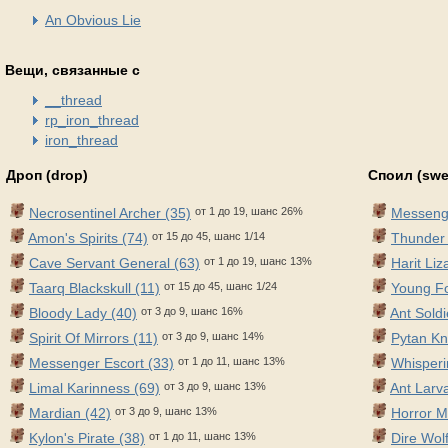
An Obvious Lie
Вещи, связанные с
__thread
rp_iron_thread
iron_thread
Дроп (drop)
Споил (swe
Necrosentinel Archer (35)
от 1 до 19, шанс 26%
Messenge
Amon's Spirits (74)
от 15 до 45, шанс 1/14
Thunder
Cave Servant General (63)
от 1 до 19, шанс 13%
Harit Li
Taarq Blackskull (11)
от 15 до 45, шанс 1/24
Young Fo
Bloody Lady (40)
от 3 до 9, шанс 16%
Ant Soldi
Spirit Of Mirrors (11)
от 3 до 9, шанс 14%
Pytan Kn
Messenger Escort (33)
от 1 до 11, шанс 13%
Whisperi
Limal Karinness (69)
от 3 до 9, шанс 13%
Ant Larv
Mardian (42)
от 3 до 9, шанс 13%
Horror M
Kylon's Pirate (38)
от 1 до 11, шанс 13%
Dire Wolf