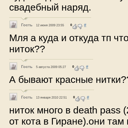
свадебный наряд.
Гость
#
0
12 июня 2009 23:55
Мля а куда и откуда тп ч
ниток??
Гость
#
0
5 августа 2009 05:27
А бывают красные нитки??
Гость
#
0
13 января 2010 22:51
ниток много в death pass 
от кота в Гиране).они там