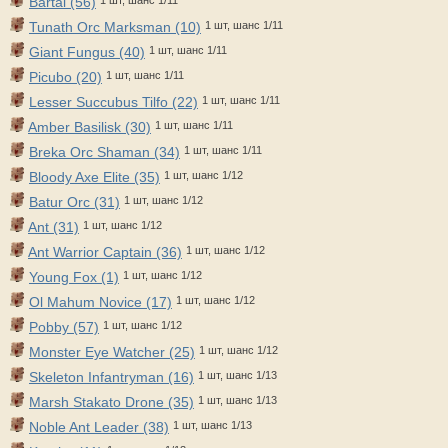
Bartal (56)
Tunath Orc Marksman (10)
1 шт, шанс 1/11
Giant Fungus (40)
1 шт, шанс 1/11
Picubo (20)
1 шт, шанс 1/11
Lesser Succubus Tilfo (22)
1 шт, шанс 1/11
Amber Basilisk (30)
1 шт, шанс 1/11
Breka Orc Shaman (34)
1 шт, шанс 1/11
Bloody Axe Elite (35)
1 шт, шанс 1/12
Batur Orc (31)
1 шт, шанс 1/12
Ant (31)
1 шт, шанс 1/12
Ant Warrior Captain (36)
1 шт, шанс 1/12
Young Fox (1)
1 шт, шанс 1/12
Ol Mahum Novice (17)
1 шт, шанс 1/12
Pobby (57)
1 шт, шанс 1/12
Monster Eye Watcher (25)
1 шт, шанс 1/12
Skeleton Infantryman (16)
1 шт, шанс 1/13
Marsh Stakato Drone (35)
1 шт, шанс 1/13
Noble Ant Leader (38)
1 шт, шанс 1/13