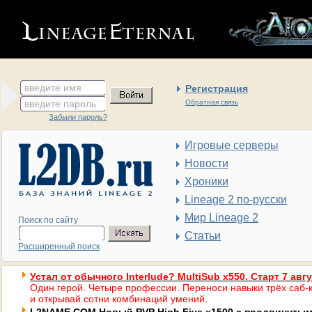
введите имя
Регистрация
введите пароль
Обратная связь
Забыли пароль?
Игровые серверы
Новости
Хроники
Lineage 2 по-русски
Мир Lineage 2
Поиск по сайту
Статьи
Расширенный поиск
Устал от обычного Interlude? MultiSub x550. Старт 7 авг
Один герой. Четыре профессии. Переноси навыки трёх саб-к
и открывай сотни комбинаций умений.