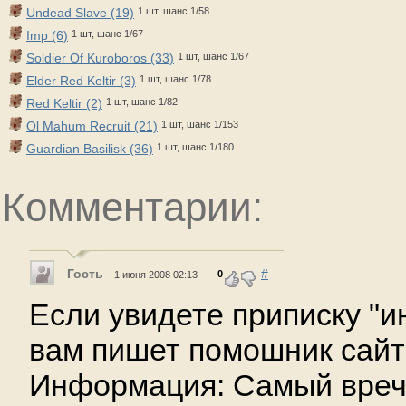
Undead Slave (19)
1 шт, шанс 1/58
Imp (6)
1 шт, шанс 1/67
Soldier Of Kuroboros (33)
1 шт, шанс 1/67
Elder Red Keltir (3)
1 шт, шанс 1/78
Red Keltir (2)
1 шт, шанс 1/82
Ol Mahum Recruit (21)
1 шт, шанс 1/153
Guardian Basilisk (36)
1 шт, шанс 1/180
Комментарии:
Гость
#
0
1 июня 2008 02:13
Если увидете приписку "
вам пишет помошник сайт
Информация: Самый вреч