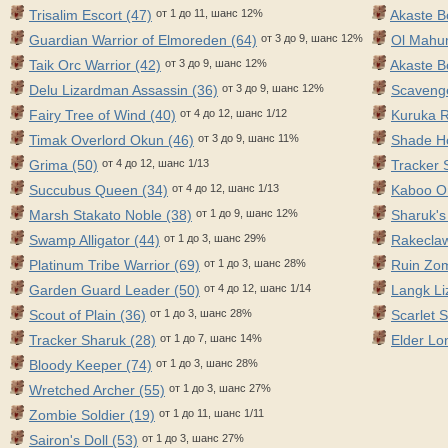
Trisalim Escort (47)
от 1 до 11, шанс 12%
Akaste B
Guardian Warrior of Elmoreden (64)
от 3 до 9, шанс 12%
Ol Mahum
Taik Orc Warrior (42)
от 3 до 9, шанс 12%
Akaste B
Delu Lizardman Assassin (36)
от 3 до 9, шанс 12%
Scavenge
Fairy Tree of Wind (40)
от 4 до 12, шанс 1/12
Kuruka R
Timak Overlord Okun (46)
от 3 до 9, шанс 11%
Shade Ho
Grima (50)
от 4 до 12, шанс 1/13
Tracker 
Succubus Queen (34)
от 4 до 12, шанс 1/13
Kaboo Or
Marsh Stakato Noble (38)
от 1 до 9, шанс 12%
Sharuk'
Swamp Alligator (44)
от 1 до 3, шанс 29%
Rakeclaw
Platinum Tribe Warrior (69)
от 1 до 3, шанс 28%
Ruin Zom
Garden Guard Leader (50)
от 4 до 12, шанс 1/14
Langk Li
Scout of Plain (36)
от 1 до 3, шанс 28%
Scarlet 
Tracker Sharuk (28)
от 1 до 7, шанс 14%
Elder Lon
Bloody Keeper (74)
от 1 до 3, шанс 28%
Wretched Archer (55)
от 1 до 3, шанс 27%
Zombie Soldier (19)
от 1 до 11, шанс 1/11
Sairon's Doll (53)
от 1 до 3, шанс 27%