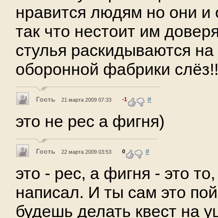
нравится людям но они и
так что нестоит им довер
стулья раскидываются на 
оборонной фабрики слёз!!!!!
Гость
#
-1
21 марта 2009 07:33
это не рес а фигня)
Гость
#
0
22 марта 2009 03:53
это - рес, а фигня - это то,
написал. И ты сам это по
будешь делать квест на у