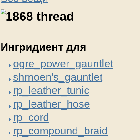
thread
Ингридиент для
ogre_power_gauntlet
shrnoen's_gauntlet
rp_leather_tunic
rp_leather_hose
rp_cord
rp_compound_braid