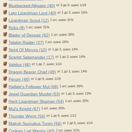
Bluebacked Alligator (40)
от 3 до 9, шанс 1/18
Leto Lizardman Lord (40)
от 1 до 3, шанс 16%
Lizardman Scout (12)
1 шт, шанс 31%
Roko (8)
1 шт, шанс 31%
Blader of Despair (62)
1 шт, шанс 30%
Talakin Raider (27)
1 шт, шанс 29%
Spirit Of Mirrors (10)
от 1 до 3, шанс 14%
Scarlet Salamander (17)
от 1 до 3, шанс 14%
Validus (46)
от 1 до 7, шанс 1/14
Dragon Bearer Chief (49)
от 1 до 3, шанс 14%
Perum (48)
от 1 до 9, шанс 1/19
Hallate's Follower Mul (68)
1 шт, шанс 26%
Jewel Guardian Musfel (53)
от 1 до 3, шанс 13%
Harit Lizardman Shaman (54)
1 шт, шанс 25%
Mul's Knight (67)
1 шт, шанс 25%
Thunder Wyrm (54)
от 1 до 5, шанс 1/12
Malruk Succubus Turen (56)
от 1 до 5, шанс 1/14
Crokian Lad Warrior (43)
1 шт, шанс 21%