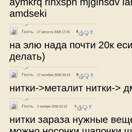
aymkrq rinxsph mjglnsdv iah
amdseki
Гость
#
0
27 августа 2008 17:05
на элю нада почти 20к ес
делать)
Гость
#
0
27 октября 2008 09:24
нитки->металит нитки-> д
Гость
#
-1
2 ноября 2008 22:12
нитки зараза нужные вещ
можно носочки шапочки ш