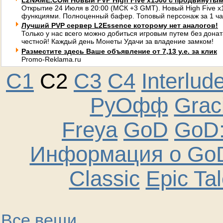
L2NAME.COM Новый PVP High Five x1500 с продвинуты
Открытие 24 Июля в 20:00 (МСК +3 GMT). Новый High Five 
функциями. Полноценный бафер. Топовый персонаж за 1 ча
Лучший PVP сервер L2Essence которому нет аналогов!
Только у нас всего можно добиться игровым путем без донат
честной! Каждый день Монеты Удачи за владение замком!
Разместите здесь Ваше объявление от 7,13 у.е. за клик
Promo-Reklama.ru
C1
C2
C3
C4
Interlud
РуОфф
Graci
Freya
GoD
GoD:
Информация о GoD
Classic
Epic Ta
Все вещи