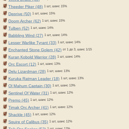
Theeder Piker (48)
1 шт, шанс 15%
Deprive (50)
1 шт, шанс 15%
Doom Archer (62)
1 шт, шанс 15%
Tulben (52)
1 шт, шанс 14%
Babbling Wind (27)
1 шт, шанс 14%
Lesser Warlike Tyrant (33)
1 шт, шанс 14%
Enchanted Stone Golem (42)
от 1 до 3, шанс 1/15
Kuran Kobold Warrior (28)
1 шт, шанс 14%
Orc Escort (12)
1 шт, шанс 13%
Delu Lizardman (28)
1 шт, шанс 13%
Kuruka Ratman Leader (18)
1 шт, шанс 13%
Ol Mahum Captain (30)
1 шт, шанс 13%
Sentinel Of Water (31)
1 шт, шанс 12%
Premo (45)
1 шт, шанс 12%
Timak Orc Archer (41)
1 шт, шанс 12%
Shackle (45)
1 шт, шанс 12%
Squire of Calibus (35)
1 шт, шанс 12%
Taik Orc Seeker (52)
1 шт, шанс 12%