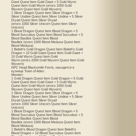
Giant Quest Item Gold Giant + 5 Gold Wyrm
Quest Item Gold Wyrm (итого 1000 Gold
Wyvern Quest Item Gold Wyvern)
1 Silver Dragon Quest Item Silver Dragon = 5
Silver Undine Quest Item Silver Undine + 5 Silver
Dryad Quest Item Silver Dryad
(итого 1000 Silver Unicorn Quest Item Silver
Unicorn)
1 Blood Dragon Quest Item Blood Dragon = 5
Blood Succubus Quest Item Blood Succubus + 5
Blood Basilisk Quest Item Blood
Basilisk (итого 1000 Blood Medusa Quest Item
Blood Medusa)
1 Beleth's Gold Dragon Quest Item Beleth’s Gold
Dragon = 10 Gold Giant Quest Item Gold Giant +
10 Gold Wyrm Quest Item Gold
Wyrm (итого 2000 Gold Wyvern Quest Item Gold
Wyvern)
NPC Head Blacksmith Ferris, находится в
кузнице Town of Aden.
Меняет:
1 Gold Dragon Quest Item Gold Dragon = 5 Gold
Giant Quest Item Gold Giant + 5 Gold Wyrm
Quest Item Gold Wyrm (итого 1000 Gold
Wyvern Quest Item Gold Wyvern)
1 Silver Dragon Quest Item Silver Dragon = 5
Silver Undine Quest Item Silver Undine + 5 Silver
Dryad Quest Item Silver Dryad
(итого 1000 Silver Unicorn Quest Item Silver
Unicorn)
1 Blood Dragon Quest Item Blood Dragon = 5
Blood Succubus Quest Item Blood Succubus + 5
Blood Basilisk Quest Item Blood
Basilisk (итого 1000 Blood Medusa Quest Item
Blood Medusa)
1 Beleth's Blood Dragon Quest Item Beleth’s
Blood Dragon = 10 Blood Succubus Quest Item