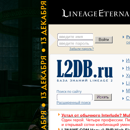
введите имя
Р
введите пароль
Об
Забыли пароль?
И
Н
Х
L
М
Поиск по сайту
С
Расширенный поиск
Устал от обычного Interlude? Mul
Один герой. Четыре профессии. Пе
и открывай сотни комбинаций умен