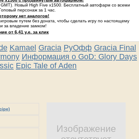
ve x1500 с продвинутым автофармом!
 GMT). Новый High Five x1500. Бесплатный автофарм со всеми
оповый персонаж за 1 час.
оторому нет аналогов!
 игровым путем без доната, чтобы сделать игру по настоящему
и за владение замком!
е от 6,41 у.е. за клик
ude
Kamael
Gracia
РуОфф
Gracia Final
rmony
Информация о GoD: Glory Days
ssic
Epic Tale of Aden
cipe)
Изображение