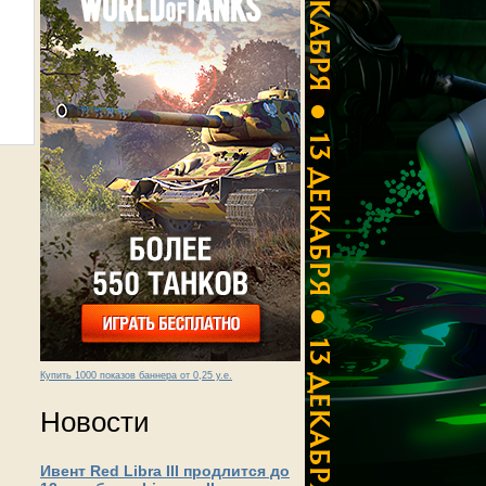
Купить 1000 показов баннера от 0,25 у.е.
Новости
Ивент Red Libra III продлится до