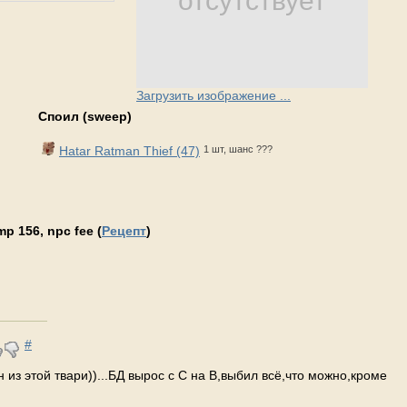
отсутствует
Загрузить изображение ...
Споил (sweep)
Hatar Ratman Thief (47)
1 шт, шанс ???
p 156, npc fee (
Рецепт
)
#
 из этой твари))...БД вырос с С на В,выбил всё,что можно,кроме