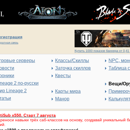
егистрация
ратная связь
Купить 1000 показов баннера от 0,41 
гровые серверы
Классы/Скиллы
NPC, мон
овости
Заточка скиллов
Таблица 
роники
Квесты
ineage 2 по-русски
Вещи/Ор
ир Lineage 2
Карты мира
Примеро
татьи
Манор
Калькуля
tiSub x550. Старт 7 августа
реноси навыки трёх саб-классов на основу, создавай уникальный б
ий.