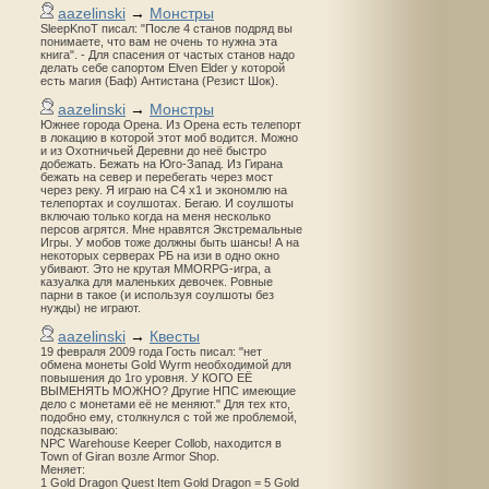
aazelinski
→
Монстры
SleepKnoT писал: "После 4 станов подряд вы
понимаете, что вам не очень то нужна эта
книга". - Для спасения от частых станов надо
делать себе сапортом Elven Elder у которой
есть магия (Баф) Антистана (Резист Шок).
aazelinski
→
Монстры
Южнее города Орена. Из Орена есть телепорт
в локацию в которой этот моб водится. Можно
и из Охотничьей Деревни до неё быстро
добежать. Бежать на Юго-Запад. Из Гирана
бежать на север и перебегать через мост
через реку. Я играю на С4 х1 и экономлю на
телепортах и соулшотах. Бегаю. И соулшоты
включаю только когда на меня несколько
персов агрятся. Мне нравятся Экстремальные
Игры. У мобов тоже должны быть шансы! А на
некоторых серверах РБ на изи в одно окно
убивают. Это не крутая MMORPG-игра, а
казуалка для маленьких девочек. Ровные
парни в такое (и используя соулшоты без
нужды) не играют.
aazelinski
→
Квесты
19 февраля 2009 года Гость писал: "нет
обмена монеты Gold Wyrm необходимой для
повышения до 1го уровня. У КОГО ЕЁ
ВЫМЕНЯТЬ МОЖНО? Другие НПС имеющие
дело с монетами её не меняют." Для тех кто,
подобно ему, столкнулся с той же проблемой,
подсказываю:
NPC Warehouse Keeper Collob, находится в
Town of Giran возле Armor Shop.
Меняет:
1 Gold Dragon Quest Item Gold Dragon = 5 Gold