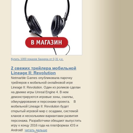
Купить 1000 показов баннера от 0,31 у.е.
2 свежих трейлера мобильной
Lineage II: Revolution
Netmarble Games опубликовала парочку
трейлеров к мобильной онлайновой игре
Lineage II: Revolution. Один из роликов сделан
на движке игры Unreal Engine 4. В нем
демонстрируются игровые зоны, скиллы,
обмундирование и персонажи проекта. В
мобильной Lineage II: Revolution будет
открытый игровой мир с осадами, системой
кланов и несколькими вариантами развития
персонажа. Разработчики обещают выпустить
игру к концу 2016 года на платформах iOS и
Android!
читать дальше