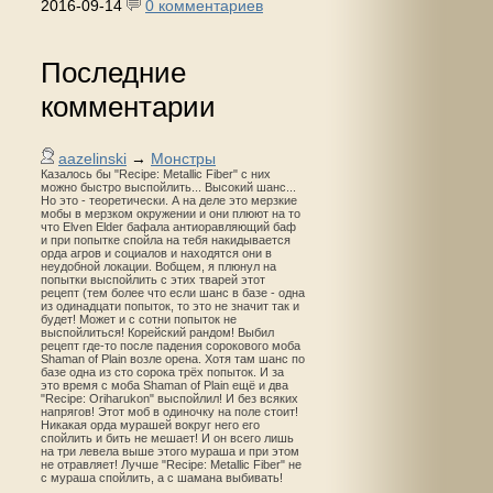
2016-09-14
0 комментариев
Последние
комментарии
aazelinski
→
Монстры
Казалось бы "Recipe: Metallic Fiber" с них
можно быстро выспойлить... Высокий шанс...
Но это - теоретически. А на деле это мерзкие
мобы в мерзком окружении и они плюют на то
что Elven Elder бафала антиоравляющий баф
и при попытке спойла на тебя накидывается
орда агров и социалов и находятся они в
неудобной локации. Вобщем, я плюнул на
попытки выспойлить с этих тварей этот
рецепт (тем более что если шанс в базе - одна
из одинадцати попыток, то это не значит так и
будет! Может и с сотни попыток не
выспойлиться! Корейский рандом! Выбил
рецепт где-то после падения сорокового моба
Shaman of Plain возле орена. Хотя там шанс по
базе одна из сто сорока трёх попыток. И за
это время с моба Shaman of Plain ещё и два
"Recipe: Oriharukon" выспойлил! И без всяких
напрягов! Этот моб в одиночку на поле стоит!
Никакая орда мурашей вокруг него его
спойлить и бить не мешает! И он всего лишь
на три левела выше этого мураша и при этом
не отравляет! Лучше "Recipe: Metallic Fiber" не
с мураша спойлить, а с шамана выбивать!