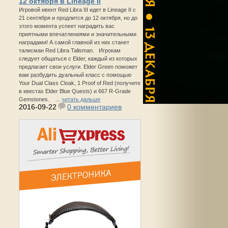
12 октября в Lineage II
Игровой ивент Red Libra III идет в Lineage II с
21 сентября и продлится до 12 октября, но до
этого момента успеет наградить вас
приятными впечатлениями и значительными
наградами! А самой главной из них станет
талисман Red Libra Talisman. Игрокам
следует общаться с Elder, каждый из которых
предлагает свои услуги. Elder Green поможет
вам разбудить дуальный класс с помощью
Your Dual Class Cloak, 1 Proof of Red (получите
в квестах Elder Blue Quests) и 667 R-Grade
Gemstones. ...
читать дальше
2016-09-22
0 комментариев