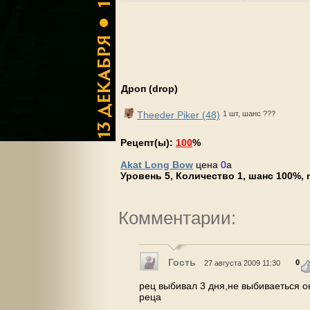
Дроп (drop)
Theeder Piker (48)
1 шт, шанс ???
Рецепт(ы):
100
%
Akat Long Bow
цена
0
a
Уровень 5, Количество 1, шанс 100%, m
Комментарии:
Гость
0
27 августа 2009 11:30
рец выбивал 3 дня,не выбиваеться он
реца