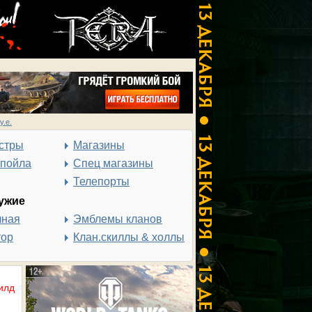
у.е.
стры
Магазины
спойла
Спец магазины
Телепорты
ужие
чная
Эмблемы кланов
тор
Клан.скиллы & холлы
илд