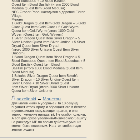
Blood Succubus + 10 Blood Basilisk
Quest Item Blood Basilisk (итого 2000 Blood
Medusa Quest Item Blood Medusa)
NPC Grocer Pano, находится в деревне Floran
Village.
Меняет:
1 Gold Dragon Quest Item Gold Dragon = 5 Gold
Giant Quest Item Gold Giant + 5 Gold Wyrm
Quest Item Gold Wyrm (итого 1000 Gold
Wyvern Quest Item Gold Wyvern)
1 Silver Dragon Quest Item Silver Dragon = 5
Silver Undine Quest Item Silver Undine + 5 Silver
Dryad Quest Item Silver Dryad
(итого 1000 Silver Unicorn Quest Item Silver
Unicorn)
1 Blood Dragon Quest Item Blood Dragon = 5
Blood Succubus Quest Item Blood Succubus + 5
Blood Basilisk Quest Item Blood
Basilisk (итого 1000 Blood Medusa Quest Item
Blood Medusa)
1 Beleth's Silver Dragon Quest Item Beleth’s
Silver Dragon = 10 Silver Undine Quest Item
Silver Undine + 10 Silver Dryad Quest
Item Silver Dryad (итого 2000 Silver Unicorn
Quest Item Silver Unicorn)
aazelinski
→
Монстры
Для магов книги мусорные (На 10 секунд
внушает страх врагу и обращает его в бегство
и успокаивает окружающих врагов, и они
теряют желание нападать). Не особо полезны.
А вот для орков увеличитьФизическую Защиту
на расходуя MP во время действия умения -
может быть полезным. На этих мобов надо
зергом ходить.