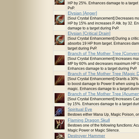
HP by 25%. Enhances damage to a target 
PvP.
Elysian [Anger]
[Soul Crystal Enhancement] Decreases 
HP by 15% and increases P. Atk. by 32. E
damage to a target during PvP.
Elysian [Critical Drain]
[Soul Crystal Enhancement] During a critica
absorbs 19 HP from target. Enhances dam
target during PvP.
Branch of The Mother Tree [Convers
[Soul Crystal Enhancement] Increases m
MP by 60% and decreases maximum HP 
Enhances damage to a target during PvP.
Branch of The Mother Tree [Magic
[Soul Crystal Enhancement] Grants a 30%
to boost damage to Power 8 when using 
magic. Enhances damage to a target durin
Branch of The Mother Tree [Acumen
[Soul Crystal Enhancement] Increases Cas
by 15%. Enhances damage to a target dur
Spiritual Eye
Bestows either Mana Up, Magic Poison, o
Flaming Dragon Skull
Bestows one of the following functions: A
Magic Power or Magic Silence.
Destroyer Hammer