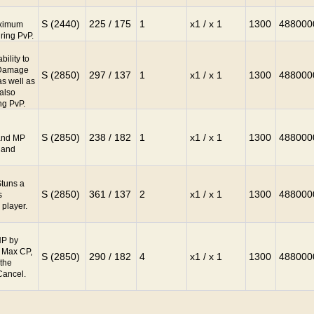
S (2440)
225 / 175
1
x1 / x 1
1300
488000
aximum
ring PvP.
bility to
. Damage
S (2850)
297 / 137
1
x1 / x 1
1300
488000
s well as
 also
ng PvP.
S (2850)
238 / 182
1
x1 / x 1
1300
488000
 and MP
 and
Stuns a
S (2850)
361 / 137
2
x1 / x 1
1300
488000
s
 player.
HP by
, Max CP,
S (2850)
290 / 182
4
x1 / x 1
1300
488000
 the
Cancel.