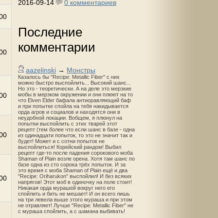
2016-09-14
0 комментариев
00
Последние
комментарии
00
aazelinski
→
Монстры
Казалось бы "Recipe: Metallic Fiber" с них
можно быстро выспойлить... Высокий шанс...
Но это - теоретически. А на деле это мерзкие
00
мобы в мерзком окружении и они плюют на то
что Elven Elder бафала антиоравляющий баф
и при попытке спойла на тебя накидывается
орда агров и социалов и находятся они в
неудобной локации. Вобщем, я плюнул на
попытки выспойлить с этих тварей этот
рецепт (тем более что если шанс в базе - одна
00
из одинадцати попыток, то это не значит так и
будет! Может и с сотни попыток не
выспойлиться! Корейский рандом! Выбил
рецепт где-то после падения сорокового моба
Shaman of Plain возле орена. Хотя там шанс по
базе одна из сто сорока трёх попыток. И за
это время с моба Shaman of Plain ещё и два
"Recipe: Oriharukon" выспойлил! И без всяких
00
напрягов! Этот моб в одиночку на поле стоит!
Никакая орда мурашей вокруг него его
спойлить и бить не мешает! И он всего лишь
на три левела выше этого мураша и при этом
не отравляет! Лучше "Recipe: Metallic Fiber" не
с мураша спойлить, а с шамана выбивать!