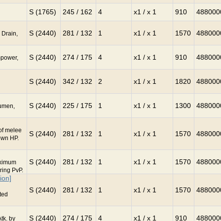
S (1765)
245 / 162
4
x1 / x 1
910
488000
S (2440)
281 / 132
1
x1 / x 1
1570
488000
 Drain,
S (2440)
274 / 175
4
x1 / x 1
910
488000
mpower,
S (2440)
342 / 132
2
x1 / x 1
1820
488000
S (2440)
225 / 175
1
x1 / x 1
1300
488000
cumen,
of melee
S (2440)
281 / 132
1
x1 / x 1
1570
488000
own HP.
S (2440)
281 / 132
1
x1 / x 1
1570
488000
aximum
ring PvP.
ion]
S (2440)
281 / 132
1
x1 / x 1
1570
488000
ted
S (2440)
274 / 175
4
x1 / x 1
910
488000
tk. by