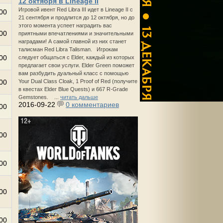
12 октября в Lineage II
Игровой ивент Red Libra III идет в Lineage II с
00
21 сентября и продлится до 12 октября, но до
этого момента успеет наградить вас
00
приятными впечатлениями и значительными
наградами! А самой главной из них станет
талисман Red Libra Talisman. Игрокам
00
следует общаться с Elder, каждый из которых
предлагает свои услуги. Elder Green поможет
вам разбудить дуальный класс с помощью
00
Your Dual Class Cloak, 1 Proof of Red (получите
в квестах Elder Blue Quests) и 667 R-Grade
Gemstones. ...
читать дальше
2016-09-22
0 комментариев
00
00
00
00
00