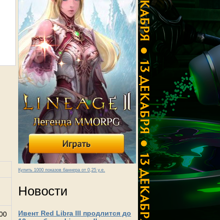
Купить 1000 показов баннера от 0,25 у.е.
Новости
Ивент Red Libra III продлится до
00