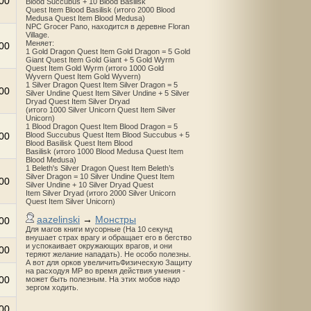
00
Blood Succubus + 10 Blood Basilisk
Quest Item Blood Basilisk (итого 2000 Blood
Medusa Quest Item Blood Medusa)
NPC Grocer Pano, находится в деревне Floran
Village.
Меняет:
00
1 Gold Dragon Quest Item Gold Dragon = 5 Gold
Giant Quest Item Gold Giant + 5 Gold Wyrm
Quest Item Gold Wyrm (итого 1000 Gold
Wyvern Quest Item Gold Wyvern)
1 Silver Dragon Quest Item Silver Dragon = 5
00
Silver Undine Quest Item Silver Undine + 5 Silver
Dryad Quest Item Silver Dryad
(итого 1000 Silver Unicorn Quest Item Silver
Unicorn)
1 Blood Dragon Quest Item Blood Dragon = 5
00
Blood Succubus Quest Item Blood Succubus + 5
Blood Basilisk Quest Item Blood
Basilisk (итого 1000 Blood Medusa Quest Item
Blood Medusa)
1 Beleth's Silver Dragon Quest Item Beleth’s
Silver Dragon = 10 Silver Undine Quest Item
00
Silver Undine + 10 Silver Dryad Quest
Item Silver Dryad (итого 2000 Silver Unicorn
Quest Item Silver Unicorn)
aazelinski
→
Монстры
00
Для магов книги мусорные (На 10 секунд
внушает страх врагу и обращает его в бегство
и успокаивает окружающих врагов, и они
00
теряют желание нападать). Не особо полезны.
А вот для орков увеличитьФизическую Защиту
на расходуя MP во время действия умения -
00
может быть полезным. На этих мобов надо
зергом ходить.
00