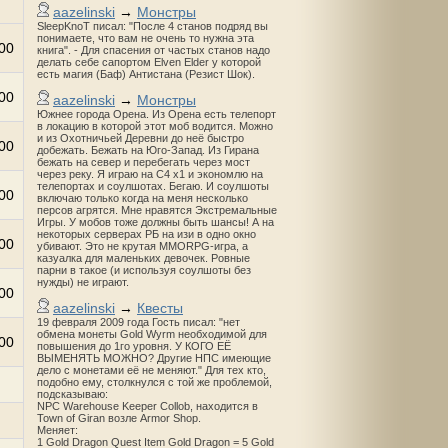
aazelinski
→
Монстры
SleepKnoT писал: "После 4 станов подряд вы
понимаете, что вам не очень то нужна эта
00
книга". - Для спасения от частых станов надо
делать себе сапортом Elven Elder у которой
есть магия (Баф) Антистана (Резист Шок).
00
aazelinski
→
Монстры
Южнее города Орена. Из Орена есть телепорт
в локацию в которой этот моб водится. Можно
и из Охотничьей Деревни до неё быстро
00
добежать. Бежать на Юго-Запад. Из Гирана
бежать на север и перебегать через мост
через реку. Я играю на С4 х1 и экономлю на
телепортах и соулшотах. Бегаю. И соулшоты
00
включаю только когда на меня несколько
персов агрятся. Мне нравятся Экстремальные
Игры. У мобов тоже должны быть шансы! А на
некоторых серверах РБ на изи в одно окно
00
убивают. Это не крутая MMORPG-игра, а
казуалка для маленьких девочек. Ровные
парни в такое (и используя соулшоты без
нужды) не играют.
00
aazelinski
→
Квесты
19 февраля 2009 года Гость писал: "нет
обмена монеты Gold Wyrm необходимой для
00
повышения до 1го уровня. У КОГО ЕЁ
ВЫМЕНЯТЬ МОЖНО? Другие НПС имеющие
дело с монетами её не меняют." Для тех кто,
подобно ему, столкнулся с той же проблемой,
подсказываю:
NPC Warehouse Keeper Collob, находится в
Town of Giran возле Armor Shop.
Меняет:
1 Gold Dragon Quest Item Gold Dragon = 5 Gold