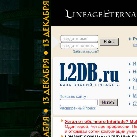
введите имя
Р
введите пароль
Об
Забыли пароль?
И
Н
Х
L
М
Поиск по сайту
С
Расширенный поиск
Устал от обычного Interlude? Mul
Один герой. Четыре профессии. Пе
и открывай сотни комбинаций умен