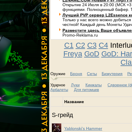
L2NAME.COM Новый PVP High Fi
Открытие 24 Июля в 20:00 (МСК +3
функциями. Полноценный бафер. Т
Лучший PVP сервер L2Essence к
Только у нас всего можно добиться
честной! Каждый день Монеты Удач
Разместите здесь Ваше объявлени
Promo-Reklama.ru
C1
C2
C3
C4
Interl
Freya
GoD
GoD: Ha
Cla
Оружие
Броня
Сеты
Бижутерия
Ре
Ударное
Луки
Кинжалы
Сдвоенное (du
Арбалеты
Для питомцев
Название
S-грейд
Yablonski's Hammer