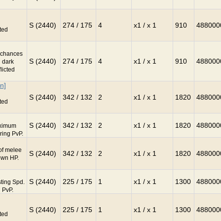
S (2440)
274 / 175
4
x1 / x 1
910
488000
ted
 chances
S (2440)
274 / 175
4
x1 / x 1
910
488000
 dark
licted
n]
S (2440)
342 / 132
2
x1 / x 1
1820
488000
ted
S (2440)
342 / 132
2
x1 / x 1
1820
488000
aximum
ring PvP.
of melee
S (2440)
342 / 132
2
x1 / x 1
1820
488000
own HP.
S (2440)
225 / 175
1
x1 / x 1
1300
488000
ting Spd.
 PvP.
S (2440)
225 / 175
1
x1 / x 1
1300
488000
ted