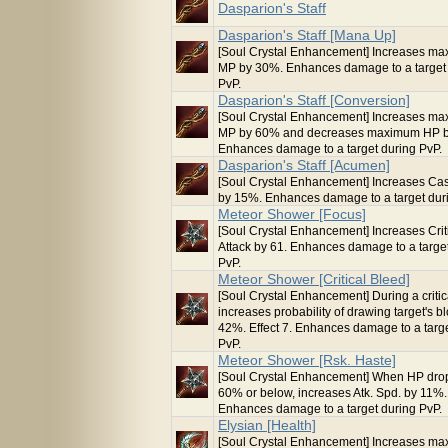
Dasparion's Staff
Dasparion's Staff [Mana Up]
[Soul Crystal Enhancement] Increases m
MP by 30%. Enhances damage to a target
PvP.
Dasparion's Staff [Conversion]
[Soul Crystal Enhancement] Increases m
MP by 60% and decreases maximum HP 
Enhances damage to a target during PvP.
Dasparion's Staff [Acumen]
[Soul Crystal Enhancement] Increases Cas
by 15%. Enhances damage to a target dur
Meteor Shower [Focus]
[Soul Crystal Enhancement] Increases Crit
Attack by 61. Enhances damage to a targe
PvP.
Meteor Shower [Critical Bleed]
[Soul Crystal Enhancement] During a critica
increases probability of drawing target's b
42%. Effect 7. Enhances damage to a targ
PvP.
Meteor Shower [Rsk. Haste]
[Soul Crystal Enhancement] When HP drop
60% or below, increases Atk. Spd. by 11%.
Enhances damage to a target during PvP.
Elysian [Health]
[Soul Crystal Enhancement] Increases m