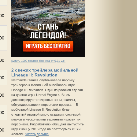
00
00
00
Купить 1000 показов баннера от 0,31 у.е.
2 свежих трейлера мобильной
Lineage II: Revolution
00
Netmarble Games опубликовала парочку
трейлеров к мобильной онлайновой игре
Lineage II: Revolution. Один из роликов сделан
00
на движке игры Unreal Engine 4. В нем
демонстрируются игровые зоны, скиллы,
обмундирование и персонажи проекта. В
мобильной Lineage II: Revolution будет
00
открытый игровой мир с осадами, системой
кланов и несколькими вариантами развития
персонажа. Разработчики обещают выпустить
игру к концу 2016 года на платформах iOS и
00
Android!
читать дальше