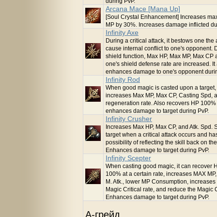
during PvP.
Arcana Mace [Mana Up]
[Soul Crystal Enhancement] Increases m
MP by 30%. Increases damage inflicted du
Infinity Axe
During a critical attack, it bestows one the a
cause internal conflict to one's opponent
shield function, Max HP, Max MP, Max CP a
one's shield defense rate are increased. It
enhances damage to one's opponent duri
Infinity Rod
When good magic is casted upon a target,
increases Max MP, Max CP, Casting Spd,
regeneration rate. Also recovers HP 100%
enhances damage to target during PvP.
Infinity Crusher
Increases Max HP, Max CP, and Atk. Spd. 
target when a critical attack occurs and ha
possibility of reflecting the skill back on the
Enhances damage to target during PvP.
Infinity Scepter
When casting good magic, it can recover 
100% at a certain rate, increases MAX MP
M. Atk., lower MP Consumption, increases
Magic Critical rate, and reduce the Magic 
Enhances damage to target during PvP.
A-грейд