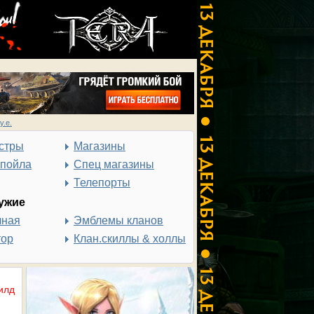
у.е.
стры
Магазины
спойла
Спец магазины
Телепорты
ужие
чная
Эмблемы кланов
тор
Клан.скиллы & холлы
илд