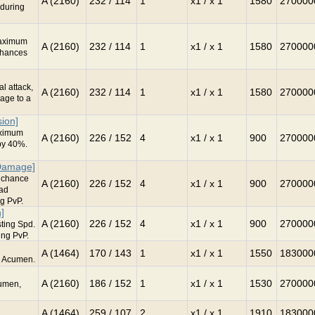
A (2160)
232 / 114
1
x1 / x 1
1580
270000
during
maximum
A (2160)
232 / 114
1
x1 / x 1
1580
270000
nhances
l attack,
A (2160)
232 / 114
1
x1 / x 1
1580
270000
age to a
ion]
aximum
A (2160)
226 / 152
4
x1 / x 1
900
270000
by 40%.
 Damage]
 chance
A (2160)
226 / 152
4
x1 / x 1
900
270000
bad
g PvP.
]
A (2160)
226 / 152
4
x1 / x 1
900
270000
ting Spd.
ing PvP.
A (1464)
170 / 143
1
x1 / x 1
1550
183000
r Acumen.
A (2160)
186 / 152
1
x1 / x 1
1530
270000
cumen,
A (1464)
259 / 107
2
x1 / x 1
1910
183000