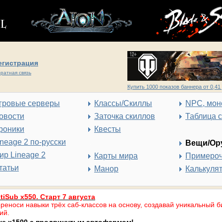
егистрация
ратная связь
Купить 1000 показов баннера от 0,41 
гровые серверы
Классы/Скиллы
NPC, мон
овости
Заточка скиллов
Таблица 
роники
Квесты
ineage 2 по-русски
Вещи/Ор
ир Lineage 2
Карты мира
Примеро
татьи
Манор
Калькуля
tiSub x550. Старт 7 августа
реноси навыки трёх саб-классов на основу, создавай уникальный б
ий.