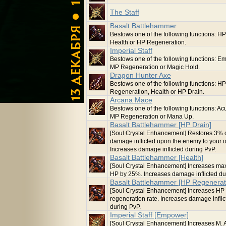
The Staff
Basalt Battlehammer
Bestows one of the following functions: HP
Health or HP Regeneration.
Imperial Staff
Bestows one of the following functions: E
MP Regeneration or Magic Hold.
Dragon Hunter Axe
Bestows one of the following functions: HP
Regeneration, Health or HP Drain.
Arcana Mace
Bestows one of the following functions: A
MP Regeneration or Mana Up.
Basalt Battlehammer [HP Drain]
[Soul Crystal Enhancement] Restores 3% 
damage inflicted upon the enemy to your 
Increases damage inflicted during PvP.
Basalt Battlehammer [Health]
[Soul Crystal Enhancement] Increases m
HP by 25%. Increases damage inflicted du
Basalt Battlehammer [HP Regenerat
[Soul Crystal Enhancement] Increases HP
regeneration rate. Increases damage inflic
during PvP.
Imperial Staff [Empower]
[Soul Crystal Enhancement] Increases M. A