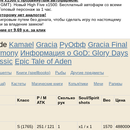
ve x1500 с продвинутым автофармом!
 GMT). Новый High Five x1500. Бесплатный автофарм со всеми
оповый персонаж за 1 час.
оторому нет аналогов!
 игровым путем без доната, чтобы сделать игру по настоящему
и за владение замком!
е от 9,69 у.е. за клик
ude
Kamael
Gracia
РуОфф
Gracia Final
rmony
Информация о GoD: Glory Days
ssic
Epic Tale of Aden
цепты
Книги (spellbooks)
Рыбы
Другие предметы
al)
Кастеты
Магические книги
Копья/пики
Мечи
Рапиры
P / M
Сколько
Soul/Spirit
Класс
Вес
Цена
ATK
рук
shots
S (1765)
251 / 121
1
x1 / x 1
1570
488000