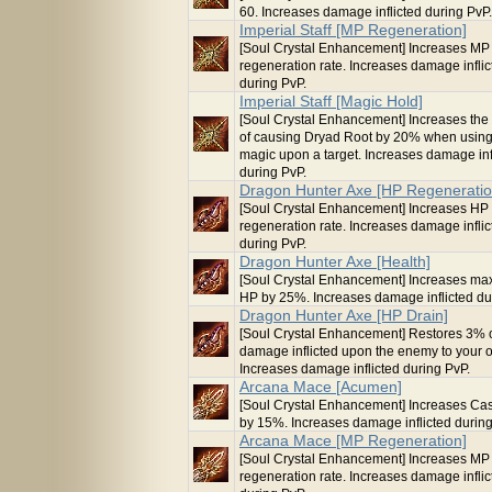
60. Increases damage inflicted during PvP.
Imperial Staff [MP Regeneration]
[Soul Crystal Enhancement] Increases MP
regeneration rate. Increases damage inflic
during PvP.
Imperial Staff [Magic Hold]
[Soul Crystal Enhancement] Increases the
of causing Dryad Root by 20% when using
magic upon a target. Increases damage inf
during PvP.
Dragon Hunter Axe [HP Regeneratio
[Soul Crystal Enhancement] Increases HP
regeneration rate. Increases damage inflic
during PvP.
Dragon Hunter Axe [Health]
[Soul Crystal Enhancement] Increases m
HP by 25%. Increases damage inflicted du
Dragon Hunter Axe [HP Drain]
[Soul Crystal Enhancement] Restores 3% 
damage inflicted upon the enemy to your 
Increases damage inflicted during PvP.
Arcana Mace [Acumen]
[Soul Crystal Enhancement] Increases Cas
by 15%. Increases damage inflicted during
Arcana Mace [MP Regeneration]
[Soul Crystal Enhancement] Increases MP
regeneration rate. Increases damage inflic