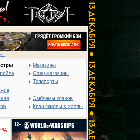
у.е.
нстры
Магазины
спойла
Спец магазины
Телепорты
ужие
чная
Эмблемы кланов
тор
Клан.скиллы & холлы
илд