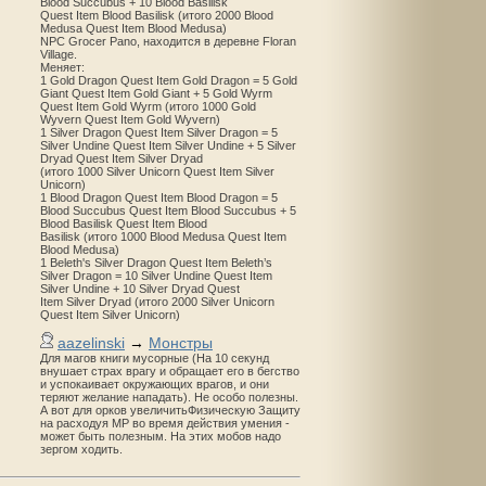
Blood Succubus + 10 Blood Basilisk
Quest Item Blood Basilisk (итого 2000 Blood
Medusa Quest Item Blood Medusa)
NPC Grocer Pano, находится в деревне Floran
Village.
Меняет:
1 Gold Dragon Quest Item Gold Dragon = 5 Gold
Giant Quest Item Gold Giant + 5 Gold Wyrm
Quest Item Gold Wyrm (итого 1000 Gold
Wyvern Quest Item Gold Wyvern)
1 Silver Dragon Quest Item Silver Dragon = 5
Silver Undine Quest Item Silver Undine + 5 Silver
Dryad Quest Item Silver Dryad
(итого 1000 Silver Unicorn Quest Item Silver
Unicorn)
1 Blood Dragon Quest Item Blood Dragon = 5
Blood Succubus Quest Item Blood Succubus + 5
Blood Basilisk Quest Item Blood
Basilisk (итого 1000 Blood Medusa Quest Item
Blood Medusa)
1 Beleth's Silver Dragon Quest Item Beleth’s
Silver Dragon = 10 Silver Undine Quest Item
Silver Undine + 10 Silver Dryad Quest
Item Silver Dryad (итого 2000 Silver Unicorn
Quest Item Silver Unicorn)
aazelinski
→
Монстры
Для магов книги мусорные (На 10 секунд
внушает страх врагу и обращает его в бегство
и успокаивает окружающих врагов, и они
теряют желание нападать). Не особо полезны.
А вот для орков увеличитьФизическую Защиту
на расходуя MP во время действия умения -
может быть полезным. На этих мобов надо
зергом ходить.