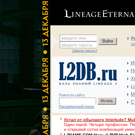
введите имя
Р
введите пароль
Об
Забыли пароль?
И
Н
Х
L
М
Поиск по сайту
С
Расширенный поиск
Устал от обычного Interlude? Mul
Один герой. Четыре профессии. Пе
и открывай сотни комбинаций умен