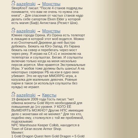
aazelinski
→
Монстры
SleepKnoT писал: "После 4 станов подряд вы
понимаете, что вам не очень то нужна эта
книга". - Для спасения от частых станов надо
делать себе сапортом Elven Elder у которой
есть магия (Баф) Антистана (Резист Шок).
aazelinski
→
Монстры
Южнее города Орена. Из Орена есть телепорт
в локацию в которой этот моб водится. Можно
и из Охотничьей Деревни до неё быстро
добежать. Бежать на Юго-Запад. Из Гирана
бежать на север и перебегать через мост
через реку. Я играю на С4 х1 и экономлю на
телепортах и соулшотах. Бегаю. И соулшоты
включаю только когда на меня несколько
персов агрятся. Мне нравятся Экстремальные
Игры. У мобов тоже должны быть шансы! А на
некоторых серверах РБ на изи в одно окно
убивают. Это не крутая MMORPG-игра, а
казуалка для маленьких девочек. Ровные
парни в такое (и используя соулшоты без
нужды) не играют.
aazelinski
→
Квесты
19 февраля 2009 года Гость писал: "нет
обмена монеты Gold Wyrm необходимой для
повышения до 1го уровня. У КОГО ЕЁ
ВЫМЕНЯТЬ МОЖНО? Другие НПС имеющие
дело с монетами её не меняют." Для тех кто,
подобно ему, столкнулся с той же проблемой,
подсказываю:
NPC Warehouse Keeper Collob, находится в
Town of Giran возле Armor Shop.
Меняет:
1 Gold Dragon Quest Item Gold Dragon = 5 Gold