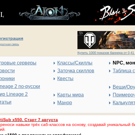
егистрация
ратная связь
Купить 1000 показов баннера от 0,41 
гровые серверы
Классы/Скиллы
NPC, мо
овости
Заточка скиллов
Таблица 
роники
Квесты
ineage 2 по-русски
Вещи/Ор
ир Lineage 2
Карты мира
Примеро
татьи
Манор
Калькуля
tiSub x550. Старт 7 августа
реноси навыки трёх саб-классов на основу, создавай уникальный б
ий.