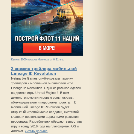
Купить 1000 показов баннера от 0,31 у.е.
2 свежих трейлера мобильной
Lineage II: Revolution
Netmarble Games опубликовала парочку
трейлеров к мобильной онлайновой игре
Lineage II: Revolution. Один из роликов сделан
на движке игры Unreal Engine 4. В нем
демонстрируются игровые зоны, скиллы,
обмундирование и персонажи проекта. В
мобильной Lineage II: Revolution будет
открытый игровой мир с осадами, системой
кланов и несколькими вариантами развития
персонажа. Разработчики обещают выпустить
игру к концу 2016 года на платформах iOS и
Android!
читать дальше