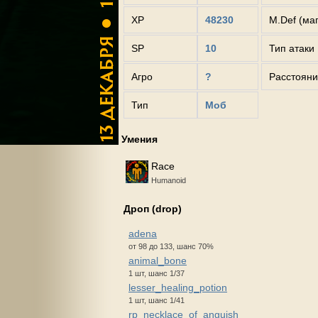
XP
48230
M.Def (ма
SP
10
Тип атаки
Агро
?
Расстояни
Тип
Моб
Умения
Race
Humanoid
Дроп (drop)
adena
от 98 до 133, шанс 70%
animal_bone
1 шт, шанс 1/37
lesser_healing_potion
1 шт, шанс 1/41
rp_necklace_of_anguish