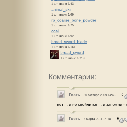
1 шт, шанс 1/43
animal_skin
1 шт, шанс 1/69
rp_coarse_bone_powder
1 шт, шанс 1/75
coal
1 шт, шанс 1/92
broad_sword_blade
1 шт, шанс 1/161
broad_sword
1 шт, шанс 1/719
Комментарии:
Гость
0
30 октября 2009 14:46
нет ... и не спойлится ... и запомни 
Гость
0
4 марта 2011 14:40