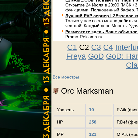
L2NAME.COM Новый PVP High Fi
Открытие 24 Июля в 20:00 (МСК +3
функциями. Полноценный бафер. Т
Лучший PVP сервер L2Essence к
Только у нас всего можно добиться
честной! Каждый день Монеты Удач
Разместите здесь Ваше объявлени
Promo-Reklama.ru
C1
C2
C3
C4
Interl
Freya
GoD
GoD: Ha
Cla
Все монстры
Orc Marksman
Уровень
10
P.Atk (физ
HP
258
P.Def (фи
MP
121
M.Atk (маг