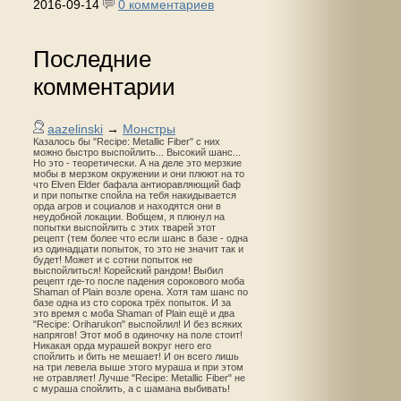
2016-09-14
0 комментариев
Последние
комментарии
aazelinski
→
Монстры
Казалось бы "Recipe: Metallic Fiber" с них
можно быстро выспойлить... Высокий шанс...
Но это - теоретически. А на деле это мерзкие
мобы в мерзком окружении и они плюют на то
что Elven Elder бафала антиоравляющий баф
и при попытке спойла на тебя накидывается
орда агров и социалов и находятся они в
неудобной локации. Вобщем, я плюнул на
попытки выспойлить с этих тварей этот
рецепт (тем более что если шанс в базе - одна
из одинадцати попыток, то это не значит так и
будет! Может и с сотни попыток не
выспойлиться! Корейский рандом! Выбил
рецепт где-то после падения сорокового моба
Shaman of Plain возле орена. Хотя там шанс по
базе одна из сто сорока трёх попыток. И за
это время с моба Shaman of Plain ещё и два
"Recipe: Oriharukon" выспойлил! И без всяких
напрягов! Этот моб в одиночку на поле стоит!
Никакая орда мурашей вокруг него его
спойлить и бить не мешает! И он всего лишь
на три левела выше этого мураша и при этом
не отравляет! Лучше "Recipe: Metallic Fiber" не
с мураша спойлить, а с шамана выбивать!