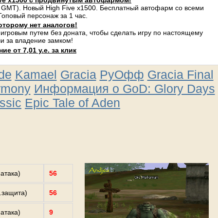
ve x1500 с продвинутым автофармом!
 GMT). Новый High Five x1500. Бесплатный автофарм со всеми
оповый персонаж за 1 час.
оторому нет аналогов!
 игровым путем без доната, чтобы сделать игру по настоящему
и за владение замком!
е от 7,01 у.е. за клик
ude
Kamael
Gracia
РуОфф
Gracia Final
rmony
Информация о GoD: Glory Days
ssic
Epic Tale of Aden
.атака)
56
з.защита)
56
.атака)
9