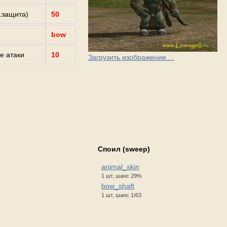
г.защита)
50
bow
е атаки
10
Загрузить изображение ...
Споил (sweep)
animal_skin
1 шт, шанс 29%
bow_shaft
1 шт, шанс 1/63