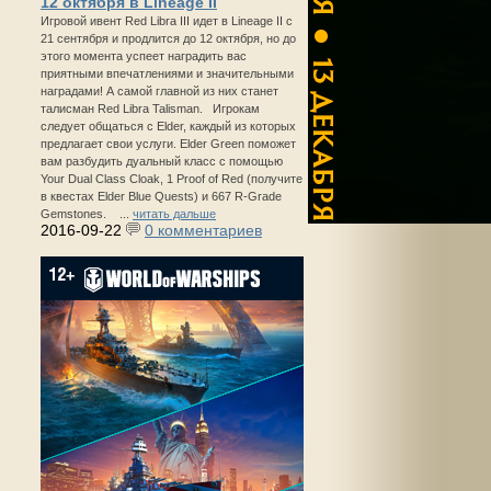
12 октября в Lineage II
Игровой ивент Red Libra III идет в Lineage II с
21 сентября и продлится до 12 октября, но до
этого момента успеет наградить вас
приятными впечатлениями и значительными
наградами! А самой главной из них станет
талисман Red Libra Talisman. Игрокам
следует общаться с Elder, каждый из которых
предлагает свои услуги. Elder Green поможет
вам разбудить дуальный класс с помощью
Your Dual Class Cloak, 1 Proof of Red (получите
в квестах Elder Blue Quests) и 667 R-Grade
Gemstones. ...
читать дальше
2016-09-22
0 комментариев