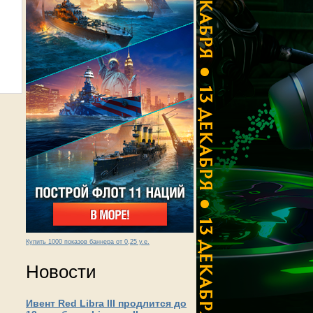
Купить 1000 показов баннера от 0,25 у.е.
Новости
Ивент Red Libra III продлится до