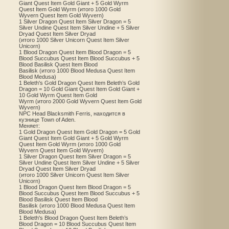
Giant Quest Item Gold Giant + 5 Gold Wyrm
Quest Item Gold Wyrm (итого 1000 Gold
Wyvern Quest Item Gold Wyvern)
1 Silver Dragon Quest Item Silver Dragon = 5
Silver Undine Quest Item Silver Undine + 5 Silver
Dryad Quest Item Silver Dryad
(итого 1000 Silver Unicorn Quest Item Silver
Unicorn)
1 Blood Dragon Quest Item Blood Dragon = 5
Blood Succubus Quest Item Blood Succubus + 5
Blood Basilisk Quest Item Blood
Basilisk (итого 1000 Blood Medusa Quest Item
Blood Medusa)
1 Beleth's Gold Dragon Quest Item Beleth’s Gold
Dragon = 10 Gold Giant Quest Item Gold Giant +
10 Gold Wyrm Quest Item Gold
Wyrm (итого 2000 Gold Wyvern Quest Item Gold
Wyvern)
NPC Head Blacksmith Ferris, находится в
кузнице Town of Aden.
Меняет:
1 Gold Dragon Quest Item Gold Dragon = 5 Gold
Giant Quest Item Gold Giant + 5 Gold Wyrm
Quest Item Gold Wyrm (итого 1000 Gold
Wyvern Quest Item Gold Wyvern)
1 Silver Dragon Quest Item Silver Dragon = 5
Silver Undine Quest Item Silver Undine + 5 Silver
Dryad Quest Item Silver Dryad
(итого 1000 Silver Unicorn Quest Item Silver
Unicorn)
1 Blood Dragon Quest Item Blood Dragon = 5
Blood Succubus Quest Item Blood Succubus + 5
Blood Basilisk Quest Item Blood
Basilisk (итого 1000 Blood Medusa Quest Item
Blood Medusa)
1 Beleth's Blood Dragon Quest Item Beleth’s
Blood Dragon = 10 Blood Succubus Quest Item