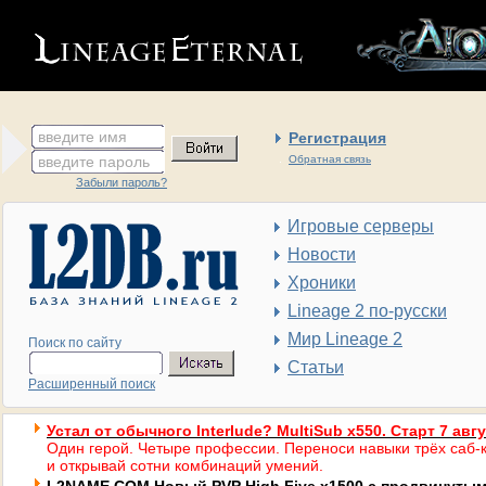
введите имя
Регистрация
введите пароль
Обратная связь
Забыли пароль?
Игровые серверы
Новости
Хроники
Lineage 2 по-русски
Мир Lineage 2
Поиск по сайту
Статьи
Расширенный поиск
Устал от обычного Interlude? MultiSub x550. Старт 7 авг
Один герой. Четыре профессии. Переноси навыки трёх саб-к
и открывай сотни комбинаций умений.