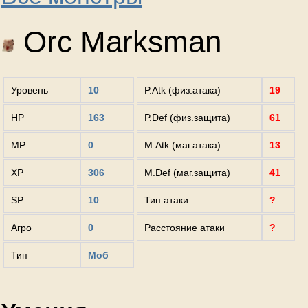
Orc Marksman
Уровень
10
P.Atk (физ.атака)
19
HP
163
P.Def (физ.защита)
61
MP
0
M.Atk (маг.атака)
13
XP
306
M.Def (маг.защита)
41
SP
10
Тип атаки
?
Агро
0
Расстояние атаки
?
Тип
Моб