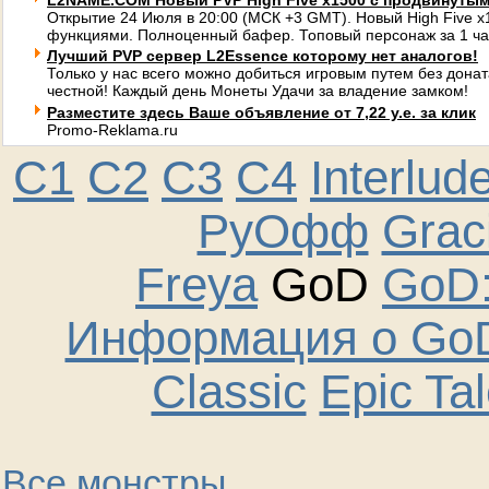
L2NAME.COM Новый PVP High Five x1500 с продвинуты
Открытие 24 Июля в 20:00 (МСК +3 GMT). Новый High Five 
функциями. Полноценный бафер. Топовый персонаж за 1 ча
Лучший PVP сервер L2Essence которому нет аналогов!
Только у нас всего можно добиться игровым путем без донат
честной! Каждый день Монеты Удачи за владение замком!
Разместите здесь Ваше объявление от 7,22 у.е. за клик
Promo-Reklama.ru
C1
C2
C3
C4
Interlud
РуОфф
Graci
Freya
GoD
GoD:
Информация о GoD
Classic
Epic Ta
Все монстры