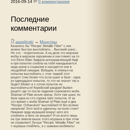
2016-09-14
0 комментариев
Последние
комментарии
aazelinski
→
Монстры
Казалось бы "Recipe: Metallic Fiber" с них
можно быстро выспойлить... Высокий шанс...
Но это - теоретически. А на деле это мерзкие
мобы в мерзком окружении и они плюют на то
что Elven Elder бафала антиоравляющий баф
и при попытке спойла на тебя накидывается
орда агров и социалов и находятся они в
неудобной локации. Вобщем, я плюнул на
попытки выспойлить с этих тварей этот
рецепт (тем более что если шанс в базе - одна
из одинадцати попыток, то это не значит так и
будет! Может и с сотни попыток не
выспойлиться! Корейский рандом! Выбил
рецепт где-то после падения сорокового моба
Shaman of Plain возле орена. Хотя там шанс по
базе одна из сто сорока трёх попыток. И за
это время с моба Shaman of Plain ещё и два
"Recipe: Oriharukon" выспойлил! И без всяких
напрягов! Этот моб в одиночку на поле стоит!
Никакая орда мурашей вокруг него его
спойлить и бить не мешает! И он всего лишь
на три левела выше этого мураша и при этом
не отравляет! Лучше "Recipe: Metallic Fiber" не
с мураша спойлить, а с шамана выбивать!