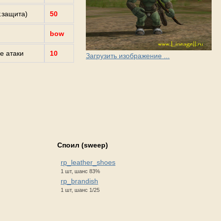
г.защита)
50
bow
е атаки
10
Загрузить изображение ...
Споил (sweep)
rp_leather_shoes
1 шт, шанс 83%
rp_brandish
1 шт, шанс 1/25