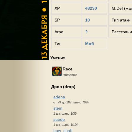
XP
48230
M.Def (ма
SP
10
Тип атаки
Агро
?
Расстояни
Тип
Моб
Умения
Race
Humanoid
Дроп (drop)
adena
от 79 до 107, шанс 70%
stem
1 шт, шанс 1/35
suede
1 шт, шанс 1/104
bow_shaft