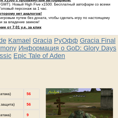
ve x1500 с продвинутым автофармом!
 GMT). Новый High Five x1500. Бесплатный автофарм со всеми
оповый персонаж за 1 час.
оторому нет аналогов!
 игровым путем без доната, чтобы сделать игру по настоящему
и за владение замком!
е от 7,01 у.е. за клик
ude
Kamael
Gracia
РуОфф
Gracia Final
rmony
Информация о GoD: Glory Days
ssic
Epic Tale of Aden
.атака)
56
з.защита)
56
.атака)
9