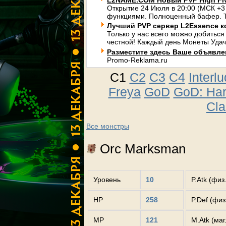
L2NAME.COM Новый PVP High Fi
Открытие 24 Июля в 20:00 (МСК +3
функциями. Полноценный бафер. Т
Лучший PVP сервер L2Essence к
Только у нас всего можно добиться
честной! Каждый день Монеты Удач
Разместите здесь Ваше объявлени
Promo-Reklama.ru
C1
C2
C3
C4
Interl
Freya
GoD
GoD: Ha
Cla
Все монстры
Orc Marksman
Уровень
10
P.Atk (физ
HP
258
P.Def (фи
MP
121
M.Atk (маг