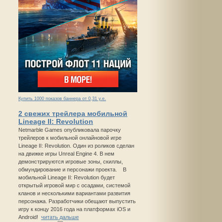
Купить 1000 показов баннера от 0,31 у.е.
2 свежих трейлера мобильной
Lineage II: Revolution
Netmarble Games опубликовала парочку
трейлеров к мобильной онлайновой игре
Lineage II: Revolution. Один из роликов сделан
на движке игры Unreal Engine 4. В нем
демонстрируются игровые зоны, скиллы,
обмундирование и персонажи проекта. В
мобильной Lineage II: Revolution будет
открытый игровой мир с осадами, системой
кланов и несколькими вариантами развития
персонажа. Разработчики обещают выпустить
игру к концу 2016 года на платформах iOS и
Android!
читать дальше