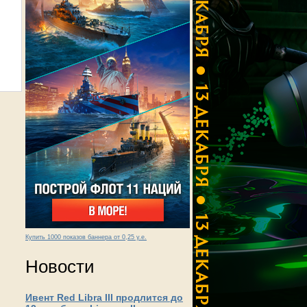
Купить 1000 показов баннера от 0,25 у.е.
Новости
Ивент Red Libra III продлится до