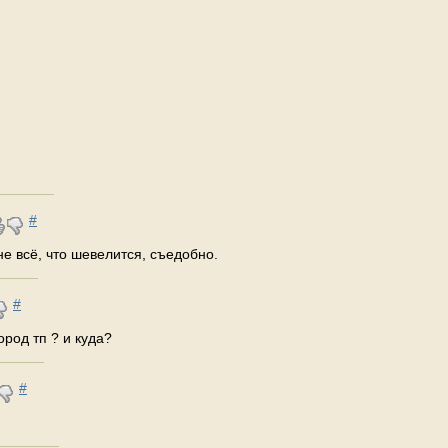
#
- не всё, что шевелится, съедобно.
#
ород тп ? и куда?
#