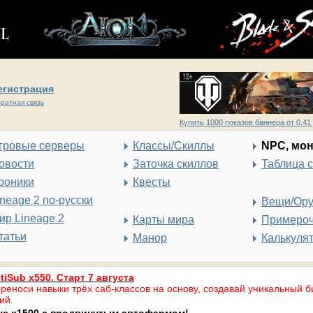
егистрация
ратная связь
Купить 1000 показов баннера от 0,41 
гровые серверы
Классы/Скиллы
NPC, мо
овости
Заточка скиллов
Таблица 
роники
Квесты
ineage 2 по-русски
Вещи/Ор
ир Lineage 2
Карты мира
Примеро
татьи
Манор
Калькуля
tiSub x550. Старт 7 августа
реноси навыки трёх саб-классов на основу, создавай уникальный б
ий.