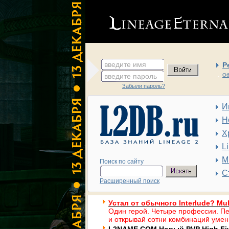
введите имя
Р
введите пароль
Об
Забыли пароль?
И
Н
Х
L
М
Поиск по сайту
С
Расширенный поиск
Устал от обычного Interlude? Mul
Один герой. Четыре профессии. Пе
и открывай сотни комбинаций умен