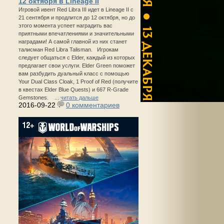
12 октября в Lineage II
Игровой ивент Red Libra III идет в Lineage II с
21 сентября и продлится до 12 октября, но до
этого момента успеет наградить вас
приятными впечатлениями и значительными
наградами! А самой главной из них станет
талисман Red Libra Talisman. Игрокам
следует общаться с Elder, каждый из которых
предлагает свои услуги. Elder Green поможет
вам разбудить дуальный класс с помощью
Your Dual Class Cloak, 1 Proof of Red (получите
в квестах Elder Blue Quests) и 667 R-Grade
Gemstones. ...
читать дальше
2016-09-22
0 комментариев