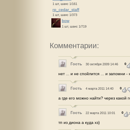
1 шт, шанс 1/161
rp_cedar_staff
1 шт, шанс 1/373
bow
1 шт, шанс 1/719
Комментарии:
Гость
0
30 октября 2009 14:46
нет ... и не спойлится ... и запомни 
Гость
0
4 марта 2011 14:40
а где его можно найти? через какой г
Гость
0
22 марта 2011 10:01
тп из диона а куда хз)