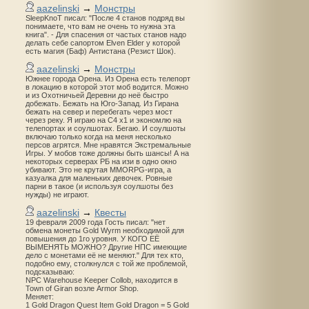
aazelinski
→
Монстры
SleepKnoT писал: "После 4 станов подряд вы
понимаете, что вам не очень то нужна эта
книга". - Для спасения от частых станов надо
делать себе сапортом Elven Elder у которой
есть магия (Баф) Антистана (Резист Шок).
aazelinski
→
Монстры
Южнее города Орена. Из Орена есть телепорт
в локацию в которой этот моб водится. Можно
и из Охотничьей Деревни до неё быстро
добежать. Бежать на Юго-Запад. Из Гирана
бежать на север и перебегать через мост
через реку. Я играю на С4 х1 и экономлю на
телепортах и соулшотах. Бегаю. И соулшоты
включаю только когда на меня несколько
персов агрятся. Мне нравятся Экстремальные
Игры. У мобов тоже должны быть шансы! А на
некоторых серверах РБ на изи в одно окно
убивают. Это не крутая MMORPG-игра, а
казуалка для маленьких девочек. Ровные
парни в такое (и используя соулшоты без
нужды) не играют.
aazelinski
→
Квесты
19 февраля 2009 года Гость писал: "нет
обмена монеты Gold Wyrm необходимой для
повышения до 1го уровня. У КОГО ЕЁ
ВЫМЕНЯТЬ МОЖНО? Другие НПС имеющие
дело с монетами её не меняют." Для тех кто,
подобно ему, столкнулся с той же проблемой,
подсказываю:
NPC Warehouse Keeper Collob, находится в
Town of Giran возле Armor Shop.
Меняет:
1 Gold Dragon Quest Item Gold Dragon = 5 Gold