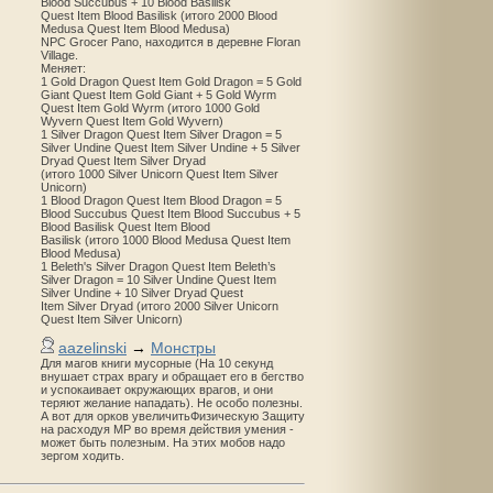
Blood Succubus + 10 Blood Basilisk
Quest Item Blood Basilisk (итого 2000 Blood
Medusa Quest Item Blood Medusa)
NPC Grocer Pano, находится в деревне Floran
Village.
Меняет:
1 Gold Dragon Quest Item Gold Dragon = 5 Gold
Giant Quest Item Gold Giant + 5 Gold Wyrm
Quest Item Gold Wyrm (итого 1000 Gold
Wyvern Quest Item Gold Wyvern)
1 Silver Dragon Quest Item Silver Dragon = 5
Silver Undine Quest Item Silver Undine + 5 Silver
Dryad Quest Item Silver Dryad
(итого 1000 Silver Unicorn Quest Item Silver
Unicorn)
1 Blood Dragon Quest Item Blood Dragon = 5
Blood Succubus Quest Item Blood Succubus + 5
Blood Basilisk Quest Item Blood
Basilisk (итого 1000 Blood Medusa Quest Item
Blood Medusa)
1 Beleth's Silver Dragon Quest Item Beleth’s
Silver Dragon = 10 Silver Undine Quest Item
Silver Undine + 10 Silver Dryad Quest
Item Silver Dryad (итого 2000 Silver Unicorn
Quest Item Silver Unicorn)
aazelinski
→
Монстры
Для магов книги мусорные (На 10 секунд
внушает страх врагу и обращает его в бегство
и успокаивает окружающих врагов, и они
теряют желание нападать). Не особо полезны.
А вот для орков увеличитьФизическую Защиту
на расходуя MP во время действия умения -
может быть полезным. На этих мобов надо
зергом ходить.