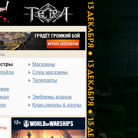
у.е.
нстры
Магазины
спойла
Спец магазины
Телепорты
ужие
чная
Эмблемы кланов
тор
Клан.скиллы & холлы
илд