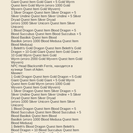
Giant Quest Item Gold Giant + 5 Gold Wyrm
Quest Item Gold Wyrm (итого 1000 Gold
Wyvern Quest Item Gold Wyvern)
1 Silver Dragon Quest Item Silver Dragon = 5
Silver Undine Quest Item Silver Undine + 5 Silver
Dryad Quest Item Silver Dryad
(итого 1000 Silver Unicorn Quest Item Silver
Unicorn)
1 Blood Dragon Quest Item Blood Dragon = 5
Blood Succubus Quest Item Blood Succubus + 5
Blood Basilisk Quest Item Blood
Basilisk (итого 1000 Blood Medusa Quest Item
Blood Medusa)
1 Beleth's Gold Dragon Quest Item Beleth’s Gold
Dragon = 10 Gold Giant Quest Item Gold Giant +
10 Gold Wyrm Quest Item Gold
Wyrm (итого 2000 Gold Wyvern Quest Item Gold
Wyvern)
NPC Head Blacksmith Ferris, находится в
кузнице Town of Aden.
Меняет:
1 Gold Dragon Quest Item Gold Dragon = 5 Gold
Giant Quest Item Gold Giant + 5 Gold Wyrm
Quest Item Gold Wyrm (итого 1000 Gold
Wyvern Quest Item Gold Wyvern)
1 Silver Dragon Quest Item Silver Dragon = 5
Silver Undine Quest Item Silver Undine + 5 Silver
Dryad Quest Item Silver Dryad
(итого 1000 Silver Unicorn Quest Item Silver
Unicorn)
1 Blood Dragon Quest Item Blood Dragon = 5
Blood Succubus Quest Item Blood Succubus + 5
Blood Basilisk Quest Item Blood
Basilisk (итого 1000 Blood Medusa Quest Item
Blood Medusa)
1 Beleth's Blood Dragon Quest Item Beleth’s
Blood Dragon = 10 Blood Succubus Quest Item