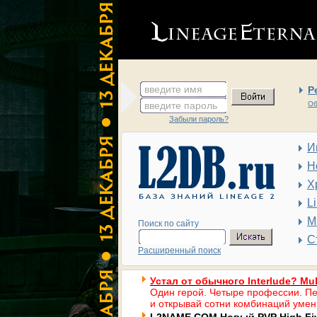
введите имя
Р
введите пароль
Об
Забыли пароль?
И
Н
Х
L
М
Поиск по сайту
С
Расширенный поиск
Устал от обычного Interlude? Mul
Один герой. Четыре профессии. Пе
и открывай сотни комбинаций умен