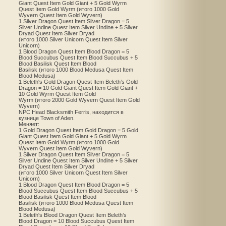
Giant Quest Item Gold Giant + 5 Gold Wyrm
Quest Item Gold Wyrm (итого 1000 Gold
Wyvern Quest Item Gold Wyvern)
1 Silver Dragon Quest Item Silver Dragon = 5
Silver Undine Quest Item Silver Undine + 5 Silver
Dryad Quest Item Silver Dryad
(итого 1000 Silver Unicorn Quest Item Silver
Unicorn)
1 Blood Dragon Quest Item Blood Dragon = 5
Blood Succubus Quest Item Blood Succubus + 5
Blood Basilisk Quest Item Blood
Basilisk (итого 1000 Blood Medusa Quest Item
Blood Medusa)
1 Beleth's Gold Dragon Quest Item Beleth’s Gold
Dragon = 10 Gold Giant Quest Item Gold Giant +
10 Gold Wyrm Quest Item Gold
Wyrm (итого 2000 Gold Wyvern Quest Item Gold
Wyvern)
NPC Head Blacksmith Ferris, находится в
кузнице Town of Aden.
Меняет:
1 Gold Dragon Quest Item Gold Dragon = 5 Gold
Giant Quest Item Gold Giant + 5 Gold Wyrm
Quest Item Gold Wyrm (итого 1000 Gold
Wyvern Quest Item Gold Wyvern)
1 Silver Dragon Quest Item Silver Dragon = 5
Silver Undine Quest Item Silver Undine + 5 Silver
Dryad Quest Item Silver Dryad
(итого 1000 Silver Unicorn Quest Item Silver
Unicorn)
1 Blood Dragon Quest Item Blood Dragon = 5
Blood Succubus Quest Item Blood Succubus + 5
Blood Basilisk Quest Item Blood
Basilisk (итого 1000 Blood Medusa Quest Item
Blood Medusa)
1 Beleth's Blood Dragon Quest Item Beleth’s
Blood Dragon = 10 Blood Succubus Quest Item