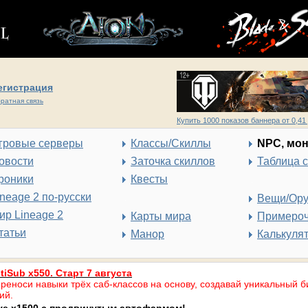
егистрация
ратная связь
Купить 1000 показов баннера от 0,41 
гровые серверы
Классы/Скиллы
NPC, мо
овости
Заточка скиллов
Таблица 
роники
Квесты
ineage 2 по-русски
Вещи/Ор
ир Lineage 2
Карты мира
Примеро
татьи
Манор
Калькуля
tiSub x550. Старт 7 августа
реноси навыки трёх саб-классов на основу, создавай уникальный б
ий.