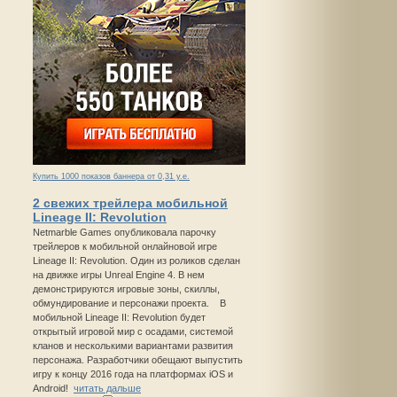
Купить 1000 показов баннера от 0,31 у.е.
2 свежих трейлера мобильной
Lineage II: Revolution
Netmarble Games опубликовала парочку
трейлеров к мобильной онлайновой игре
Lineage II: Revolution. Один из роликов сделан
на движке игры Unreal Engine 4. В нем
демонстрируются игровые зоны, скиллы,
обмундирование и персонажи проекта. В
мобильной Lineage II: Revolution будет
открытый игровой мир с осадами, системой
кланов и несколькими вариантами развития
персонажа. Разработчики обещают выпустить
игру к концу 2016 года на платформах iOS и
Android!
читать дальше