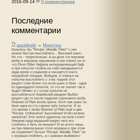
2016-09-14
0 комментариев
Последние
комментарии
aazelinski
→
Монстры
Казалось бы "Recipe: Metallic Fiber" с них
можно быстро выспойлить... Высокий шанс...
Но это - теоретически. А на деле это мерзкие
мобы в мерзком окружении и они плюют на то
что Elven Elder бафала антиоравляющий баф
и при попытке спойла на тебя накидывается
орда агров и социалов и находятся они в
неудобной локации. Вобщем, я плюнул на
попытки выспойлить с этих тварей этот
рецепт (тем более что если шанс в базе - одна
из одинадцати попыток, то это не значит так и
будет! Может и с сотни попыток не
выспойлиться! Корейский рандом! Выбил
рецепт где-то после падения сорокового моба
Shaman of Plain возле орена. Хотя там шанс по
базе одна из сто сорока трёх попыток. И за
это время с моба Shaman of Plain ещё и два
"Recipe: Oriharukon" выспойлил! И без всяких
напрягов! Этот моб в одиночку на поле стоит!
Никакая орда мурашей вокруг него его
спойлить и бить не мешает! И он всего лишь
на три левела выше этого мураша и при этом
не отравляет! Лучше "Recipe: Metallic Fiber" не
с мураша спойлить, а с шамана выбивать!