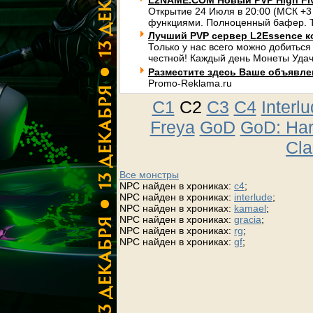
L2NAME.COM Новый PVP High Fi
Открытие 24 Июля в 20:00 (МСК +3
функциями. Полноценный бафер. Т
Лучший PVP сервер L2Essence к
Только у нас всего можно добиться
честной! Каждый день Монеты Удач
Разместите здесь Ваше объявлени
Promo-Reklama.ru
C1
C2
C3
C4
Interl
Freya
GoD
GoD: Ha
Cla
Все монстры
NPC найден в хрониках:
c4
;
NPC найден в хрониках:
interlude
;
NPC найден в хрониках:
kamael
;
NPC найден в хрониках:
gracia
;
NPC найден в хрониках:
rg
;
NPC найден в хрониках:
gf
;