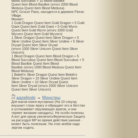
Blood Succubus + 10 Blood Basilisk
Quest Item Blood Basilisk (итого 2000 Blood
Medusa Quest Item Blood Medusa)
NPC Grocer Pano, находится в деревне Floran
Village.
Меняет:
1 Gold Dragon Quest Item Gold Dragon = 5 Gold
Giant Quest Item Gold Giant + 5 Gold Wyrm
Quest Item Gold Wyrm (итого 1000 Gold
Wyvern Quest Item Gold Wyvern)
1 Silver Dragon Quest Item Silver Dragon = 5
Silver Undine Quest Item Silver Undine + 5 Silver
Dryad Quest Item Silver Dryad
(итого 1000 Silver Unicorn Quest Item Silver
Unicorn)
1 Blood Dragon Quest Item Blood Dragon = 5
Blood Succubus Quest Item Blood Succubus + 5
Blood Basilisk Quest Item Blood
Basilisk (итого 1000 Blood Medusa Quest Item
Blood Medusa)
1 Beleth's Silver Dragon Quest Item Beleth’s
Silver Dragon = 10 Silver Undine Quest Item
Silver Undine + 10 Silver Dryad Quest
Item Silver Dryad (итого 2000 Silver Unicorn
Quest Item Silver Unicorn)
aazelinski
→
Монстры
Для магов книги мусорные (На 10 секунд
внушает страх врагу и обращает его в бегство
и успокаивает окружающих врагов, и они
теряют желание нападать). Не особо полезны.
А вот для орков увеличитьФизическую Защиту
на расходуя MP во время действия умения -
может быть полезным. На этих мобов надо
зергом ходить.