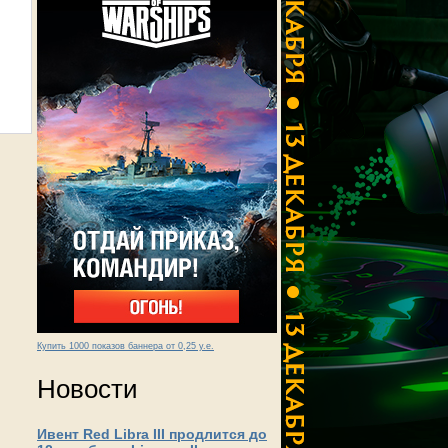
Купить 1000 показов баннера от 0,25 у.е.
Новости
Ивент Red Libra III продлится до