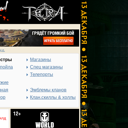
у.е.
нстры
Магазины
спойла
Спец магазины
Телепорты
ужие
чная
Эмблемы кланов
тор
Клан.скиллы & холлы
илд