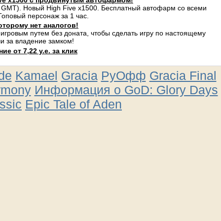
ve x1500 с продвинутым автофармом!
 GMT). Новый High Five x1500. Бесплатный автофарм со всеми
оповый персонаж за 1 час.
оторому нет аналогов!
 игровым путем без доната, чтобы сделать игру по настоящему
и за владение замком!
е от 7,22 у.е. за клик
ude
Kamael
Gracia
РуОфф
Gracia Final
rmony
Информация о GoD: Glory Days
ssic
Epic Tale of Aden