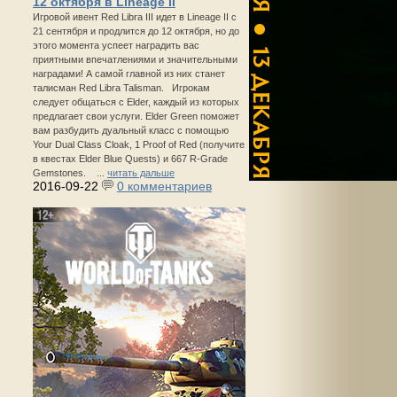
12 октября в Lineage II
Игровой ивент Red Libra III идет в Lineage II с
21 сентября и продлится до 12 октября, но до
этого момента успеет наградить вас
приятными впечатлениями и значительными
наградами! А самой главной из них станет
талисман Red Libra Talisman. Игрокам
следует общаться с Elder, каждый из которых
предлагает свои услуги. Elder Green поможет
вам разбудить дуальный класс с помощью
Your Dual Class Cloak, 1 Proof of Red (получите
в квестах Elder Blue Quests) и 667 R-Grade
Gemstones. ...
читать дальше
2016-09-22
0 комментариев