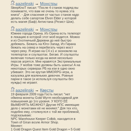
aazelinski
→
Монстры
SleepKnoT писал: "После 4 станов подряд вы
понимаете, что вам не очень то нужна эта
книга". - Для спасения от частых станов надо
делать себе сапортом Elven Elder у которой
есть магия (Баф) Антистана (Резист Шок).
aazelinski
→
Монстры
Южнее города Орена. Из Орена есть телепорт
в локацию в которой этот моб водится. Можно
и из Охотничьей Деревни до неё быстро
добежать. Бежать на Юго-Запад. Из Гирана
бежать на север и перебегать через мост
через реку. Я играю на С4 х1 и экономлю на
телепортах и соулшотах. Бегаю. И соулшоты
включаю только когда на меня несколько
персов агрятся. Мне нравятся Экстремальные
Игры. У мобов тоже должны быть шансы! А на
некоторых серверах РБ на изи в одно окно
убивают. Это не крутая MMORPG-игра, а
казуалка для маленьких девочек. Ровные
парни в такое (и используя соулшоты без
нужды) не играют.
aazelinski
→
Квесты
19 февраля 2009 года Гость писал: "нет
обмена монеты Gold Wyrm необходимой для
повышения до 1го уровня. У КОГО ЕЁ
ВЫМЕНЯТЬ МОЖНО? Другие НПС имеющие
дело с монетами её не меняют." Для тех кто,
подобно ему, столкнулся с той же проблемой,
подсказываю:
NPC Warehouse Keeper Collob, находится в
Town of Giran возле Armor Shop.
Меняет:
1 Gold Dragon Quest Item Gold Dragon = 5 Gold