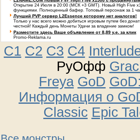
L2NAME.COM Новый PVP High Five x1500 с продвинуты
Открытие 24 Июля в 20:00 (МСК +3 GMT). Новый High Five 
функциями. Полноценный бафер. Топовый персонаж за 1 ча
Лучший PVP сервер L2Essence которому нет аналогов!
Только у нас всего можно добиться игровым путем без донат
честной! Каждый день Монеты Удачи за владение замком!
Разместите здесь Ваше объявление от 8,89 у.е. за клик
Promo-Reklama.ru
C1
C2
C3
C4
Interlud
РуОфф
Graci
Freya
GoD
GoD:
Информация о GoD
Classic
Epic Ta
Все монстры