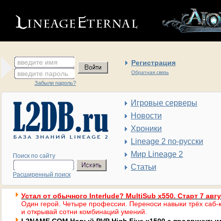
введите имя
Регистрация
введите пароль
Обратная связь
Забыли пароль?
Игровые серверы
Новости
Хроники
Lineage 2 по-русски
Мир Lineage 2
Поиск по сайту
Статьи
Расширенный поиск
Устал от обычного Interlude? MultiSub x550. Старт 7 авг
Один герой. Четыре профессии. Переноси навыки трёх саб-к
и открывай сотни комбинаций умений.