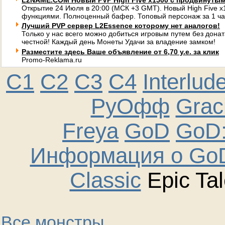
L2NAME.COM Новый PVP High Five x1500 с продвинуты
Открытие 24 Июля в 20:00 (МСК +3 GMT). Новый High Five 
функциями. Полноценный бафер. Топовый персонаж за 1 ча
Лучший PVP сервер L2Essence которому нет аналогов!
Только у нас всего можно добиться игровым путем без донат
честной! Каждый день Монеты Удачи за владение замком!
Разместите здесь Ваше объявление от 6,70 у.е. за клик
Promo-Reklama.ru
C1
C2
C3
C4
Interlud
РуОфф
Graci
Freya
GoD
GoD:
Информация о GoD
Classic
Epic Tal
Все монстры