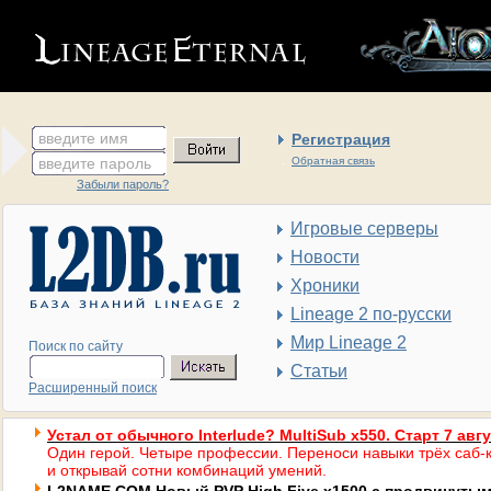
введите имя
Регистрация
введите пароль
Обратная связь
Забыли пароль?
Игровые серверы
Новости
Хроники
Lineage 2 по-русски
Мир Lineage 2
Поиск по сайту
Статьи
Расширенный поиск
Устал от обычного Interlude? MultiSub x550. Старт 7 авг
Один герой. Четыре профессии. Переноси навыки трёх саб-к
и открывай сотни комбинаций умений.