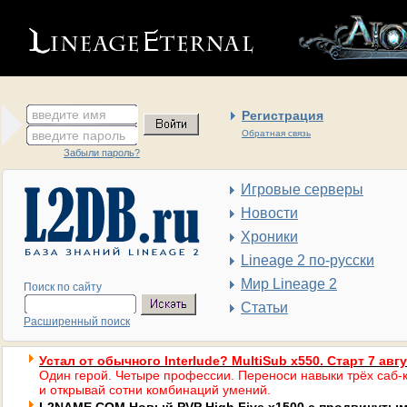
введите имя
Регистрация
введите пароль
Обратная связь
Забыли пароль?
Игровые серверы
Новости
Хроники
Lineage 2 по-русски
Мир Lineage 2
Поиск по сайту
Статьи
Расширенный поиск
Устал от обычного Interlude? MultiSub x550. Старт 7 авг
Один герой. Четыре профессии. Переноси навыки трёх саб-к
и открывай сотни комбинаций умений.