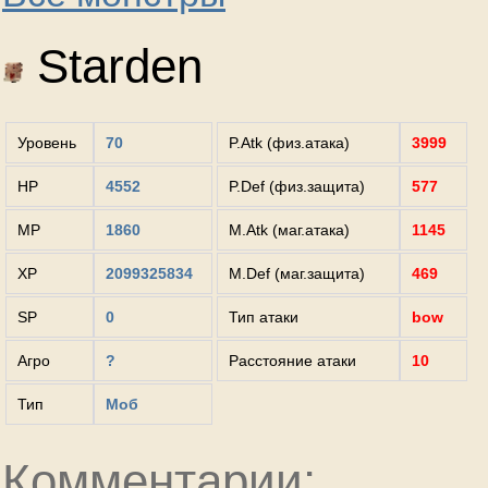
Starden
Уровень
70
P.Atk (физ.атака)
3999
HP
4552
P.Def (физ.защита)
577
MP
1860
M.Atk (маг.атака)
1145
XP
2099325834
M.Def (маг.защита)
469
SP
0
Тип атаки
bow
Агро
?
Расстояние атаки
10
Тип
Моб
Комментарии: