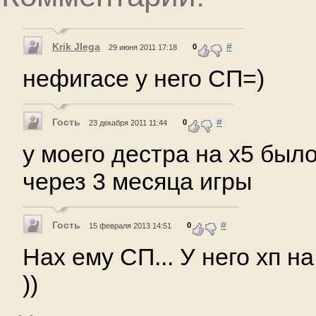
Krik JIega
#
0
29 июня 2011 17:18
нефигасе у него СП=)
Гость
#
0
23 декабря 2011 11:44
у моего дестра на х5 был
через 3 месяца игры
Гость
#
0
15 февраля 2013 14:51
Нах ему СП... У него хп на
))