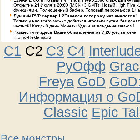
L2NAME.COM Новый PVP High Five x1500 с продвинуты
Открытие 24 Июля в 20:00 (МСК +3 GMT). Новый High Five 
функциями. Полноценный бафер. Топовый персонаж за 1 ча
Лучший PVP сервер L2Essence которому нет аналогов!
Только у нас всего можно добиться игровым путем без донат
честной! Каждый день Монеты Удачи за владение замком!
Разместите здесь Ваше объявление от 7,26 у.е. за клик
Promo-Reklama.ru
C1
C2
C3
C4
Interlud
РуОфф
Graci
Freya
GoD
GoD:
Информация о GoD
Classic
Epic Ta
Все монстры