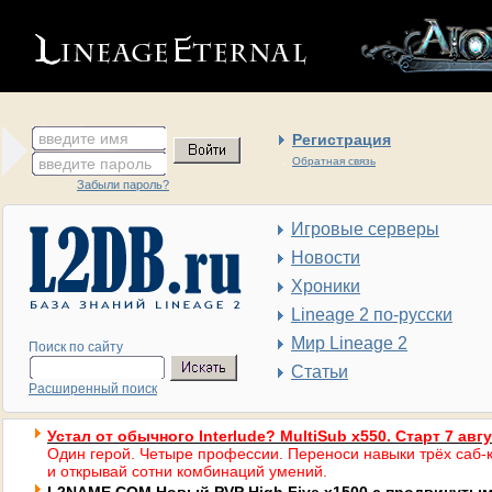
введите имя
Регистрация
введите пароль
Обратная связь
Забыли пароль?
Игровые серверы
Новости
Хроники
Lineage 2 по-русски
Мир Lineage 2
Поиск по сайту
Статьи
Расширенный поиск
Устал от обычного Interlude? MultiSub x550. Старт 7 авг
Один герой. Четыре профессии. Переноси навыки трёх саб-к
и открывай сотни комбинаций умений.