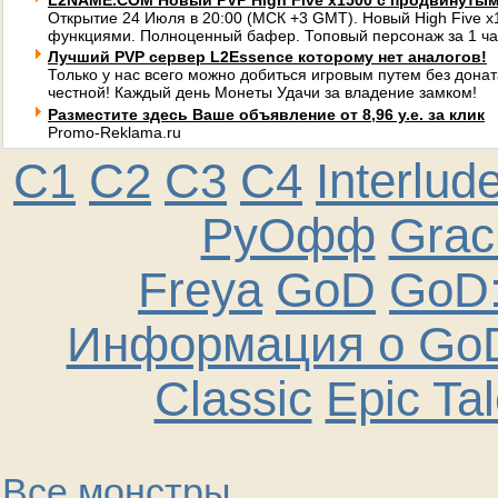
L2NAME.COM Новый PVP High Five x1500 с продвинуты
Открытие 24 Июля в 20:00 (МСК +3 GMT). Новый High Five 
функциями. Полноценный бафер. Топовый персонаж за 1 ча
Лучший PVP сервер L2Essence которому нет аналогов!
Только у нас всего можно добиться игровым путем без донат
честной! Каждый день Монеты Удачи за владение замком!
Разместите здесь Ваше объявление от 8,96 у.е. за клик
Promo-Reklama.ru
C1
C2
C3
C4
Interlud
РуОфф
Graci
Freya
GoD
GoD:
Информация о GoD
Classic
Epic Ta
Все монстры