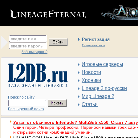
введите имя
Регистрация
введите пароль
Обратная связь
Забыли пароль?
Игровые серверы
Новости
Хроники
Lineage 2 по-русски
Мир Lineage 2
Поиск по сайту
Статьи
Расширенный поиск
Устал от обычного Interlude? MultiSub x550. Старт 7 авг
Один герой. Четыре профессии. Переноси навыки трёх саб-к
и открывай сотни комбинаций умений.