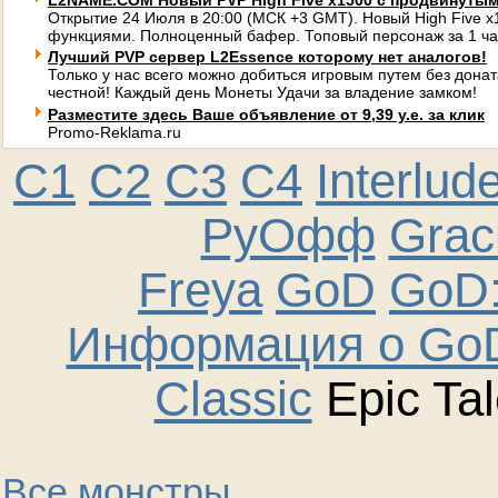
L2NAME.COM Новый PVP High Five x1500 с продвинуты
Открытие 24 Июля в 20:00 (МСК +3 GMT). Новый High Five 
функциями. Полноценный бафер. Топовый персонаж за 1 ча
Лучший PVP сервер L2Essence которому нет аналогов!
Только у нас всего можно добиться игровым путем без донат
честной! Каждый день Монеты Удачи за владение замком!
Разместите здесь Ваше объявление от 9,39 у.е. за клик
Promo-Reklama.ru
C1
C2
C3
C4
Interlud
РуОфф
Graci
Freya
GoD
GoD:
Информация о GoD
Classic
Epic Tal
Все монстры