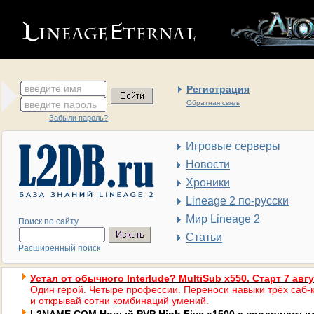
введите имя
Регистрация
введите пароль
Обратная связь
Забыли пароль?
Игровые серверы
Новости
Хроники
Lineage 2 по-русски
Мир Lineage 2
Поиск по сайту
Статьи
Расширенный поиск
Устал от обычного Interlude? MultiSub x550. Старт 7 авг
Один герой. Четыре профессии. Переноси навыки трёх саб-к
и открывай сотни комбинаций умений.