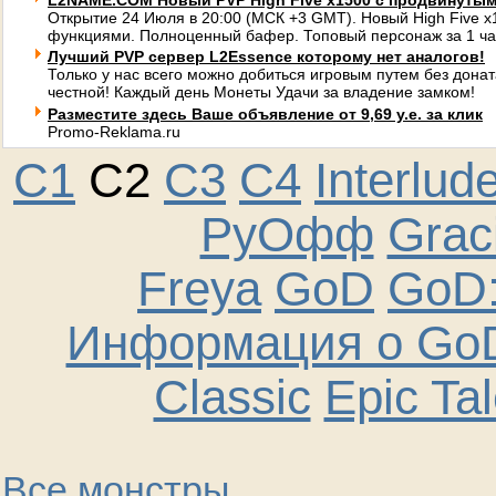
L2NAME.COM Новый PVP High Five x1500 с продвинуты
Открытие 24 Июля в 20:00 (МСК +3 GMT). Новый High Five 
функциями. Полноценный бафер. Топовый персонаж за 1 ча
Лучший PVP сервер L2Essence которому нет аналогов!
Только у нас всего можно добиться игровым путем без донат
честной! Каждый день Монеты Удачи за владение замком!
Разместите здесь Ваше объявление от 9,69 у.е. за клик
Promo-Reklama.ru
C1
C2
C3
C4
Interlud
РуОфф
Graci
Freya
GoD
GoD:
Информация о GoD
Classic
Epic Ta
Все монстры