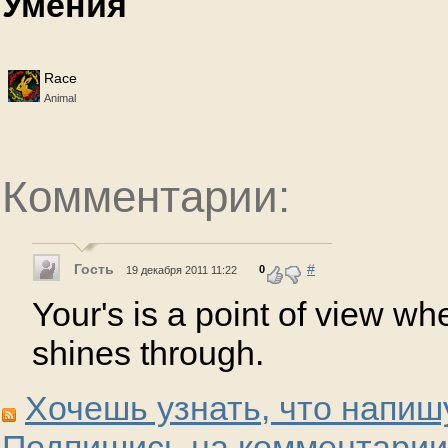
Умения
Race
Animal
Комментарии:
Гость
#
0
19 декабря 2011 11:22
Your's is a point of view whe
shines through.
Хочешь узнать, что напиш
Подпишись на комментарии