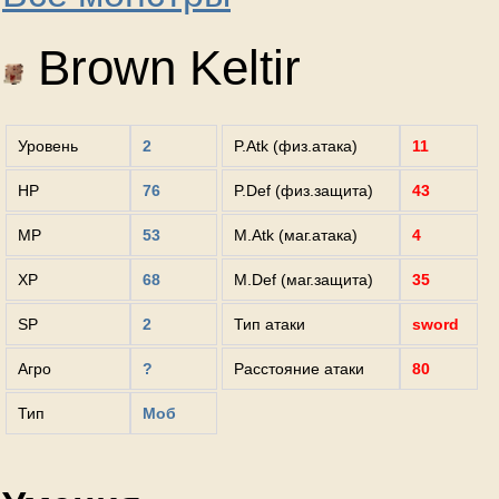
Brown Keltir
Уровень
2
P.Atk (физ.атака)
11
HP
76
P.Def (физ.защита)
43
MP
53
M.Atk (маг.атака)
4
XP
68
M.Def (маг.защита)
35
SP
2
Тип атаки
sword
Агро
?
Расстояние атаки
80
Тип
Моб