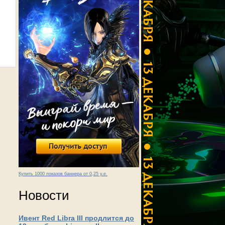
Купить 1000 показов баннера от 0,25 у.е.
Новости
Ивент Red Libra III продлится до