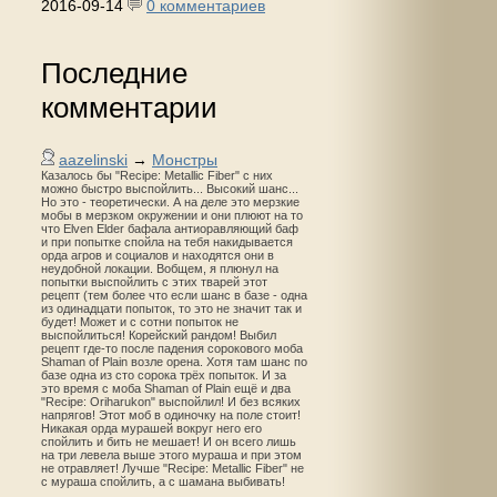
2016-09-14
0 комментариев
Последние
комментарии
aazelinski
→
Монстры
Казалось бы "Recipe: Metallic Fiber" с них
можно быстро выспойлить... Высокий шанс...
Но это - теоретически. А на деле это мерзкие
мобы в мерзком окружении и они плюют на то
что Elven Elder бафала антиоравляющий баф
и при попытке спойла на тебя накидывается
орда агров и социалов и находятся они в
неудобной локации. Вобщем, я плюнул на
попытки выспойлить с этих тварей этот
рецепт (тем более что если шанс в базе - одна
из одинадцати попыток, то это не значит так и
будет! Может и с сотни попыток не
выспойлиться! Корейский рандом! Выбил
рецепт где-то после падения сорокового моба
Shaman of Plain возле орена. Хотя там шанс по
базе одна из сто сорока трёх попыток. И за
это время с моба Shaman of Plain ещё и два
"Recipe: Oriharukon" выспойлил! И без всяких
напрягов! Этот моб в одиночку на поле стоит!
Никакая орда мурашей вокруг него его
спойлить и бить не мешает! И он всего лишь
на три левела выше этого мураша и при этом
не отравляет! Лучше "Recipe: Metallic Fiber" не
с мураша спойлить, а с шамана выбивать!