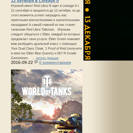
12 октября в Lineage II
Игровой ивент Red Libra III идет в Lineage II с
21 сентября и продлится до 12 октября, но до
этого момента успеет наградить вас
приятными впечатлениями и значительными
наградами! А самой главной из них станет
талисман Red Libra Talisman. Игрокам
следует общаться с Elder, каждый из которых
предлагает свои услуги. Elder Green поможет
вам разбудить дуальный класс с помощью
Your Dual Class Cloak, 1 Proof of Red (получите
в квестах Elder Blue Quests) и 667 R-Grade
Gemstones. ...
читать дальше
2016-09-22
0 комментариев