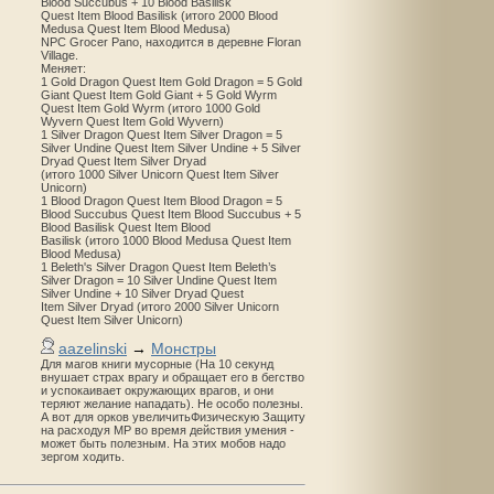
Blood Succubus + 10 Blood Basilisk
Quest Item Blood Basilisk (итого 2000 Blood
Medusa Quest Item Blood Medusa)
NPC Grocer Pano, находится в деревне Floran
Village.
Меняет:
1 Gold Dragon Quest Item Gold Dragon = 5 Gold
Giant Quest Item Gold Giant + 5 Gold Wyrm
Quest Item Gold Wyrm (итого 1000 Gold
Wyvern Quest Item Gold Wyvern)
1 Silver Dragon Quest Item Silver Dragon = 5
Silver Undine Quest Item Silver Undine + 5 Silver
Dryad Quest Item Silver Dryad
(итого 1000 Silver Unicorn Quest Item Silver
Unicorn)
1 Blood Dragon Quest Item Blood Dragon = 5
Blood Succubus Quest Item Blood Succubus + 5
Blood Basilisk Quest Item Blood
Basilisk (итого 1000 Blood Medusa Quest Item
Blood Medusa)
1 Beleth's Silver Dragon Quest Item Beleth’s
Silver Dragon = 10 Silver Undine Quest Item
Silver Undine + 10 Silver Dryad Quest
Item Silver Dryad (итого 2000 Silver Unicorn
Quest Item Silver Unicorn)
aazelinski
→
Монстры
Для магов книги мусорные (На 10 секунд
внушает страх врагу и обращает его в бегство
и успокаивает окружающих врагов, и они
теряют желание нападать). Не особо полезны.
А вот для орков увеличитьФизическую Защиту
на расходуя MP во время действия умения -
может быть полезным. На этих мобов надо
зергом ходить.