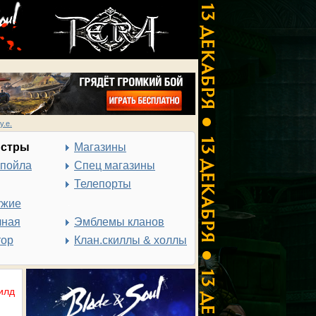
у.е.
нстры
Магазины
спойла
Спец магазины
Телепорты
ужие
чная
Эмблемы кланов
тор
Клан.скиллы & холлы
илд