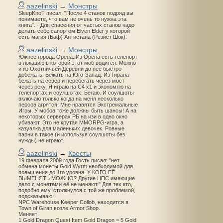
aazelinski
→
Монстры
SleepKnoT писал: "После 4 станов подряд вы
понимаете, что вам не очень то нужна эта
книга". - Для спасения от частых станов надо
делать себе сапортом Elven Elder у которой
есть магия (Баф) Антистана (Резист Шок).
aazelinski
→
Монстры
Южнее города Орена. Из Орена есть телепорт
в локацию в которой этот моб водится. Можно
и из Охотничьей Деревни до неё быстро
добежать. Бежать на Юго-Запад. Из Гирана
бежать на север и перебегать через мост
через реку. Я играю на С4 х1 и экономлю на
телепортах и соулшотах. Бегаю. И соулшоты
включаю только когда на меня несколько
персов агрятся. Мне нравятся Экстремальные
Игры. У мобов тоже должны быть шансы! А на
некоторых серверах РБ на изи в одно окно
убивают. Это не крутая MMORPG-игра, а
казуалка для маленьких девочек. Ровные
парни в такое (и используя соулшоты без
нужды) не играют.
aazelinski
→
Квесты
19 февраля 2009 года Гость писал: "нет
обмена монеты Gold Wyrm необходимой для
повышения до 1го уровня. У КОГО ЕЁ
ВЫМЕНЯТЬ МОЖНО? Другие НПС имеющие
дело с монетами её не меняют." Для тех кто,
подобно ему, столкнулся с той же проблемой,
подсказываю:
NPC Warehouse Keeper Collob, находится в
Town of Giran возле Armor Shop.
Меняет:
1 Gold Dragon Quest Item Gold Dragon = 5 Gold