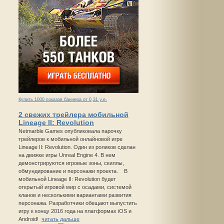
Купить 1000 показов баннера от 0,31 у.е.
2 свежих трейлера мобильной
Lineage II: Revolution
Netmarble Games опубликовала парочку
трейлеров к мобильной онлайновой игре
Lineage II: Revolution. Один из роликов сделан
на движке игры Unreal Engine 4. В нем
демонстрируются игровые зоны, скиллы,
обмундирование и персонажи проекта. В
мобильной Lineage II: Revolution будет
открытый игровой мир с осадами, системой
кланов и несколькими вариантами развития
персонажа. Разработчики обещают выпустить
игру к концу 2016 года на платформах iOS и
Android!
читать дальше