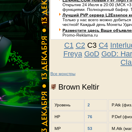
L2NAME.COM Новый PVP High Fi
Открытие 24 Июля в 20:00 (МСК +3
функциями. Полноценный бафер. Т
Лучший PVP сервер L2Essence к
Только у нас всего можно добиться
честной! Каждый день Монеты Удач
Разместите здесь Ваше объявлени
Promo-Reklama.ru
C1
C2
C3
C4
Interl
Freya
GoD
GoD: Ha
Cla
Все монстры
Brown Keltir
Уровень
2
P.Atk (физ
HP
76
P.Def (фи
MP
53
M.Atk (маг