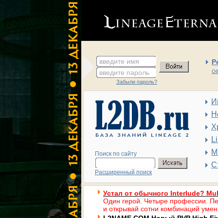
введите имя
Р
введите пароль
Об
Забыли пароль?
И
Н
Х
L
М
Поиск по сайту
С
Расширенный поиск
Устал от обычного Interlude? Mul
Один герой. Четыре профессии. Пе
и открывай сотни комбинаций умен