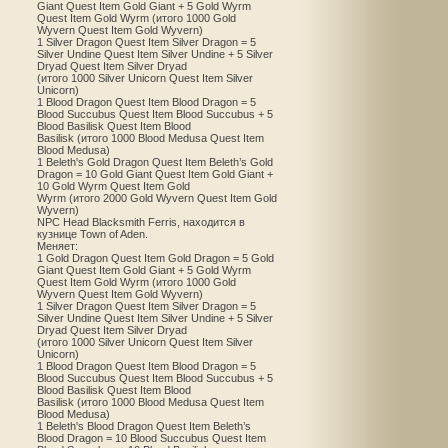
Giant Quest Item Gold Giant + 5 Gold Wyrm
Quest Item Gold Wyrm (итого 1000 Gold
Wyvern Quest Item Gold Wyvern)
1 Silver Dragon Quest Item Silver Dragon = 5
Silver Undine Quest Item Silver Undine + 5 Silver
Dryad Quest Item Silver Dryad
(итого 1000 Silver Unicorn Quest Item Silver
Unicorn)
1 Blood Dragon Quest Item Blood Dragon = 5
Blood Succubus Quest Item Blood Succubus + 5
Blood Basilisk Quest Item Blood
Basilisk (итого 1000 Blood Medusa Quest Item
Blood Medusa)
1 Beleth's Gold Dragon Quest Item Beleth’s Gold
Dragon = 10 Gold Giant Quest Item Gold Giant +
10 Gold Wyrm Quest Item Gold
Wyrm (итого 2000 Gold Wyvern Quest Item Gold
Wyvern)
NPC Head Blacksmith Ferris, находится в
кузнице Town of Aden.
Меняет:
1 Gold Dragon Quest Item Gold Dragon = 5 Gold
Giant Quest Item Gold Giant + 5 Gold Wyrm
Quest Item Gold Wyrm (итого 1000 Gold
Wyvern Quest Item Gold Wyvern)
1 Silver Dragon Quest Item Silver Dragon = 5
Silver Undine Quest Item Silver Undine + 5 Silver
Dryad Quest Item Silver Dryad
(итого 1000 Silver Unicorn Quest Item Silver
Unicorn)
1 Blood Dragon Quest Item Blood Dragon = 5
Blood Succubus Quest Item Blood Succubus + 5
Blood Basilisk Quest Item Blood
Basilisk (итого 1000 Blood Medusa Quest Item
Blood Medusa)
1 Beleth's Blood Dragon Quest Item Beleth’s
Blood Dragon = 10 Blood Succubus Quest Item