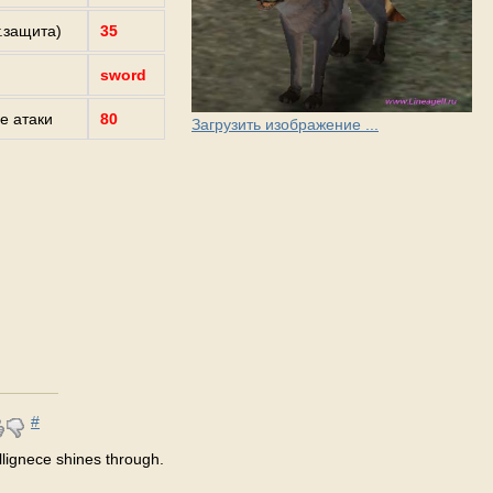
г.защита)
35
sword
е атаки
80
Загрузить изображение ...
#
nllignece shines through.