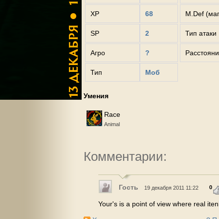
XP
68
M.Def (ма
SP
2
Тип атаки
Агро
?
Расстояни
Тип
Моб
Умения
Race
Animal
Комментарии:
Гость
0
19 декабря 2011 11:22
Your's is a point of view where real ite