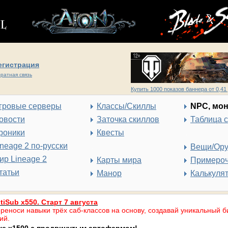
егистрация
ратная связь
Купить 1000 показов баннера от 0,41 
гровые серверы
Классы/Скиллы
NPC, мо
овости
Заточка скиллов
Таблица 
роники
Квесты
ineage 2 по-русски
Вещи/Ор
ир Lineage 2
Карты мира
Примеро
татьи
Манор
Калькуля
tiSub x550. Старт 7 августа
реноси навыки трёх саб-классов на основу, создавай уникальный б
ий.