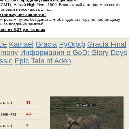
ve x1500 с продвинутым автофармом!
 GMT). Новый High Five x1500. Бесплатный автофарм со всеми
оповый персонаж за 1 час.
оторому нет аналогов!
 игровым путем без доната, чтобы сделать игру по настоящему
и за владение замком!
е от 5,37 у.е. за клик
ude
Kamael
Gracia
РуОфф
Gracia Final
rmony
Информация о GoD: Glory Days
ssic
Epic Tale of Aden
.атака)
11
з.защита)
43
.атака)
4