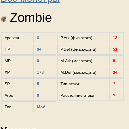
Zombie
Уровень
6
P.Atk (физ.атака)
13
HP
94
P.Def (физ.защита)
51
MP
0
M.Atk (маг.атака)
9
XP
178
M.Def (маг.защита)
34
SP
5
Тип атаки
?
Агро
0
Расстояние атаки
?
Тип
Моб