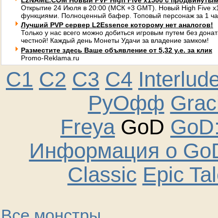
L2NAME.COM Новый PVP High Five x1500 с продвинуты
Открытие 24 Июля в 20:00 (МСК +3 GMT). Новый High Five 
функциями. Полноценный бафер. Топовый персонаж за 1 ча
Лучший PVP сервер L2Essence которому нет аналогов!
Только у нас всего можно добиться игровым путем без донат
честной! Каждый день Монеты Удачи за владение замком!
Разместите здесь Ваше объявление от 5,32 у.е. за клик
Promo-Reklama.ru
C1
C2
C3
C4
Interlud
РуОфф
Graci
Freya
GoD
GoD:
Информация о GoD
Classic
Epic Ta
Все монстры