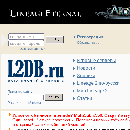
введите имя
Регистрация
введите пароль
Обратная связь
Забыли пароль?
Игровые серверы
Новости
Хроники
Lineage 2 по-русски
Мир Lineage 2
Поиск по сайту
Статьи
Расширенный поиск
Устал от обычного Interlude? MultiSub x550. Старт 7 авг
Один герой. Четыре профессии. Переноси навыки трёх саб-к
и открывай сотни комбинаций умений.