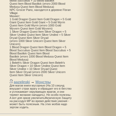
Blood Succubus + 10 Blood Basilisk
Quest Item Blood Basilisk (итого 2000 Blood
Medusa Quest Item Blood Medusa)
NPC Grocer Pano, находится в деревне Floran
Village.
Меняет:
1 Gold Dragon Quest Item Gold Dragon = 5 Gold
Giant Quest Item Gold Giant + 5 Gold Wyrm
Quest Item Gold Wyrm (итого 1000 Gold
Wyvern Quest Item Gold Wyvern)
1 Silver Dragon Quest Item Silver Dragon = 5
Silver Undine Quest Item Silver Undine + 5 Silver
Dryad Quest Item Silver Dryad
(итого 1000 Silver Unicorn Quest Item Silver
Unicorn)
1 Blood Dragon Quest Item Blood Dragon = 5
Blood Succubus Quest Item Blood Succubus + 5
Blood Basilisk Quest Item Blood
Basilisk (итого 1000 Blood Medusa Quest Item
Blood Medusa)
1 Beleth's Silver Dragon Quest Item Beleth’s
Silver Dragon = 10 Silver Undine Quest Item
Silver Undine + 10 Silver Dryad Quest
Item Silver Dryad (итого 2000 Silver Unicorn
Quest Item Silver Unicorn)
aazelinski
→
Монстры
Для магов книги мусорные (На 10 секунд
внушает страх врагу и обращает его в бегство
и успокаивает окружающих врагов, и они
теряют желание нападать). Не особо полезны.
А вот для орков увеличитьФизическую Защиту
на расходуя MP во время действия умения -
может быть полезным. На этих мобов надо
зергом ходить.