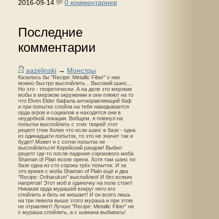
2016-09-14
0 комментариев
Последние
комментарии
aazelinski
→
Монстры
Казалось бы "Recipe: Metallic Fiber" с них
можно быстро выспойлить... Высокий шанс...
Но это - теоретически. А на деле это мерзкие
мобы в мерзком окружении и они плюют на то
что Elven Elder бафала антиоравляющий баф
и при попытке спойла на тебя накидывается
орда агров и социалов и находятся они в
неудобной локации. Вобщем, я плюнул на
попытки выспойлить с этих тварей этот
рецепт (тем более что если шанс в базе - одна
из одинадцати попыток, то это не значит так и
будет! Может и с сотни попыток не
выспойлиться! Корейский рандом! Выбил
рецепт где-то после падения сорокового моба
Shaman of Plain возле орена. Хотя там шанс по
базе одна из сто сорока трёх попыток. И за
это время с моба Shaman of Plain ещё и два
"Recipe: Oriharukon" выспойлил! И без всяких
напрягов! Этот моб в одиночку на поле стоит!
Никакая орда мурашей вокруг него его
спойлить и бить не мешает! И он всего лишь
на три левела выше этого мураша и при этом
не отравляет! Лучше "Recipe: Metallic Fiber" не
с мураша спойлить, а с шамана выбивать!