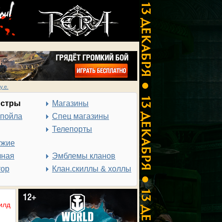
у.е.
нстры
Магазины
спойла
Спец магазины
Телепорты
ужие
чная
Эмблемы кланов
тор
Клан.скиллы & холлы
илд