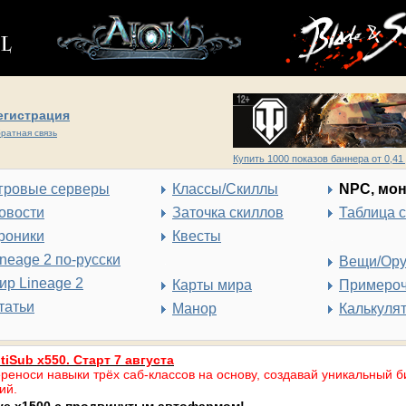
егистрация
ратная связь
Купить 1000 показов баннера от 0,41 
гровые серверы
Классы/Скиллы
NPC, мо
овости
Заточка скиллов
Таблица 
роники
Квесты
ineage 2 по-русски
Вещи/Ор
ир Lineage 2
Карты мира
Примеро
татьи
Манор
Калькуля
tiSub x550. Старт 7 августа
реноси навыки трёх саб-классов на основу, создавай уникальный б
ий.