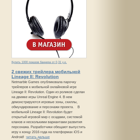
Купить 1000 показов баннера от 0,31 у.е.
2 свежих трейлера мобильной
Lineage II: Revolution
Netmarble Games опубликовала парочку
трейлеров к мобильной онлайновой игре
Lineage II: Revolution. Один из роликов сделан
на движке игры Unreal Engine 4. В нем
демонстрируются игровые зоны, скиллы,
обмундирование и персонажи проекта. В
мобильной Lineage II: Revolution будет
открытый игровой мир с осадами, системой
кланов и несколькими вариантами развития
персонажа. Разработчики обещают выпустить
игру к концу 2016 года на платформах iOS и
Android!
читать дальше