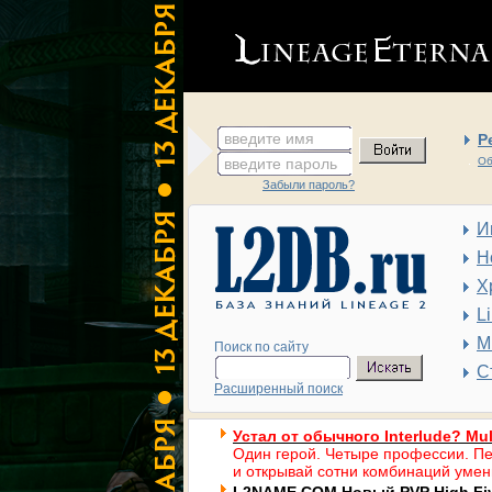
введите имя
Р
введите пароль
Об
Забыли пароль?
И
Н
Х
L
М
Поиск по сайту
С
Расширенный поиск
Устал от обычного Interlude? Mul
Один герой. Четыре профессии. Пе
и открывай сотни комбинаций умен