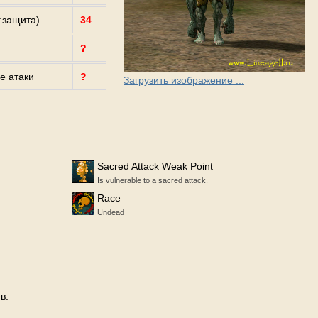
г.защита)
34
?
е атаки
?
Загрузить изображение ...
Sacred Attack Weak Point
Is vulnerable to a sacred attack.
Race
Undead
в.