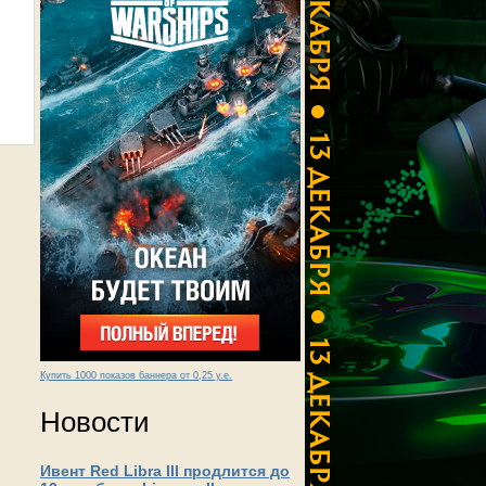
Купить 1000 показов баннера от 0,25 у.е.
Новости
Ивент Red Libra III продлится до