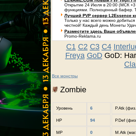
L2NAME.COM Новый PVP High Fi
Открытие 24 Июля в 20:00 (МСК +3
функциями. Полноценный бафер. Т
Лучший PVP сервер L2Essence к
Только у нас всего можно добиться
честной! Каждый день Монеты Удач
Разместите здесь Ваше объявлени
Promo-Reklama.ru
C1
C2
C3
C4
Interl
Freya
GoD
GoD: Ha
Cla
Все монстры
Zombie
Уровень
6
P.Atk (физ
HP
94
P.Def (фи
MP
0
M.Atk (маг