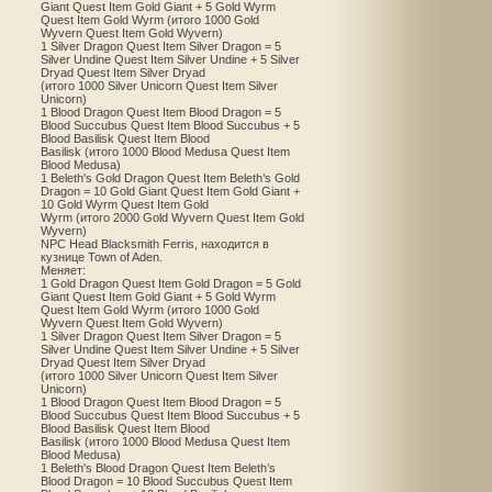
Giant Quest Item Gold Giant + 5 Gold Wyrm
Quest Item Gold Wyrm (итого 1000 Gold
Wyvern Quest Item Gold Wyvern)
1 Silver Dragon Quest Item Silver Dragon = 5
Silver Undine Quest Item Silver Undine + 5 Silver
Dryad Quest Item Silver Dryad
(итого 1000 Silver Unicorn Quest Item Silver
Unicorn)
1 Blood Dragon Quest Item Blood Dragon = 5
Blood Succubus Quest Item Blood Succubus + 5
Blood Basilisk Quest Item Blood
Basilisk (итого 1000 Blood Medusa Quest Item
Blood Medusa)
1 Beleth's Gold Dragon Quest Item Beleth’s Gold
Dragon = 10 Gold Giant Quest Item Gold Giant +
10 Gold Wyrm Quest Item Gold
Wyrm (итого 2000 Gold Wyvern Quest Item Gold
Wyvern)
NPC Head Blacksmith Ferris, находится в
кузнице Town of Aden.
Меняет:
1 Gold Dragon Quest Item Gold Dragon = 5 Gold
Giant Quest Item Gold Giant + 5 Gold Wyrm
Quest Item Gold Wyrm (итого 1000 Gold
Wyvern Quest Item Gold Wyvern)
1 Silver Dragon Quest Item Silver Dragon = 5
Silver Undine Quest Item Silver Undine + 5 Silver
Dryad Quest Item Silver Dryad
(итого 1000 Silver Unicorn Quest Item Silver
Unicorn)
1 Blood Dragon Quest Item Blood Dragon = 5
Blood Succubus Quest Item Blood Succubus + 5
Blood Basilisk Quest Item Blood
Basilisk (итого 1000 Blood Medusa Quest Item
Blood Medusa)
1 Beleth's Blood Dragon Quest Item Beleth’s
Blood Dragon = 10 Blood Succubus Quest Item