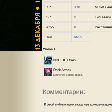
XP
178
M.Def (ма
SP
5
Тип атаки
Агро
0
Расстояни
Тип
Моб
Умения
NPC HP Drain
Dark Attack
Launches a dark attack.
Комментарии:
К этой публикации пока нет комментарие