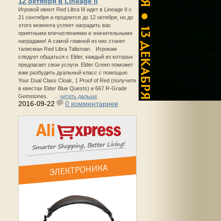
12 октября в Lineage II
Игровой ивент Red Libra III идет в Lineage II с
21 сентября и продлится до 12 октября, но до
этого момента успеет наградить вас
приятными впечатлениями и значительными
наградами! А самой главной из них станет
талисман Red Libra Talisman. Игрокам
следует общаться с Elder, каждый из которых
предлагает свои услуги. Elder Green поможет
вам разбудить дуальный класс с помощью
Your Dual Class Cloak, 1 Proof of Red (получите
в квестах Elder Blue Quests) и 667 R-Grade
Gemstones. ...
читать дальше
2016-09-22
0 комментариев