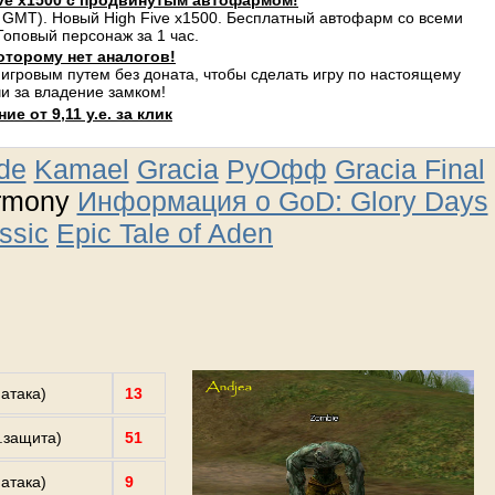
ve x1500 с продвинутым автофармом!
 GMT). Новый High Five x1500. Бесплатный автофарм со всеми
оповый персонаж за 1 час.
оторому нет аналогов!
 игровым путем без доната, чтобы сделать игру по настоящему
и за владение замком!
е от 9,11 у.е. за клик
ude
Kamael
Gracia
РуОфф
Gracia Final
rmony
Информация о GoD: Glory Days
ssic
Epic Tale of Aden
.атака)
13
з.защита)
51
.атака)
9