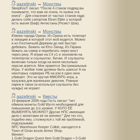
aazelinski
→
Монстры
SleepKnoT писал: "После 4 станов подряд вы
понимаете, что вам не очень то нужна эта
книга". - Для спасения от частых станов надо
делать себе сапортом Elven Elder у которой
есть магия (Баф) Антистана (Резист Шок).
aazelinski
→
Монстры
Южнее города Орена. Из Орена есть телепорт
в локацию в которой этот моб водится. Можно
и из Охотничьей Деревни до неё быстро
добежать. Бежать на Юго-Запад. Из Гирана
бежать на север и перебегать через мост
через реку. Я играю на С4 х1 и экономлю на
телепортах и соулшотах. Бегаю. И соулшоты
включаю только когда на меня несколько
персов агрятся. Мне нравятся Экстремальные
Игры. У мобов тоже должны быть шансы! А на
некоторых серверах РБ на изи в одно окно
убивают. Это не крутая MMORPG-игра, а
казуалка для маленьких девочек. Ровные
парни в такое (и используя соулшоты без
нужды) не играют.
aazelinski
→
Квесты
19 февраля 2009 года Гость писал: "нет
обмена монеты Gold Wyrm необходимой для
повышения до 1го уровня. У КОГО ЕЁ
ВЫМЕНЯТЬ МОЖНО? Другие НПС имеющие
дело с монетами её не меняют." Для тех кто,
подобно ему, столкнулся с той же проблемой,
подсказываю:
NPC Warehouse Keeper Collob, находится в
Town of Giran возле Armor Shop.
Меняет:
1 Gold Dragon Quest Item Gold Dragon = 5 Gold