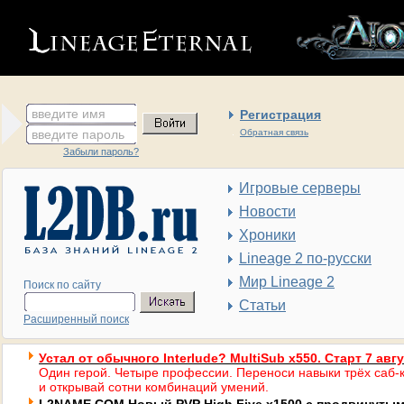
введите имя
Регистрация
введите пароль
Обратная связь
Забыли пароль?
Игровые серверы
Новости
Хроники
Lineage 2 по-русски
Мир Lineage 2
Поиск по сайту
Статьи
Расширенный поиск
Устал от обычного Interlude? MultiSub x550. Старт 7 авг
Один герой. Четыре профессии. Переноси навыки трёх саб-к
и открывай сотни комбинаций умений.