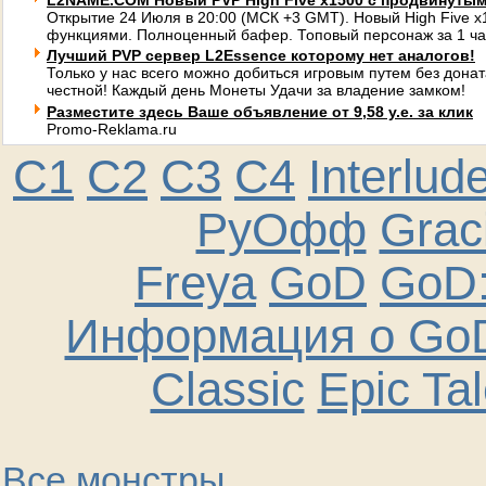
L2NAME.COM Новый PVP High Five x1500 с продвинуты
Открытие 24 Июля в 20:00 (МСК +3 GMT). Новый High Five 
функциями. Полноценный бафер. Топовый персонаж за 1 ча
Лучший PVP сервер L2Essence которому нет аналогов!
Только у нас всего можно добиться игровым путем без донат
честной! Каждый день Монеты Удачи за владение замком!
Разместите здесь Ваше объявление от 9,58 у.е. за клик
Promo-Reklama.ru
C1
C2
C3
C4
Interlud
РуОфф
Graci
Freya
GoD
GoD:
Информация о GoD
Classic
Epic Ta
Все монстры