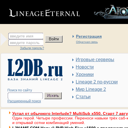
введите имя
Регистрация
введите пароль
Обратная связь
Забыли пароль?
Игровые серверы
Новости
Хроники
Lineage 2 по-русски
Мир Lineage 2
Поиск по сайту
Статьи
Расширенный поиск
Устал от обычного Interlude? MultiSub x550. Старт 7 авг
Один герой. Четыре профессии. Переноси навыки трёх саб-к
и открывай сотни комбинаций умений.