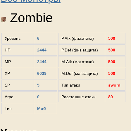
Zombie
Уровень
6
P.Atk (физ.атака)
500
HP
2444
P.Def (физ.защита)
500
MP
2444
M.Atk (маг.атака)
500
XP
6039
M.Def (маг.защита)
500
SP
5
Тип атаки
sword
Агро
0
Расстояние атаки
80
Тип
Моб