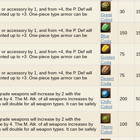
 or accessory by 1, and from +4, the P. Def will
30
1
hanted up to +3. One-piece type armor can be
Great
Cobol
 or accessory by 1, and from +4, the P. Def will
150
1
hanted up to +3. One-piece type armor can be
Blue
Coda
 or accessory by 1, and from +4, the P. Def will
75
1
hanted up to +3. One-piece type armor can be
Golden
Coda
 or accessory by 1, and from +4, the P. Def will
75
1
hanted up to +3. One-piece type armor can be
Desert
Coda
grade weapons will increase by 2 with the
se by 4. The M. Atk. of all weapons increases by
200
5
Chilly
 will double for all weapon types. It can be safely
Cobol
grade weapons will increase by 2 with the
se by 4. The M. Atk. of all weapons increases by
100
5
Thorn
 will double for all weapon types. It can be safely
Cobol