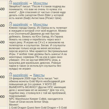
aazelinski
→
Монстры
SleepKnoT писал: "После 4 станов подряд вы
500
понимаете, что вам не очень то нужна эта
книга". - Для спасения от частых станов надо
делать себе сапортом Elven Elder у которой
есть магия (Баф) Антистана (Резист Шок).
aazelinski
→
Монстры
500
Южнее города Орена. Из Орена есть телепорт
в локацию в которой этот моб водится. Можно
и из Охотничьей Деревни до неё быстро
добежать. Бежать на Юго-Запад. Из Гирана
бежать на север и перебегать через мост
500
через реку. Я играю на С4 х1 и экономлю на
телепортах и соулшотах. Бегаю. И соулшоты
включаю только когда на меня несколько
персов агрятся. Мне нравятся Экстремальные
Игры. У мобов тоже должны быть шансы! А на
некоторых серверах РБ на изи в одно окно
500
убивают. Это не крутая MMORPG-игра, а
казуалка для маленьких девочек. Ровные
парни в такое (и используя соулшоты без
нужды) не играют.
aazelinski
→
Квесты
000
19 февраля 2009 года Гость писал: "нет
обмена монеты Gold Wyrm необходимой для
повышения до 1го уровня. У КОГО ЕЁ
ВЫМЕНЯТЬ МОЖНО? Другие НПС имеющие
дело с монетами её не меняют." Для тех кто,
подобно ему, столкнулся с той же проблемой,
подсказываю:
000
NPC Warehouse Keeper Collob, находится в
Town of Giran возле Armor Shop.
Меняет:
1 Gold Dragon Quest Item Gold Dragon = 5 Gold