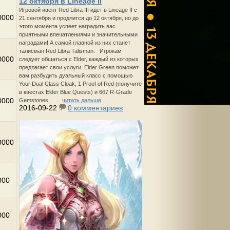
12 октября в Lineage II
Игровой ивент Red Libra III идет в Lineage II с
0000
21 сентября и продлится до 12 октября, но до
этого момента успеет наградить вас
приятными впечатлениями и значительными
наградами! А самой главной из них станет
талисман Red Libra Talisman. Игрокам
0000
следует общаться с Elder, каждый из которых
предлагает свои услуги. Elder Green поможет
вам разбудить дуальный класс с помощью
Your Dual Class Cloak, 1 Proof of Red (получите
в квестах Elder Blue Quests) и 667 R-Grade
0000
Gemstones. ...
читать дальше
2016-09-22
0 комментариев
0000
000
000