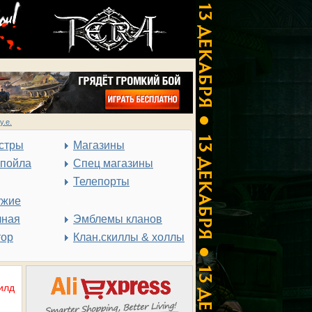
у.е.
стры
Магазины
спойла
Спец магазины
Телепорты
ужие
чная
Эмблемы кланов
тор
Клан.скиллы & холлы
илд