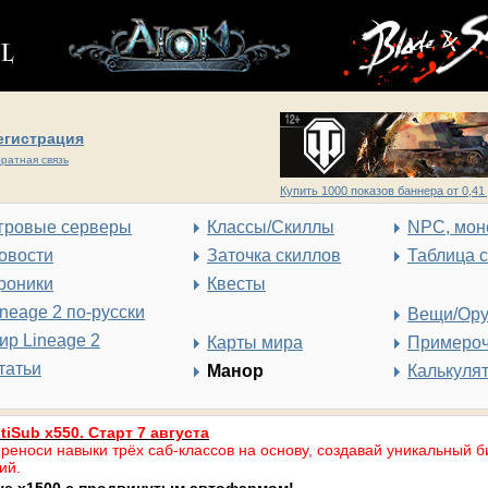
егистрация
ратная связь
Купить 1000 показов баннера от 0,41 
гровые серверы
Классы/Скиллы
NPC, мон
овости
Заточка скиллов
Таблица 
роники
Квесты
ineage 2 по-русски
Вещи/Ор
ир Lineage 2
Карты мира
Примеро
татьи
Манор
Калькуля
tiSub x550. Старт 7 августа
реноси навыки трёх саб-классов на основу, создавай уникальный б
ий.