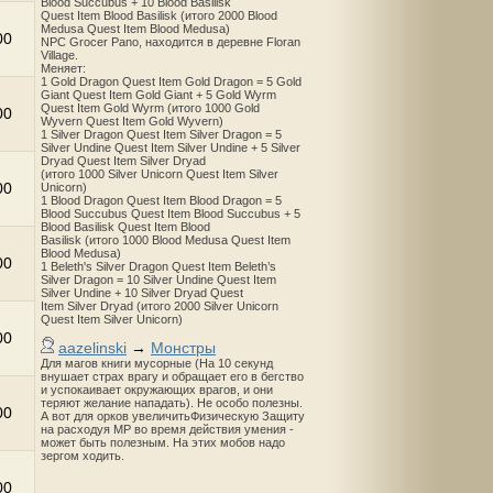
Blood Succubus + 10 Blood Basilisk
Quest Item Blood Basilisk (итого 2000 Blood
Medusa Quest Item Blood Medusa)
00
NPC Grocer Pano, находится в деревне Floran
Village.
Меняет:
1 Gold Dragon Quest Item Gold Dragon = 5 Gold
Giant Quest Item Gold Giant + 5 Gold Wyrm
Quest Item Gold Wyrm (итого 1000 Gold
00
Wyvern Quest Item Gold Wyvern)
1 Silver Dragon Quest Item Silver Dragon = 5
Silver Undine Quest Item Silver Undine + 5 Silver
Dryad Quest Item Silver Dryad
(итого 1000 Silver Unicorn Quest Item Silver
00
Unicorn)
1 Blood Dragon Quest Item Blood Dragon = 5
Blood Succubus Quest Item Blood Succubus + 5
Blood Basilisk Quest Item Blood
Basilisk (итого 1000 Blood Medusa Quest Item
Blood Medusa)
00
1 Beleth's Silver Dragon Quest Item Beleth’s
Silver Dragon = 10 Silver Undine Quest Item
Silver Undine + 10 Silver Dryad Quest
Item Silver Dryad (итого 2000 Silver Unicorn
Quest Item Silver Unicorn)
00
aazelinski
→
Монстры
Для магов книги мусорные (На 10 секунд
внушает страх врагу и обращает его в бегство
и успокаивает окружающих врагов, и они
теряют желание нападать). Не особо полезны.
00
А вот для орков увеличитьФизическую Защиту
на расходуя MP во время действия умения -
может быть полезным. На этих мобов надо
зергом ходить.
00