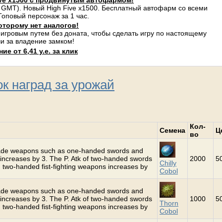
ve x1500 с продвинутым автофармом!
 GMT). Новый High Five x1500. Бесплатный автофарм со всеми
оповый персонаж за 1 час.
оторому нет аналогов!
 игровым путем без доната, чтобы сделать игру по настоящему
и за владение замком!
е от 6,41 у.е. за клик
к наград за урожай
Кол-
Семена
Ц
во
grade weapons such as one-handed swords and
increases by 3. The P. Atk of two-handed swords
2000
5
Chilly
 two-handed fist-fighting weapons increases by
Cobol
grade weapons such as one-handed swords and
increases by 3. The P. Atk of two-handed swords
1000
5
Thorn
 two-handed fist-fighting weapons increases by
Cobol