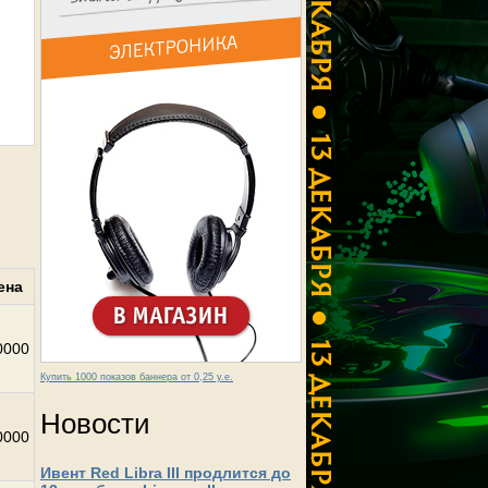
ена
0000
Купить 1000 показов баннера от 0,25 у.е.
Новости
0000
Ивент Red Libra III продлится до