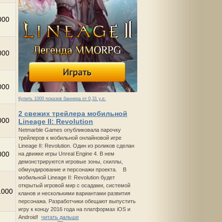
000
000
000
Купить 1000 показов баннера от 0,31 у.е.
2 свежих трейлера мобильной
000
Lineage II: Revolution
Netmarble Games опубликовала парочку
трейлеров к мобильной онлайновой игре
Lineage II: Revolution. Один из роликов сделан
000
на движке игры Unreal Engine 4. В нем
демонстрируются игровые зоны, скиллы,
обмундирование и персонажи проекта. В
мобильной Lineage II: Revolution будет
открытый игровой мир с осадами, системой
1000
кланов и несколькими вариантами развития
персонажа. Разработчики обещают выпустить
игру к концу 2016 года на платформах iOS и
Android!
читать дальше