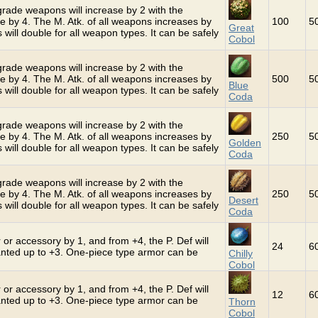
grade weapons will increase by 2 with the
se by 4. The M. Atk. of all weapons increases by
100
5
Great
 will double for all weapon types. It can be safely
Cobol
grade weapons will increase by 2 with the
se by 4. The M. Atk. of all weapons increases by
500
5
Blue
 will double for all weapon types. It can be safely
Coda
grade weapons will increase by 2 with the
se by 4. The M. Atk. of all weapons increases by
250
5
Golden
 will double for all weapon types. It can be safely
Coda
grade weapons will increase by 2 with the
se by 4. The M. Atk. of all weapons increases by
250
5
Desert
 will double for all weapon types. It can be safely
Coda
 or accessory by 1, and from +4, the P. Def will
24
6
hanted up to +3. One-piece type armor can be
Chilly
Cobol
 or accessory by 1, and from +4, the P. Def will
12
6
hanted up to +3. One-piece type armor can be
Thorn
Cobol