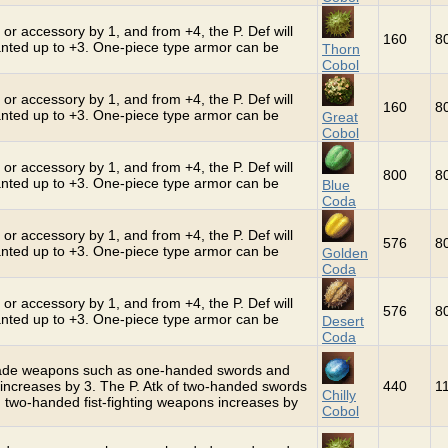
or accessory by 1, and from +4, the P. Def will
160
8
hanted up to +3. One-piece type armor can be
Thorn
Cobol
or accessory by 1, and from +4, the P. Def will
160
8
hanted up to +3. One-piece type armor can be
Great
Cobol
or accessory by 1, and from +4, the P. Def will
800
8
hanted up to +3. One-piece type armor can be
Blue
Coda
or accessory by 1, and from +4, the P. Def will
576
8
hanted up to +3. One-piece type armor can be
Golden
Coda
or accessory by 1, and from +4, the P. Def will
576
8
hanted up to +3. One-piece type armor can be
Desert
Coda
grade weapons such as one-handed swords and
increases by 3. The P. Atk of two-handed swords
440
1
Chilly
 two-handed fist-fighting weapons increases by
Cobol