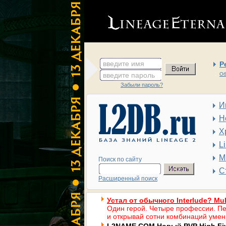
введите имя
Р
введите пароль
Об
Забыли пароль?
И
Н
Х
L
М
Поиск по сайту
С
Расширенный поиск
Устал от обычного Interlude? Mul
Один герой. Четыре профессии. Пе
и открывай сотни комбинаций умен