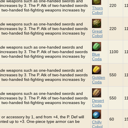
grade weapons such as one-handed swords and
increases by 3. The P. Atk of two-handed swords
220
1
Thorn
 two-handed fist-fighting weapons increases by
Cobol
grade weapons such as one-handed swords and
increases by 3. The P. Atk of two-handed swords
220
1
Great
 two-handed fist-fighting weapons increases by
Cobol
grade weapons such as one-handed swords and
increases by 3. The P. Atk of two-handed swords
1100
1
Blue
 two-handed fist-fighting weapons increases by
Coda
grade weapons such as one-handed swords and
increases by 3. The P. Atk of two-handed swords
550
1
Golden
 two-handed fist-fighting weapons increases by
Coda
grade weapons such as one-handed swords and
increases by 3. The P. Atk of two-handed swords
550
1
Desert
 two-handed fist-fighting weapons increases by
Coda
 or accessory by 1, and from +4, the P. Def will
60
1
hanted up to +3. One-piece type armor can be
Chilly
Cobol