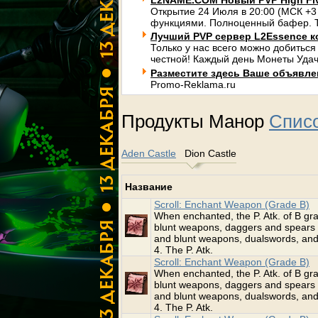
L2NAME.COM Новый PVP High Fi
Открытие 24 Июля в 20:00 (МСК +3
функциями. Полноценный бафер. Т
Лучший PVP сервер L2Essence к
Только у нас всего можно добиться
честной! Каждый день Монеты Удач
Разместите здесь Ваше объявлени
Promo-Reklama.ru
Продукты Манор
Списо
Aden Castle
Dion Castle
Название
Scroll: Enchant Weapon (Grade B)
When enchanted, the P. Atk. of B 
blunt weapons, daggers and spears 
and blunt weapons, dualswords, and
4. The P. Atk.
Scroll: Enchant Weapon (Grade B)
When enchanted, the P. Atk. of B 
blunt weapons, daggers and spears 
and blunt weapons, dualswords, and
4. The P. Atk.