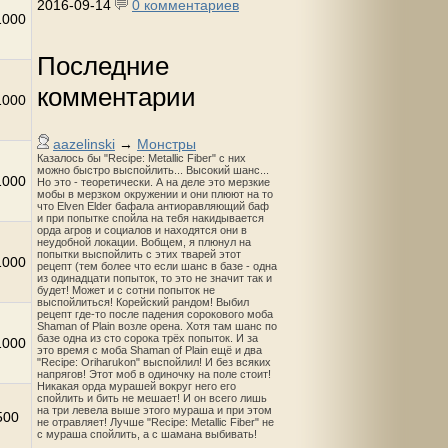
2016-09-14
0 комментариев
1000
Последние
комментарии
1000
aazelinski
→
Монстры
Казалось бы "Recipe: Metallic Fiber" с них
можно быстро выспойлить... Высокий шанс...
1000
Но это - теоретически. А на деле это мерзкие
мобы в мерзком окружении и они плюют на то
что Elven Elder бафала антиоравляющий баф
и при попытке спойла на тебя накидывается
орда агров и социалов и находятся они в
неудобной локации. Вобщем, я плюнул на
попытки выспойлить с этих тварей этот
1000
рецепт (тем более что если шанс в базе - одна
из одинадцати попыток, то это не значит так и
будет! Может и с сотни попыток не
выспойлиться! Корейский рандом! Выбил
рецепт где-то после падения сорокового моба
Shaman of Plain возле орена. Хотя там шанс по
базе одна из сто сорока трёх попыток. И за
1000
это время с моба Shaman of Plain ещё и два
"Recipe: Oriharukon" выспойлил! И без всяких
напрягов! Этот моб в одиночку на поле стоит!
Никакая орда мурашей вокруг него его
спойлить и бить не мешает! И он всего лишь
на три левела выше этого мураша и при этом
500
не отравляет! Лучше "Recipe: Metallic Fiber" не
с мураша спойлить, а с шамана выбивать!