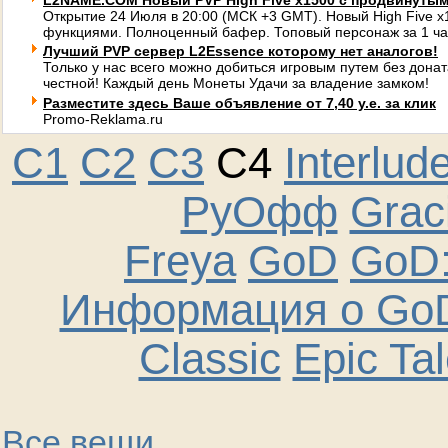
L2NAME.COM Новый PVP High Five x1500 с продвинуты
Открытие 24 Июля в 20:00 (МСК +3 GMT). Новый High Five 
функциями. Полноценный бафер. Топовый персонаж за 1 ча
Лучший PVP сервер L2Essence которому нет аналогов!
Только у нас всего можно добиться игровым путем без донат
честной! Каждый день Монеты Удачи за владение замком!
Разместите здесь Ваше объявление от 7,40 у.е. за клик
Promo-Reklama.ru
C1
C2
C3
C4
Interlud
РуОфф
Graci
Freya
GoD
GoD:
Информация о GoD
Classic
Epic Ta
Все вещи