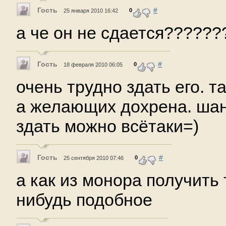
Гость
#
0
25 января 2010 16:42
а че он не сдается??????
Гость
#
0
18 февраля 2010 06:05
очень трудно здать его. т
а желающих дохрена. шанс
здать можно всётаки=)
Гость
#
0
25 сентября 2010 07:46
а как из монора получить 
нибудь подобное