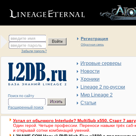
введите имя
Регистрация
введите пароль
Обратная связь
Забыли пароль?
Игровые серверы
Новости
Хроники
Lineage 2 по-русски
Мир Lineage 2
Поиск по сайту
Статьи
Расширенный поиск
Устал от обычного Interlude? MultiSub x550. Старт 7 авг
Один герой. Четыре профессии. Переноси навыки трёх саб-к
и открывай сотни комбинаций умений.