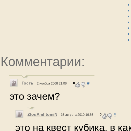
Комментарии:
Гость
#
0
2 ноября 2008 21:08
это зачем?
ZlouAmfitomiN
#
0
16 августа 2010 16:36
это на квест кубика, в к