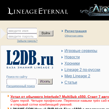
введите имя
Регистрация
введите пароль
Обратная связь
Забыли пароль?
Игровые серверы
Новости
Хроники
Lineage 2 по-русски
Мир Lineage 2
Поиск по сайту
Статьи
Расширенный поиск
Устал от обычного Interlude? MultiSub x550. Старт 7 авг
Один герой. Четыре профессии. Переноси навыки трёх саб-к
и открывай сотни комбинаций умений.