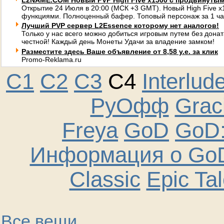
L2NAME.COM Новый PVP High Five x1500 с продвинуты
Открытие 24 Июля в 20:00 (МСК +3 GMT). Новый High Five 
функциями. Полноценный бафер. Топовый персонаж за 1 ча
Лучший PVP сервер L2Essence которому нет аналогов!
Только у нас всего можно добиться игровым путем без донат
честной! Каждый день Монеты Удачи за владение замком!
Разместите здесь Ваше объявление от 8,58 у.е. за клик
Promo-Reklama.ru
C1
C2
C3
C4
Interlud
РуОфф
Graci
Freya
GoD
GoD:
Информация о GoD
Classic
Epic Ta
Все вещи