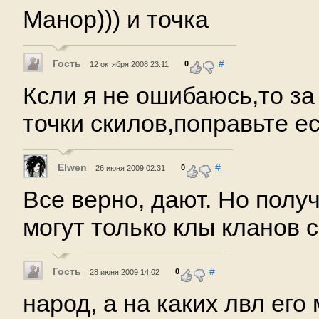
Манор))) и точка
Гость
#
0
12 октября 2008 23:11
Ксли я не ошибаюсь,то за
точки скилов,поправьте ес
Elwen
#
0
26 июня 2009 02:31
Все верно, дают. Но полу
могут только клы кланов 
Гость
#
0
28 июня 2009 14:02
народ, а на каких лвл его