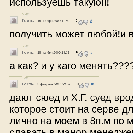
используешь такую!!!
Гость
#
0
15 ноября 2009 11:50
получить может любой!и 
Гость
#
0
18 ноября 2009 18:33
а как? и у каго менять???
Гость
#
0
5 февраля 2010 22:59
дают сюед и Х.Г. суед вро
которое стоит на серве д
лично на моем в 8п.м по 
сдавать в манор менедже