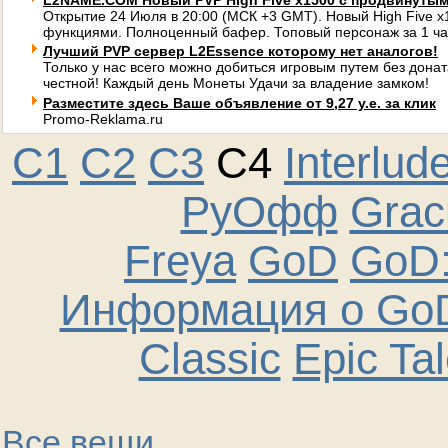
L2NAME.COM Новый PVP High Five x1500 с продвинуты
Открытие 24 Июля в 20:00 (МСК +3 GMT). Новый High Five 
функциями. Полноценный бафер. Топовый персонаж за 1 ча
Лучший PVP сервер L2Essence которому нет аналогов!
Только у нас всего можно добиться игровым путем без донат
честной! Каждый день Монеты Удачи за владение замком!
Разместите здесь Ваше объявление от 9,27 у.е. за клик
Promo-Reklama.ru
C1
C2
C3
C4
Interlud
РуОфф
Graci
Freya
GoD
GoD:
Информация о GoD
Classic
Epic Ta
Все вещи