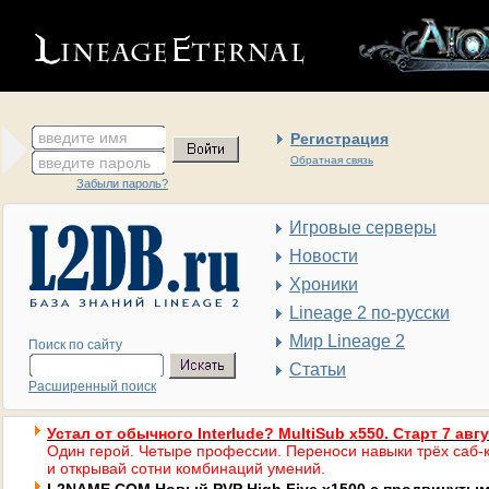
введите имя
Регистрация
введите пароль
Обратная связь
Забыли пароль?
Игровые серверы
Новости
Хроники
Lineage 2 по-русски
Мир Lineage 2
Поиск по сайту
Статьи
Расширенный поиск
Устал от обычного Interlude? MultiSub x550. Старт 7 авг
Один герой. Четыре профессии. Переноси навыки трёх саб-к
и открывай сотни комбинаций умений.