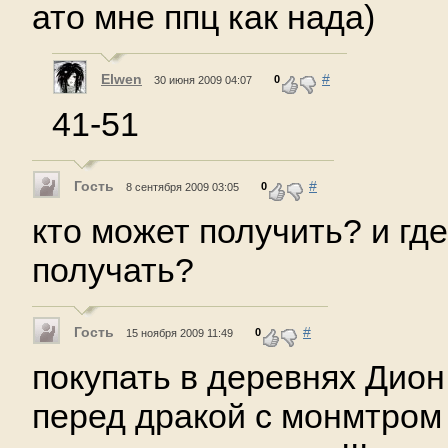
ато мне ппц как нада)
Elwen
#
0
30 июня 2009 04:07
41-51
Гость
#
0
8 сентября 2009 03:05
кто может получить? и гд
получать?
Гость
#
0
15 ноября 2009 11:49
покупать в деревнях Дион 
перед дракой с монмтром 