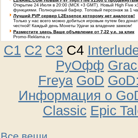
L2NAME.COM Новый PVP High Five x1500 с продвинуты
Открытие 24 Июля в 20:00 (МСК +3 GMT). Новый High Five 
функциями. Полноценный бафер. Топовый персонаж за 1 ча
Лучший PVP сервер L2Essence которому нет аналогов!
Только у нас всего можно добиться игровым путем без донат
честной! Каждый день Монеты Удачи за владение замком!
Разместите здесь Ваше объявление от 7,22 у.е. за клик
Promo-Reklama.ru
C1
C2
C3
C4
Interlud
РуОфф
Graci
Freya
GoD
GoD:
Информация о GoD
Classic
Epic Ta
Все вещи