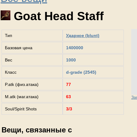
Goat Head Staff
Тип
Ударное (blunt)
Базовая цена
1400000
Вес
1000
Класс
d-grade (2545)
P.atk (физ.атака)
77
M.atk (маг.атака)
63
За
Soul/Spirit Shots
3/3
Вещи, связанные с