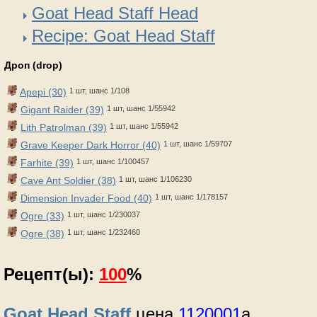
Goat Head Staff Head
Recipe: Goat Head Staff
Дроп (drop)
Apepi (30)
1 шт, шанс 1/108
Gigant Raider (39)
1 шт, шанс 1/55942
Lith Patrolman (39)
1 шт, шанс 1/55942
Grave Keeper Dark Horror (40)
1 шт, шанс 1/59707
Farhite (39)
1 шт, шанс 1/100457
Cave Ant Soldier (38)
1 шт, шанс 1/106230
Dimension Invader Food (40)
1 шт, шанс 1/178157
Ogre (33)
1 шт, шанс 1/230037
Ogre (38)
1 шт, шанс 1/232460
Рецепт(ы):
100
%
Goat Head Staff
цена
1120001
a