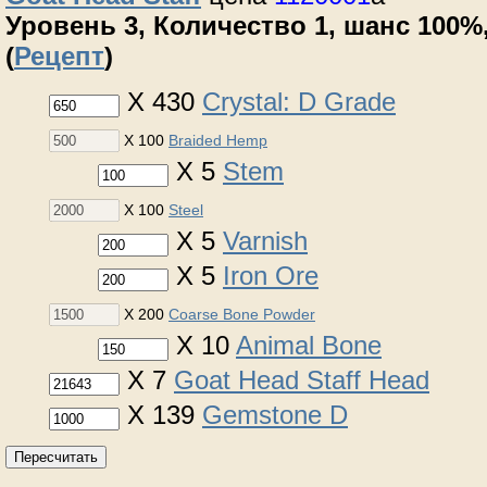
Уровень 3, Количество 1, шанс 100%,
(
Рецепт
)
X 430
Crystal: D Grade
X 100
Braided Hemp
X 5
Stem
X 100
Steel
X 5
Varnish
X 5
Iron Ore
X 200
Coarse Bone Powder
X 10
Animal Bone
X 7
Goat Head Staff Head
X 139
Gemstone D
Пересчитать