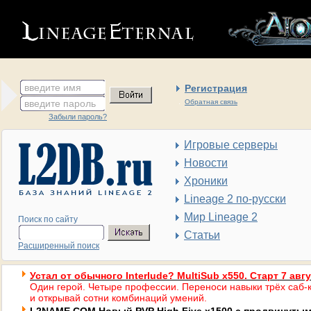
введите имя
Регистрация
введите пароль
Обратная связь
Забыли пароль?
Игровые серверы
Новости
Хроники
Lineage 2 по-русски
Мир Lineage 2
Поиск по сайту
Статьи
Расширенный поиск
Устал от обычного Interlude? MultiSub x550. Старт 7 авг
Один герой. Четыре профессии. Переноси навыки трёх саб-к
и открывай сотни комбинаций умений.