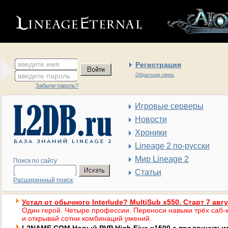
введите имя
Регистрация
введите пароль
Обратная связь
Забыли пароль?
Игровые серверы
Новости
Хроники
Lineage 2 по-русски
Мир Lineage 2
Поиск по сайту
Статьи
Расширенный поиск
Устал от обычного Interlude? MultiSub x550. Старт 7 авг
Один герой. Четыре профессии. Переноси навыки трёх саб-к
и открывай сотни комбинаций умений.