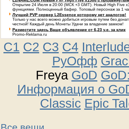
L2NAME.COM Новый PVP High Five x1500 с продвинуты
Открытие 24 Июля в 20:00 (МСК +3 GMT). Новый High Five 
функциями. Полноценный бафер. Топовый персонаж за 1 ча
Лучший PVP сервер L2Essence которому нет аналогов!
Только у нас всего можно добиться игровым путем без донат
честной! Каждый день Монеты Удачи за владение замком!
Разместите здесь Ваше объявление от 6,23 у.е. за клик
Promo-Reklama.ru
C1
C2
C3
C4
Interlud
РуОфф
Graci
Freya
GoD
GoD:
Информация о GoD
Classic
Epic Ta
Все вещи