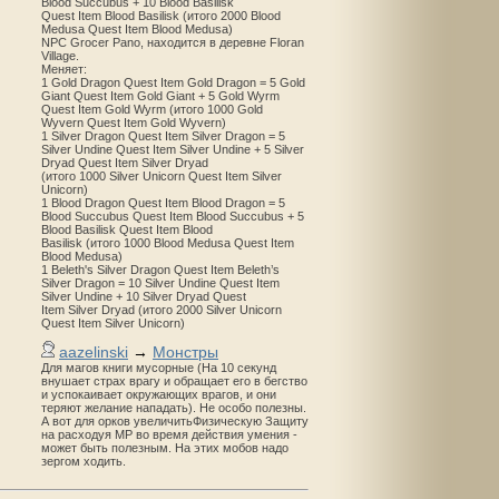
Blood Succubus + 10 Blood Basilisk
Quest Item Blood Basilisk (итого 2000 Blood
Medusa Quest Item Blood Medusa)
NPC Grocer Pano, находится в деревне Floran
Village.
Меняет:
1 Gold Dragon Quest Item Gold Dragon = 5 Gold
Giant Quest Item Gold Giant + 5 Gold Wyrm
Quest Item Gold Wyrm (итого 1000 Gold
Wyvern Quest Item Gold Wyvern)
1 Silver Dragon Quest Item Silver Dragon = 5
Silver Undine Quest Item Silver Undine + 5 Silver
Dryad Quest Item Silver Dryad
(итого 1000 Silver Unicorn Quest Item Silver
Unicorn)
1 Blood Dragon Quest Item Blood Dragon = 5
Blood Succubus Quest Item Blood Succubus + 5
Blood Basilisk Quest Item Blood
Basilisk (итого 1000 Blood Medusa Quest Item
Blood Medusa)
1 Beleth's Silver Dragon Quest Item Beleth’s
Silver Dragon = 10 Silver Undine Quest Item
Silver Undine + 10 Silver Dryad Quest
Item Silver Dryad (итого 2000 Silver Unicorn
Quest Item Silver Unicorn)
aazelinski
→
Монстры
Для магов книги мусорные (На 10 секунд
внушает страх врагу и обращает его в бегство
и успокаивает окружающих врагов, и они
теряют желание нападать). Не особо полезны.
А вот для орков увеличитьФизическую Защиту
на расходуя MP во время действия умения -
может быть полезным. На этих мобов надо
зергом ходить.