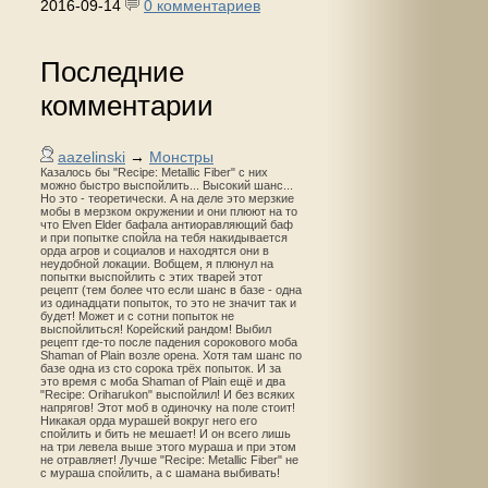
2016-09-14
0 комментариев
Последние
комментарии
aazelinski
→
Монстры
Казалось бы "Recipe: Metallic Fiber" с них
можно быстро выспойлить... Высокий шанс...
Но это - теоретически. А на деле это мерзкие
мобы в мерзком окружении и они плюют на то
что Elven Elder бафала антиоравляющий баф
и при попытке спойла на тебя накидывается
орда агров и социалов и находятся они в
неудобной локации. Вобщем, я плюнул на
попытки выспойлить с этих тварей этот
рецепт (тем более что если шанс в базе - одна
из одинадцати попыток, то это не значит так и
будет! Может и с сотни попыток не
выспойлиться! Корейский рандом! Выбил
рецепт где-то после падения сорокового моба
Shaman of Plain возле орена. Хотя там шанс по
базе одна из сто сорока трёх попыток. И за
это время с моба Shaman of Plain ещё и два
"Recipe: Oriharukon" выспойлил! И без всяких
напрягов! Этот моб в одиночку на поле стоит!
Никакая орда мурашей вокруг него его
спойлить и бить не мешает! И он всего лишь
на три левела выше этого мураша и при этом
не отравляет! Лучше "Recipe: Metallic Fiber" не
с мураша спойлить, а с шамана выбивать!