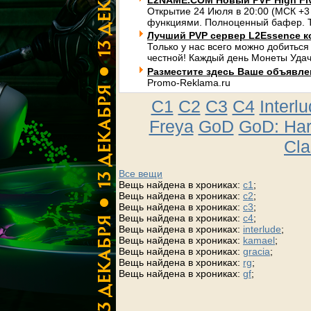
L2NAME.COM Новый PVP High Fi
Открытие 24 Июля в 20:00 (МСК +3
функциями. Полноценный бафер. Т
Лучший PVP сервер L2Essence к
Только у нас всего можно добиться
честной! Каждый день Монеты Удач
Разместите здесь Ваше объявлени
Promo-Reklama.ru
C1
C2
C3
C4
Interl
Freya
GoD
GoD: Ha
Cla
Все вещи
Вещь найдена в хрониках:
c1
;
Вещь найдена в хрониках:
c2
;
Вещь найдена в хрониках:
c3
;
Вещь найдена в хрониках:
c4
;
Вещь найдена в хрониках:
interlude
;
Вещь найдена в хрониках:
kamael
;
Вещь найдена в хрониках:
gracia
;
Вещь найдена в хрониках:
rg
;
Вещь найдена в хрониках:
gf
;