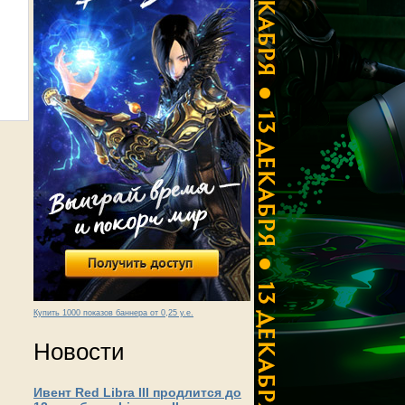
Купить 1000 показов баннера от 0,25 у.е.
Новости
Ивент Red Libra III продлится до