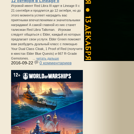
12 октября в Lineage II
Игровой ивент Red Libra III идет в Lineage II с
21 сентября и продлится до 12 октября, но до
этого момента успеет наградить вас
приятными впечатлениями и значительными
наградами! А самой главной из них станет
талисман Red Libra Talisman. Игрокам
следует общаться с Elder, каждый из которых
предлагает свои услуги. Elder Green поможет
вам разбудить дуальный класс с помощью
Your Dual Class Cloak, 1 Proof of Red (получите
в квестах Elder Blue Quests) и 667 R-Grade
Gemstones. ...
читать дальше
2016-09-22
0 комментариев