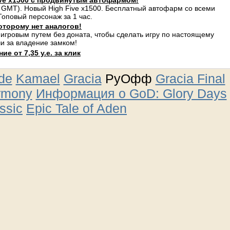
ve x1500 с продвинутым автофармом!
 GMT). Новый High Five x1500. Бесплатный автофарм со всеми
оповый персонаж за 1 час.
оторому нет аналогов!
 игровым путем без доната, чтобы сделать игру по настоящему
и за владение замком!
е от 7,35 у.е. за клик
ude
Kamael
Gracia
РуОфф
Gracia Final
rmony
Информация о GoD: Glory Days
ssic
Epic Tale of Aden