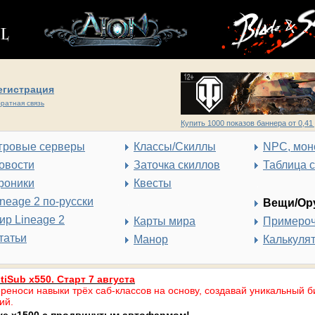
егистрация
ратная связь
Купить 1000 показов баннера от 0,41 
гровые серверы
Классы/Скиллы
NPC, мон
овости
Заточка скиллов
Таблица 
роники
Квесты
ineage 2 по-русски
Вещи/Ор
ир Lineage 2
Карты мира
Примеро
татьи
Манор
Калькуля
tiSub x550. Старт 7 августа
реноси навыки трёх саб-классов на основу, создавай уникальный б
ий.