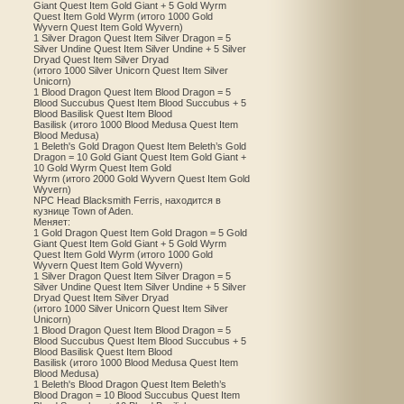
Giant Quest Item Gold Giant + 5 Gold Wyrm
Quest Item Gold Wyrm (итого 1000 Gold
Wyvern Quest Item Gold Wyvern)
1 Silver Dragon Quest Item Silver Dragon = 5
Silver Undine Quest Item Silver Undine + 5 Silver
Dryad Quest Item Silver Dryad
(итого 1000 Silver Unicorn Quest Item Silver
Unicorn)
1 Blood Dragon Quest Item Blood Dragon = 5
Blood Succubus Quest Item Blood Succubus + 5
Blood Basilisk Quest Item Blood
Basilisk (итого 1000 Blood Medusa Quest Item
Blood Medusa)
1 Beleth's Gold Dragon Quest Item Beleth’s Gold
Dragon = 10 Gold Giant Quest Item Gold Giant +
10 Gold Wyrm Quest Item Gold
Wyrm (итого 2000 Gold Wyvern Quest Item Gold
Wyvern)
NPC Head Blacksmith Ferris, находится в
кузнице Town of Aden.
Меняет:
1 Gold Dragon Quest Item Gold Dragon = 5 Gold
Giant Quest Item Gold Giant + 5 Gold Wyrm
Quest Item Gold Wyrm (итого 1000 Gold
Wyvern Quest Item Gold Wyvern)
1 Silver Dragon Quest Item Silver Dragon = 5
Silver Undine Quest Item Silver Undine + 5 Silver
Dryad Quest Item Silver Dryad
(итого 1000 Silver Unicorn Quest Item Silver
Unicorn)
1 Blood Dragon Quest Item Blood Dragon = 5
Blood Succubus Quest Item Blood Succubus + 5
Blood Basilisk Quest Item Blood
Basilisk (итого 1000 Blood Medusa Quest Item
Blood Medusa)
1 Beleth's Blood Dragon Quest Item Beleth’s
Blood Dragon = 10 Blood Succubus Quest Item