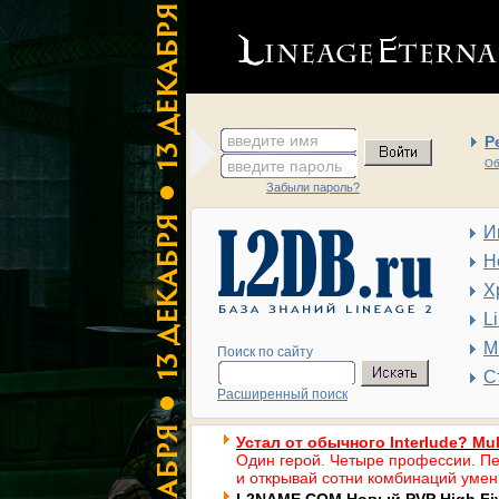
введите имя
Р
введите пароль
Об
Забыли пароль?
И
Н
Х
L
М
Поиск по сайту
С
Расширенный поиск
Устал от обычного Interlude? Mul
Один герой. Четыре профессии. Пе
и открывай сотни комбинаций умен