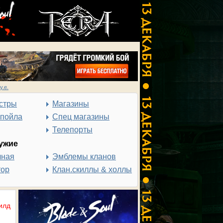
у.е.
стры
Магазины
спойла
Спец магазины
Телепорты
ужие
чная
Эмблемы кланов
тор
Клан.скиллы & холлы
илд