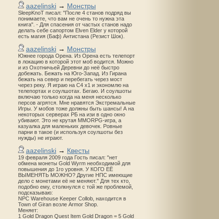
aazelinski
→
Монстры
SleepKnoT писал: "После 4 станов подряд вы
понимаете, что вам не очень то нужна эта
книга". - Для спасения от частых станов надо
делать себе сапортом Elven Elder у которой
есть магия (Баф) Антистана (Резист Шок).
aazelinski
→
Монстры
Южнее города Орена. Из Орена есть телепорт
в локацию в которой этот моб водится. Можно
и из Охотничьей Деревни до неё быстро
добежать. Бежать на Юго-Запад. Из Гирана
бежать на север и перебегать через мост
через реку. Я играю на С4 х1 и экономлю на
телепортах и соулшотах. Бегаю. И соулшоты
включаю только когда на меня несколько
персов агрятся. Мне нравятся Экстремальные
Игры. У мобов тоже должны быть шансы! А на
некоторых серверах РБ на изи в одно окно
убивают. Это не крутая MMORPG-игра, а
казуалка для маленьких девочек. Ровные
парни в такое (и используя соулшоты без
нужды) не играют.
aazelinski
→
Квесты
19 февраля 2009 года Гость писал: "нет
обмена монеты Gold Wyrm необходимой для
повышения до 1го уровня. У КОГО ЕЁ
ВЫМЕНЯТЬ МОЖНО? Другие НПС имеющие
дело с монетами её не меняют." Для тех кто,
подобно ему, столкнулся с той же проблемой,
подсказываю:
NPC Warehouse Keeper Collob, находится в
Town of Giran возле Armor Shop.
Меняет:
1 Gold Dragon Quest Item Gold Dragon = 5 Gold