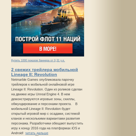
Купить 1000 показов баннера от 0,31 у.е.
2 свежих трейлера мобильной
Lineage II: Revolution
Netmarble Games опубликовала парочку
трейлеров к мобильной онлайновой игре
Lineage II: Revolution. Один из роликов сделан
на движке игры Unreal Engine 4. В нем
демонстрируются игровые зоны, скиллы,
обмундирование и персонажи проекта. В
мобильной Lineage II: Revolution будет
открытый игровой мир с осадами, системой
кланов и несколькими вариантами развития
персонажа. Разработчики обещают выпустить
игру к концу 2016 года на платформах iOS и
Android!
читать дальше