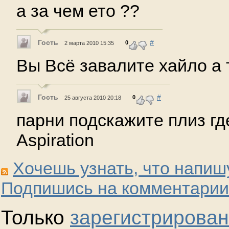
а за чем ето ??
Гость
#
0
2 марта 2010 15:35
Вы Всё завалите хайло а 
Гость
#
0
25 августа 2010 20:18
парни подскажите плиз где
Aspiration
Хочешь узнать, что напиш
Подпишись на комментарии
Только
зарегистрирова