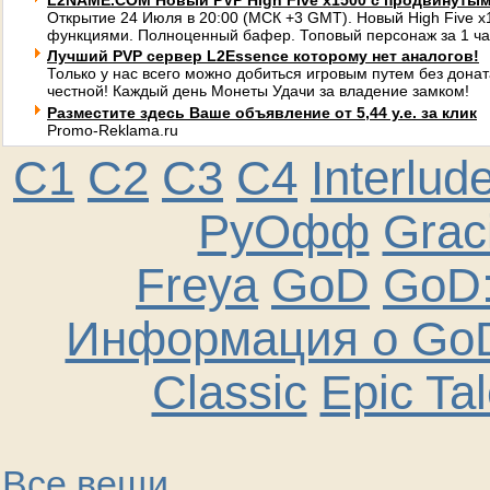
L2NAME.COM Новый PVP High Five x1500 с продвинуты
Открытие 24 Июля в 20:00 (МСК +3 GMT). Новый High Five 
функциями. Полноценный бафер. Топовый персонаж за 1 ча
Лучший PVP сервер L2Essence которому нет аналогов!
Только у нас всего можно добиться игровым путем без донат
честной! Каждый день Монеты Удачи за владение замком!
Разместите здесь Ваше объявление от 5,44 у.е. за клик
Promo-Reklama.ru
C1
C2
C3
C4
Interlud
РуОфф
Graci
Freya
GoD
GoD:
Информация о GoD
Classic
Epic Ta
Все вещи