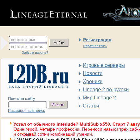
введите имя
Регистрация
введите пароль
Обратная связь
Забыли пароль?
Игровые серверы
Новости
Хроники
Lineage 2 по-русски
Мир Lineage 2
Поиск по сайту
Статьи
Расширенный поиск
Устал от обычного Interlude? MultiSub x550. Старт 7 авг
Один герой. Четыре профессии. Переноси навыки трёх саб-к
и открывай сотни комбинаций умений.